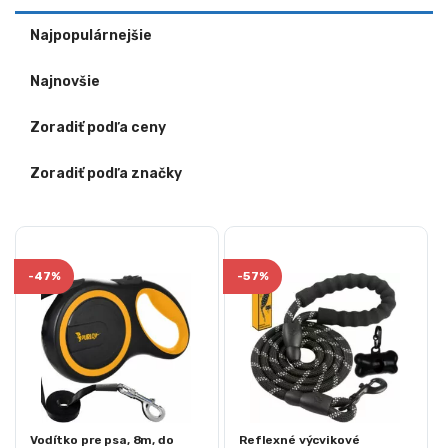
Najpopulárnejšie
Najnovšie
Zoradiť podľa ceny
Zoradiť podľa značky
-
47%
-
57%
Vodítko pre psa, 8m, do
Reflexné výcvikové