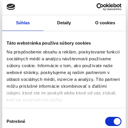
Súhlas
Detaily
O cookies
Reflexné výcvikové
Vodítko pre psa, 5m, do
vodítko, 3m, čierne | Purlov
15kg, čierno-žlté | Purlov
Táto webstránka používa súbory cookies
Postroje a vodítka
Postroje a vodítka
Na prispôsobenie obsahu a reklám, poskytovanie funkcií
sociálnych médií a analýzu návštevnosti používame
Skladom - doručenie do 24-
Skladom - doručenie do 24-
súbory cookie. Informácie o tom, ako používate naše
48 hod
48 hod
webové stránky, poskytujeme aj našim partnerom v
Materiál: polypropylén
Dĺžka: 5 metrov
oblasti sociálnych médií, inzercie a analýzy. Títo partneri
Čiernej farby
Maximálna hmotnosť psa: 15 kg
môžu príslušné informácie skombinovať s ďalšími
Reflektor: áno
Šírka pásky: 1,1 cm
Kovová karabína: áno
Rozmery: 17 x 10 x 4 cm
údajmi, ktoré ste im poskytli alebo ktoré od vás získali,
Dĺžka: 3m
Farba: čierno – žltá
keď ste používali ich služby.
12,00
€
6,00
€
8,00
€
15,00
€
(
4,88
€
bez DPH)
(
6,50
€
bez DPH)
V
★
★
★
★
★
★
★
★
★
★
Potrebné
ý