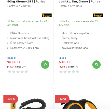
50kg, čierno-žlté | Purlov
vodítko, 5 m, čierne | Purlov
Postroje a vodítka
Postroje a vodítka
Skladom - doručenie do 24-
Skladom - doručenie do 24-
48 hod .
48 hod
Dĺžka: 8 metrov
Materiál: polypropylén
Maximálna hmotnosť psa: 50 kg
Čiernej farby
Šírka pásky: 1,5 cm
Reflektor: áno
Rozmery: 21 x 11 x 4 cm
Kovová karabína: áno
Farba: čierno – žltá
Dĺžka: 5m
30,00
€
14,00
€
16,00
€
6,00
€
(
13,01
€
bez DPH)
(
4,88
€
bez DPH)
★
★
★
★
★
★
★
★
★
★
-
50%
-
47%