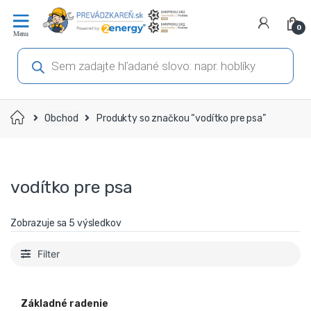
Prejsť
Prejsť
na
na
0
navigáciu
obsah
Products
search
Domov
Obchod
Produkty so značkou “vodítko pre psa”
vodítko pre psa
Zobrazuje sa 5 výsledkov
Filter
Základné radenie