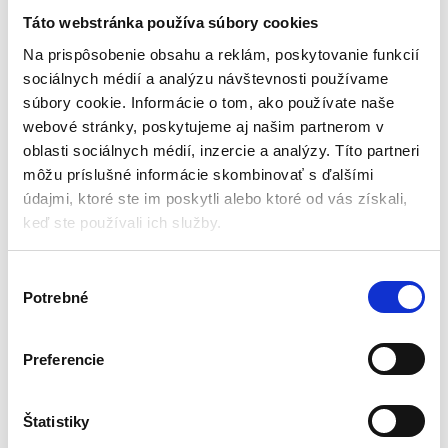
mm žlto-oranžová, 4×0,16 |
6 x 0.20, biela | Ekonomy
NIRO
Line
Táto webstránka používa súbory cookies
Elektrické ohradníky
Elektrické ohradníky
Na prispôsobenie obsahu a reklám, poskytovanie funkcií
sociálnych médií a analýzu návštevnosti používame
Na objednávku (doručenie
Na objednávku (doručenie
súbory cookie. Informácie o tom, ako používate naše
2-3 dni)
2-3 dni)
webové stránky, poskytujeme aj našim partnerom v
Šírka: 10 mm
Šírka: 6 mm
oblasti sociálnych médií, inzercie a analýzy. Títo partneri
Dĺžka: 2 x 200 m
Dĺžka: 200 m
môžu príslušné informácie skombinovať s ďalšími
Počet vodičov: 4 x 0,16 mm Inox
Počet Niro vodičov: 4 x 0,20 mm
Pevnosť: 60 kg
Inox
údajmi, ktoré ste im poskytli alebo ktoré od vás získali,
Vodivosť pri pevnom poraste: do
Odpor: 3,87/Ohm/m
keď ste používali ich služby.
200 m
Vodivosť pri pevnom poraste: do
30,45
€
28,35
€
200 m
(
24,76
€
bez DPH)
(
23,05
€
bez DPH)
V
★
★
★
★
★
★
★
★
★
★
Potrebné
ý
b
e
Preferencie
r
s
Zobrazujú sa 2 výsledky
ú
Štatistiky
h