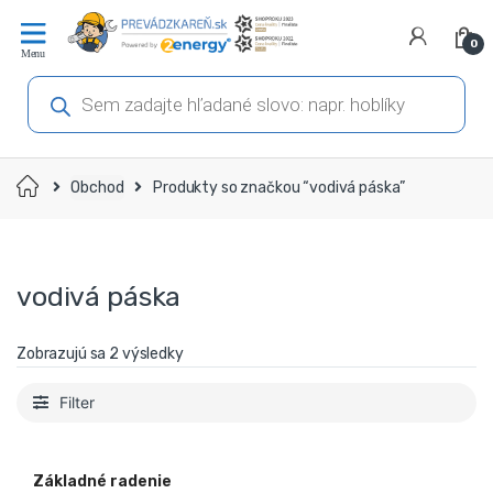
Prejsť
Prejsť
na
na
0
navigáciu
obsah
Products
search
Domov
Obchod
Produkty so značkou “vodivá páska”
vodivá páska
Zobrazujú sa 2 výsledky
Filter
Základné radenie