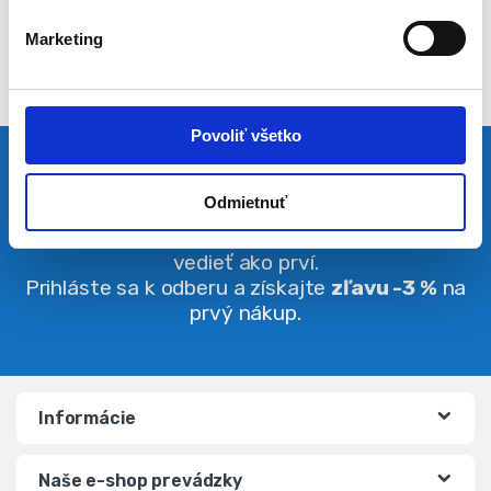
l
Marketing
a
s
u
Povoliť všetko
Pravidelná dávka noviniek
Odmietnuť
Buďte vždy v obraze. O zľavách budete
vedieť ako prví.
Prihláste sa k odberu a získajte
zľavu -3 %
na
prvý nákup.
Informácie
Naše e-shop prevádzky