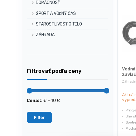
DOMÁCNOSŤ
ŠPORT A VOĽNÝ ČAS
STAROSTLIVOSŤ O TELO
ZÁHRADA
Vodná
Filtrovať podľa ceny
zavlaž
3-4 m
Záhradn
Aktuál
vypred
Cena:
0 €
—
10 €
Minimálna
Maximálna
cena
cena
Pripoj
Uhol s
Filter
Spotre
Plocha
Chladi