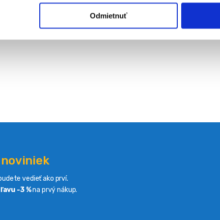
Odmietnuť
 noviniek
udete vedieť ako prví.
ľavu -3 %
na prvý nákup.