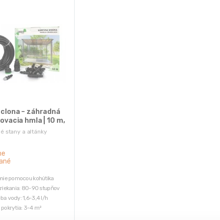
 clona – záhradná
ovacia hmla | 10 m,
²
é stany a altánky
ne
ané
enie pomocou kohútika
triekania: 80-90 stupňov
ba vody: 1,6-3,4 l/h
 pokrytia: 3-4 m²
aci výkon: -5-10 °C