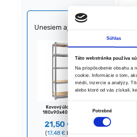
6,20
€
5,25
(
4,27
€
★
★
Unesiem aj 🐎
Zľava
51%
Súhlas
Zobrazený
Táto webstránka používa sú
Na prispôsobenie obsahu a r
cookie. Informácie o tom, ak
médií, inzercie a analýzy. Tí
alebo ktoré od vás získali, ke
V
Kovový úložný regál,
Potrebné
ý
180x90x40 cm, 875 kg,
strieborný
b
21,50
€
44,00
€
e
(
17,48
€
bez DPH)
r