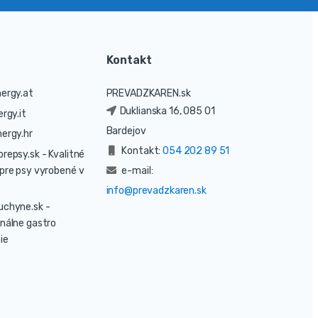
Kontakt
ergy.at
PREVADZKAREN.sk
Duklianska 16, 085 01
rgy.it
Bardejov
ergy.hr
Kontakt:
054 202 89 51
prepsy.sk
- Kvalitné
pre psy vyrobené v
e-mail:
info@prevadzkaren.sk
uchyne.sk
-
nálne gastro
ie