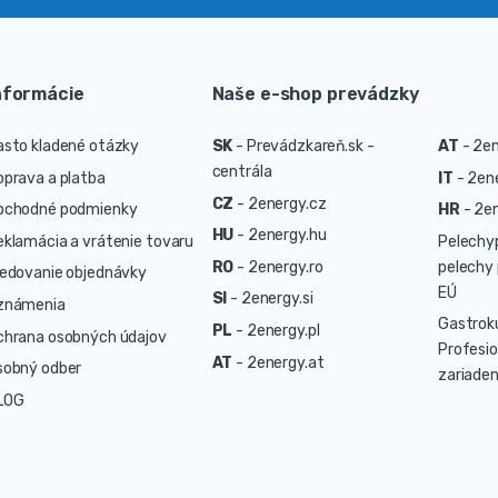
nformácie
Naše e-shop prevádzky
asto kladené otázky
SK
-
Prevádzkareň.sk -
AT
-
2en
centrála
oprava a platba
IT
-
2ene
CZ
-
2energy.cz
bchodné podmienky
HR
-
2en
HU
-
2energy.hu
eklamácia a vrátenie tovaru
Pelechy
RO
-
2energy.ro
pelechy 
ledovanie objednávky
EÚ
SI
-
2energy.si
známenia
Gastrok
PL
-
2energy.pl
chrana osobných údajov
Profesio
AT
-
2energy.at
sobný odber
zariaden
LOG