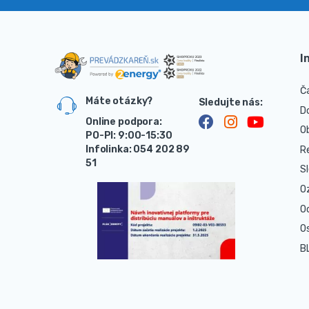
I
Č
Máte otázky?
D
Online podpora:
O
PO-PI: 9:00-15:30
Infolinka: 054 202 89
R
51
S
O
O
O
B