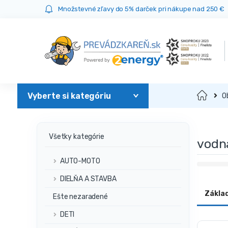
Prejsť
Prejsť
Množstevné zľavy do 5% darček pri nákupe nad 250 €
na
na
navigáciu
obsah
Domov
O
Všetky kategórie
vodn
AUTO-MOTO
DIELŇA A STAVBA
Zákla
Ešte nezaradené
DETI