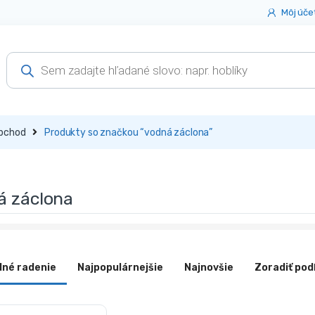
Môj úče
Products
search
bchod
Produkty so značkou “vodná záclona”
á záclona
dné radenie
Najpopulárnejšie
Najnovšie
Zoradiť pod