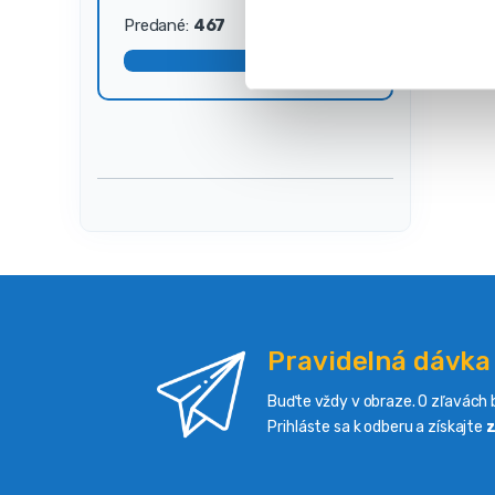
s
Predané:
467
Dostupné:
33
ú
h
l
a
s
u
Pravidelná dávka
Buďte vždy v obraze. O zľavách b
Prihláste sa k odberu a získajte
z