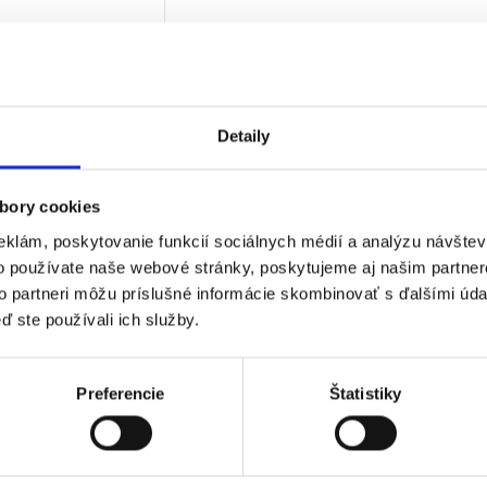
€
bez DPH)
★
★
★
Detaily
 jediný výsledok
bory cookies
eklám, poskytovanie funkcií sociálnych médií a analýzu návšte
o používate naše webové stránky, poskytujeme aj našim partner
to partneri môžu príslušné informácie skombinovať s ďalšími údaj
ď ste používali ich služby.
Preferencie
Štatistiky