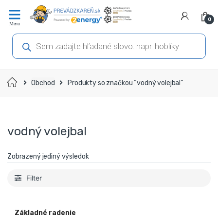
Prejsť
Prejsť
na
na
0
navigáciu
obsah
Products
search
Domov
Obchod
Produkty so značkou “vodný volejbal”
vodný volejbal
Zobrazený jediný výsledok
Filter
Základné radenie