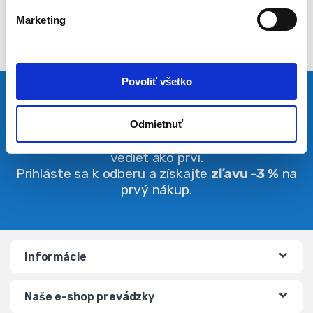
l
Marketing
a
s
u
Povoliť všetko
Pravidelná dávka noviniek
Odmietnuť
Buďte vždy v obraze. O zľavách budete
vedieť ako prví.
Prihláste sa k odberu a získajte
zľavu -3 %
na
prvý nákup.
Informácie
Naše e-shop prevádzky