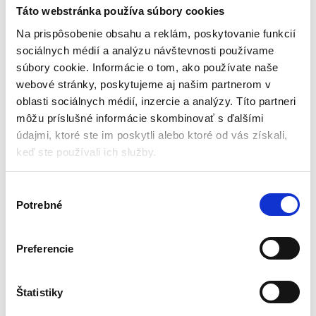
vody / bazéna + lopta |
Táto webstránka používa súbory cookies
INTEX 56508
Nafukovačky
Na prispôsobenie obsahu a reklám, poskytovanie funkcií
sociálnych médií a analýzu návštevnosti používame
Aktuálne vypredané
súbory cookie. Informácie o tom, ako používate naše
webové stránky, poskytujeme aj našim partnerom v
Rozmery: 239x64x91 cm
Plávajúca konštrukcia
oblasti sociálnych médií, inzercie a analýzy. Títo partneri
Sieť
môžu príslušné informácie skombinovať s ďalšími
Lopta
údajmi, ktoré ste im poskytli alebo ktoré od vás získali,
Opravná záplata
keď ste používali ich služby.
20,00
€
14,00
€
(
11,38
€
bez DPH)
V
★
★
★
★
★
Potrebné
ý
b
e
Preferencie
r
s
Zobrazený jediný výsledok
ú
Štatistiky
h