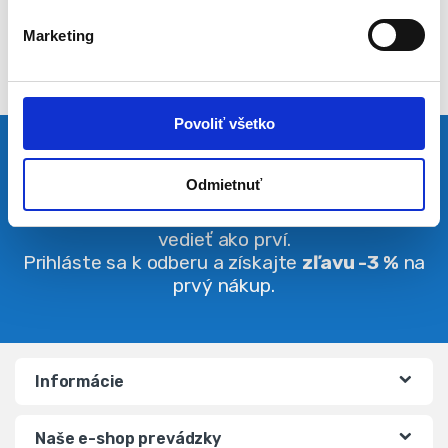
l
Marketing
a
s
u
Povoliť všetko
Pravidelná dávka noviniek
Odmietnuť
Buďte vždy v obraze. O zľavách budete
vedieť ako prví.
Prihláste sa k odberu a získajte
zľavu -3 %
na
prvý nákup.
Informácie
Naše e-shop prevádzky