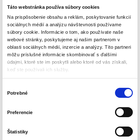
volejbal/bedminton | 570
vody / bazéna + lopta |
cm
INTEX 56508
Táto webstránka používa súbory cookies
Šport
Nafukovačky
Na prispôsobenie obsahu a reklám, poskytovanie funkcií
sociálnych médií a analýzu návštevnosti používame
Skladom - doručenie do 24-
Aktuálne vypredané
súbory cookie. Informácie o tom, ako používate naše
48 hod
Rozmery: 239x64x91 cm
webové stránky, poskytujeme aj našim partnerom v
Šírka: 570 cm
Plávajúca konštrukcia
oblasti sociálnych médií, inzercie a analýzy. Títo partneri
Výška: 230 cm
Sieť
môžu príslušné informácie skombinovať s ďalšími
Čisté rozmery: 55 x 570 cm
Lopta
Polyetylénová sieťovina
údajmi, ktoré ste im poskytli alebo ktoré od vás získali,
Opravná záplata
keď ste používali ich služby.
20,00
€
14,00
€
69,00
€
35,00
€
(
11,38
€
bez DPH)
★
★
★
★
★
(
28,46
€
bez DPH)
V
★
★
★
★
★
Potrebné
ý
b
e
Preferencie
r
s
Zobrazujú sa 2 výsledky
ú
Štatistiky
h