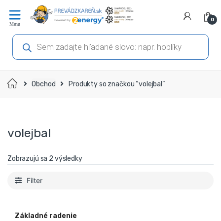
Prejsť
Prejsť
na
na
0
navigáciu
obsah
Products
search
Domov
Obchod
Produkty so značkou “volejbal”
volejbal
Zobrazujú sa 2 výsledky
Filter
Základné radenie