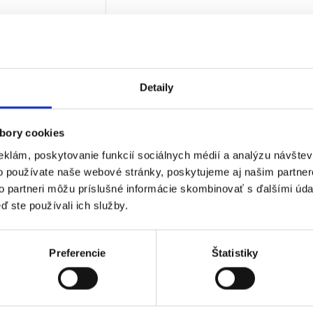
€
bez DPH)
★
★
★
Detaily
 jediný výsledok
bory cookies
eklám, poskytovanie funkcií sociálnych médií a analýzu návšte
o používate naše webové stránky, poskytujeme aj našim partner
to partneri môžu príslušné informácie skombinovať s ďalšími údaj
ď ste používali ich služby.
Preferencie
Štatistiky