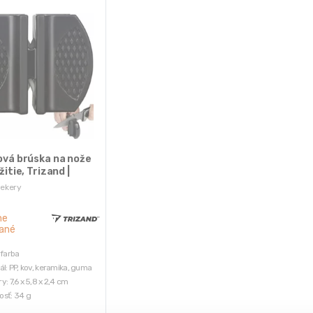
ová brúska na nože
žitie, Trizand |
sekery
ne
ané
 farba
ál: PP, kov, keramika, guma
y: 7,6 x 5,8 x 2,4 cm
sť: 34 g
sť v balení: 45 g