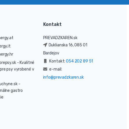
Kontakt
ergy.at
PREVADZKAREN.sk
Duklianska 16, 085 01
rgy.it
Bardejov
ergy.hr
Kontakt:
054 202 89 51
prepsy.sk
- Kvalitné
pre psy vyrobené v
e-mail:
info@prevadzkaren.sk
uchyne.sk
-
nálne gastro
ie