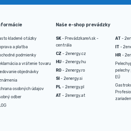
nformácie
Naše e-shop prevádzky
asto kladené otázky
SK
-
Prevádzkareň.sk -
AT
-
2en
centrála
oprava a platba
IT
-
2ene
CZ
-
2energy.cz
bchodné podmienky
HR
-
2en
HU
-
2energy.hu
eklamácia a vrátenie tovaru
Pelechy
RO
-
2energy.ro
pelechy 
ledovanie objednávky
EÚ
SI
-
2energy.si
známenia
Gastrok
PL
-
2energy.pl
chrana osobných údajov
Profesio
AT
-
2energy.at
sobný odber
zariaden
LOG