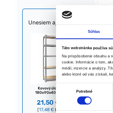
5,00
€
3,00
(
2,44
€
★
★
Unesiem aj 🐎
Zľava
51%
Súhlas
Zobrazený
Táto webstránka používa sú
Na prispôsobenie obsahu a r
cookie. Informácie o tom, ak
médií, inzercie a analýzy. Tí
alebo ktoré od vás získali, ke
V
Kovový úložný regál,
Potrebné
ý
180x90x40 cm, 875 kg,
strieborný
b
21,50
€
44,00
€
e
(
17,48
€
bez DPH)
r