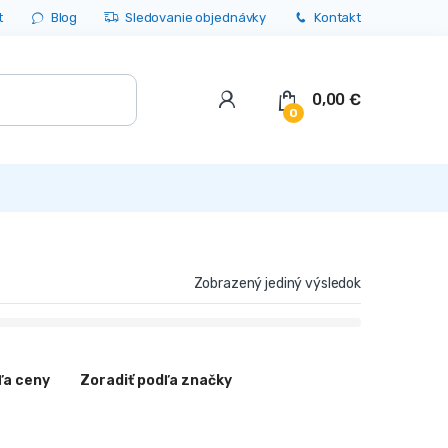
t
Blog
Sledovanie objednávky
Kontakt
0,00
€
0
Zobrazený jediný výsledok
ľa ceny
Zoradiť podľa značky