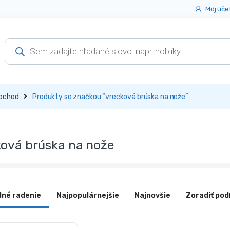
Môj úče
Products
search
bchod
Produkty so značkou “vrecková brúska na nože”
ková brúska na nože
dné radenie
Najpopulárnejšie
Najnovšie
Zoradiť pod