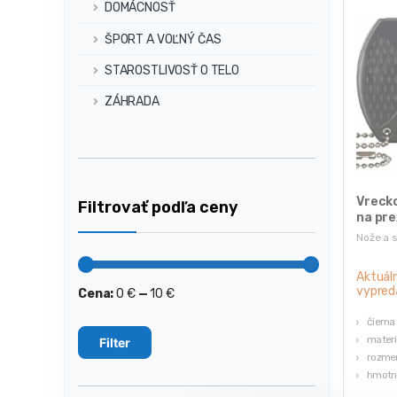
DOMÁCNOSŤ
ŠPORT A VOĽNÝ ČAS
STAROSTLIVOSŤ O TELO
ZÁHRADA
Vreck
Filtrovať podľa ceny
na pre
22274
Nože a 
Aktuál
vypred
Cena:
0 €
—
10 €
Minimálna
Maximálna
cena
cena
čierna
materi
Filter
rozmer
hmotno
hmotno