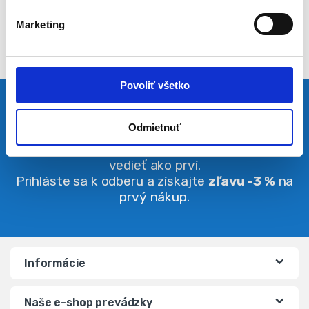
l
Marketing
a
s
u
Povoliť všetko
Pravidelná dávka noviniek
Odmietnuť
Buďte vždy v obraze. O zľavách budete
vedieť ako prví.
Prihláste sa k odberu a získajte
zľavu -3 %
na
prvý nákup.
Informácie
Naše e-shop prevádzky