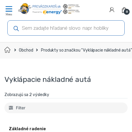
Prejsť
Prejsť
na
na
0
navigáciu
obsah
Products
search
Domov
Obchod
Produkty so značkou “Vyklápacie nákladné autá”
Vyklápacie nákladné autá
Zobrazujú sa 2 výsledky
Filter
Základné radenie