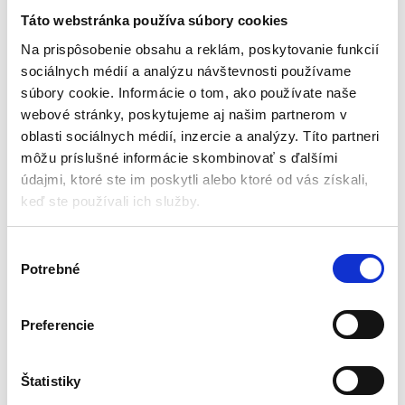
sklápač
vyklápacou vlečkou | žlté
Táto webstránka používa súbory cookies
Autá, lietadlá, lode
Autá, lietadlá, lode
Na prispôsobenie obsahu a reklám, poskytovanie funkcií
sociálnych médií a analýzu návštevnosti používame
Na sklade u dodávateľa
Aktuálne vypredané
súbory cookie. Informácie o tom, ako používate naše
(doručenie 4-8 pracovných
dni)
Hračka pre deti staršie ako 3 roky
webové stránky, poskytujeme aj našim partnerom v
Bezpečná, drevená konštrukcia
oblasti sociálnych médií, inzercie a analýzy. Títo partneri
70 cm x 26 cm x 32,5 cm
Pojazdný, výklopný kontajner
vyrobený z najkvalitnejšieho
môžu príslušné informácie skombinovať s ďalšími
Značka: ECOTOYS
plastu
údajmi, ktoré ste im poskytli alebo ktoré od vás získali,
priestranná kabína pre postavičku
keď ste používali ich služby.
23,10
€
sklápač je možné ľahko vyprázdniť
16,80
€
40,95
€
31,50
€
(
13,66
€
bez DPH)
★
★
★
★
★
(
25,61
€
bez DPH)
V
★
★
★
★
★
Potrebné
ý
b
e
Preferencie
r
s
Zobrazujú sa 2 výsledky
ú
Štatistiky
h