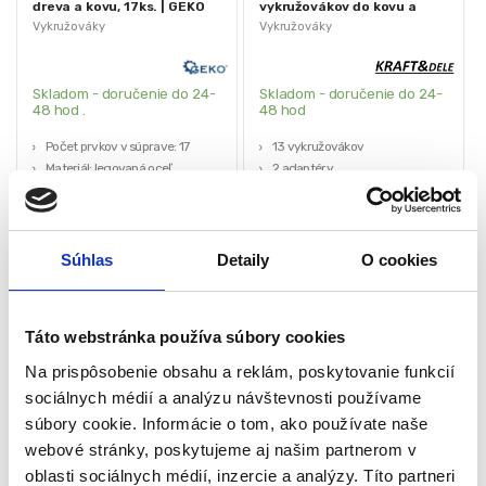
dreva a kovu, 17ks. | GEKO
vykružovákov do kovu a
dreva 17ks | KD10758
Vykružováky
Vykružováky
Skladom - doručenie do 24-
Skladom - doručenie do 24-
48 hod .
48 hod
Počet prvkov v súprave: 17
13 vykružovákov
Materiál: legovaná oceľ
2 adaptéry
Veľkosti dierových píl: 19, 20, 22,
Puzdro
25, 29, 32, 35, 38, 44, 51, 57, 64,
Predĺženie
76 mm
Kľúče
Hmotnosť: 2,6 kg
50,00
€
40,00
€
Súhlas
Detaily
O cookies
30,00
€
28,00
€
Značka: GEKO
(
24,39
€
bez DPH)
(
22,76
€
bez DPH)
★
★
★
★
★
★
★
★
★
★
Táto webstránka používa súbory cookies
Na prispôsobenie obsahu a reklám, poskytovanie funkcií
sociálnych médií a analýzu návštevnosti používame
súbory cookie. Informácie o tom, ako používate naše
webové stránky, poskytujeme aj našim partnerom v
oblasti sociálnych médií, inzercie a analýzy. Títo partneri