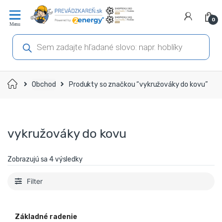
Prejsť
Prejsť
na
na
0
navigáciu
obsah
Products
search
Domov
Obchod
Produkty so značkou “vykružováky do kovu”
vykružováky do kovu
Zobrazujú sa 4 výsledky
Filter
Základné radenie