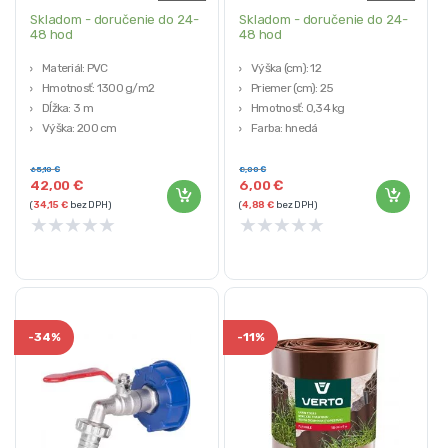
Skladom - doručenie do 24-
Skladom - doručenie do 24-
48 hod
48 hod
Materiál: PVC
Výška (cm): 12
Hmotnosť: 1300 g/m2
Priemer (cm): 25
Dĺžka: 3 m
Hmotnosť: 0,34 kg
Výška: 200 cm
Farba: hnedá
Materiál: kokos/oceľ
65,10
€
8,00
€
42,00
€
6,00
€
(
34,15
€
bez DPH)
(
4,88
€
bez DPH)
★
★
★
★
★
★
★
★
★
★
-
34%
-
11%