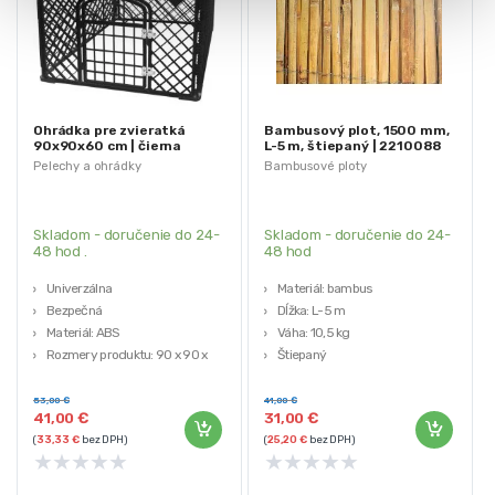
Ohrádka pre zvieratká
Bambusový plot, 1500 mm,
90x90x60 cm | čierna
L-5 m, štiepaný | 2210088
Pelechy a ohrádky
Bambusové ploty
Skladom - doručenie do 24-
Skladom - doručenie do 24-
48 hod .
48 hod
Univerzálna
Materiál: bambus
Bezpečná
Dĺžka: L-5 m
Materiál: ABS
Váha: 10,5 kg
Rozmery produktu: 90 x 90 x
Štiepaný
60cm
Hmotnosť: 4,30 kg
53,00
€
41,00
€
41,00
€
31,00
€
(
33,33
€
bez DPH)
(
25,20
€
bez DPH)
★
★
★
★
★
★
★
★
★
★