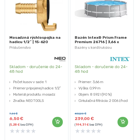
Mosadzná rýchlospojka na
Bazén Intex® Prism Frame
hadicu 1/2″ | 15-620
Premium 26716 | 3,66 x
0,99 m
Príslušenstvo
Bazény s konštrukciou
Skladom - doručenie do 24-
Skladom - doručenie do 24-
48 hod
48 hod
Počet kusov v sade: 1
Priemer: 3,66 m
Priemer pripojenej hadice: 1/2″
Výška: 0,99 m
Materiál produktu: mosadz
Objem: 8 592 l (90 %)
Značka: NEO TOOLS
Cirkulačná filtrácia: 2 006 l/hod
7,00
€
482,00
€
6,50
€
239,00
€
(
5,28
€
bez DPH)
(
194,31
€
bez DPH)
★
★
★
★
★
★
★
★
★
★