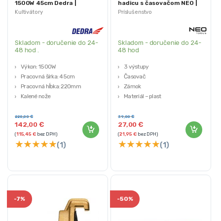
1500W 45cm Dedra |
hadicu s časovačom NEO |
DED8710
15-750
Kultivátory
Príslušenstvo
Skladom - doručenie do 24-
Skladom - doručenie do 24-
48 hod .
48 hod
Výkon: 1500W
3 výstupy
Pracovná šírka: 45cm
Časovač
Pracovná hĺbka: 220mm
Zámok
Kalené nože
Materiál – plast
Váha: 12kg
Jednoduché pripojenie
220,00
€
39,00
€
142,00
€
27,00
€
(
115,45
€
bez DPH)
(
21,95
€
bez DPH)
★
★
★
★
★
★
★
★
★
★
(1)
(1)
-
7%
-
50%