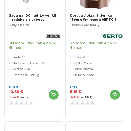
Sada na IBC nádrž – ventil
Obruba / okraj trávnika
+ redukcia + výpust
15cm x 9m hnedá VERTO |
15G514
Sudy a barely
Plastové obrubníky
Skladom - doručenie do 24-
Skladom - doručenie do 24-
48 hod
48 hod
Ventil: 1 “
Dĺžka: 9m
Plastová redukcia: 60 mm
Výška: 15cm
Výpust: 3/4″
Farba: hnedá
Hmotnosť: 0,28 kg
Materiál: plast
Elastická
16,00
€
5,78
€
10,50
€
5,15
€
(
8,54
€
bez DPH)
(
4,18
€
bez DPH)
★
★
★
★
★
★
★
★
★
★