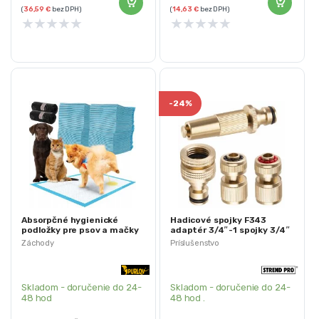
(
36,59
€
bez DPH)
(
14,63
€
bez DPH)
★
★
★
★
★
★
★
★
★
★
-
24%
Absorpčné hygienické
Hadicové spojky F343
podložky pre psov a mačky
adaptér 3/4″-1 spojky 3/4″
100ks + vrecká
dýza
Záchody
Príslušenstvo
Skladom - doručenie do 24-
Skladom - doručenie do 24-
48 hod
48 hod .