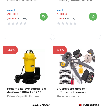
Sklolaminátové porisko
Guľôčky po namočení vodou
3ks v sade
(priemer): ~ 15 mm
Farba: mix
55,00
€
5,00
€
30,00
€
3,00
€
Dokonale uchovávajú vodu
(
24,39
€
bez DPH)
(
2,44
€
bez DPH)
★
★
★
★
★
★
★
★
★
★
-
46%
-
54%
Ponorné kalové čerpadlo s
Vrúbľovacie kliešte –
drvičom 3100W | KD760
nožnice na štepenie
stromov | PM-SDO-310BT
Kalové čerpadlá
,
Ponorné
Štepenie stromov
čerpadlá