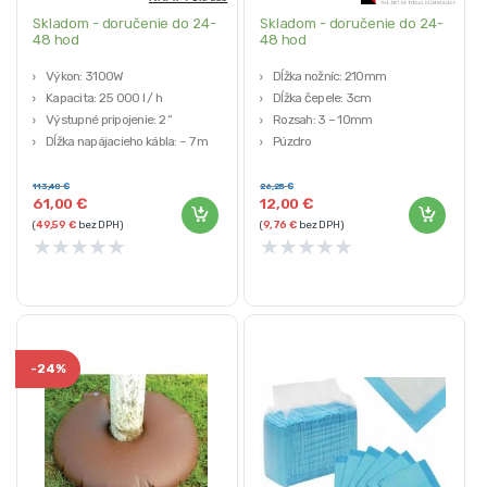
Skladom - doručenie do 24-
Skladom - doručenie do 24-
48 hod
48 hod
Výkon: 3100W
Dĺžka nožníc: 210mm
Kapacita: 25 000 l / h
Dĺžka čepele: 3cm
Výstupné pripojenie: 2 “
Rozsah: 3 – 10mm
Dĺžka napájacieho kábla: ~ 7 m
Púzdro
Váha: 8kg
Kľúč a skrutkovač
113,40
€
26,25
€
61,00
€
12,00
€
(
49,59
€
bez DPH)
(
9,76
€
bez DPH)
★
★
★
★
★
★
★
★
★
★
-
24%