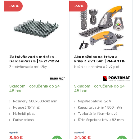
-
35%
-
35%
Zatrávňovacia mriežka –
Aku nožnice na trávu a
GardenPuzzle | S-2171294
kríky 3.6V 1.5Ah | PM-ANTK-
3.6T
Zatrávňovacie mriežky
Nožnice na trávu a živý plot
Skladom - doručenie do 24-
Skladom - doručenie do 24-
48 hod
48 hod
Rozmery: 500x500x40 mm
Napätie batérie: 3,6 V
Nosnosť: 16 T/m2
Kapacita batérie: 1 500 mAh
Materiál: plast
Typ batérie: lítium-iónová
Farba: zelená
Šírka čepele na trávu: 83 mm
Výrobca: Strend Pro
Dĺžka čepele na kríky: 120 mm
5,36
€
37,00
€
3,50
€
24,00
€