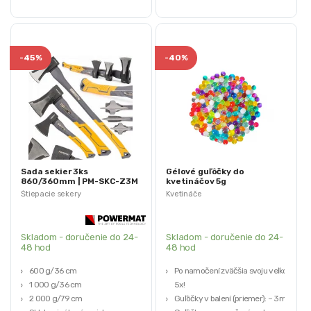
-
45%
-
40%
Sada sekier 3ks
Gélové guľôčky do
860/360mm | PM-SKC-Z3M
kvetináčov 5g
Štiepacie sekery
Kvetináče
Skladom - doručenie do 24-
Skladom - doručenie do 24-
48 hod
48 hod
600 g/36 cm
Po namočení zväčšia svoju veľkosť
1 000 g/36 cm
5x!
2 000 g/79 cm
Guľôčky v balení (priemer): ~ 3mm