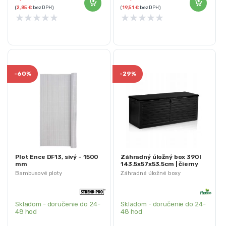
(
2,85
€
bez DPH)
(
19,51
€
bez DPH)
★
★
★
★
★
★
★
★
★
★
-
60%
-
29%
Plot Ence DF13, sivý – 1500
Záhradný úložný box 390l
mm
143.5x57x53.5cm | čierny
Bambusové ploty
Záhradné úložné boxy
Skladom - doručenie do 24-
Skladom - doručenie do 24-
48 hod
48 hod