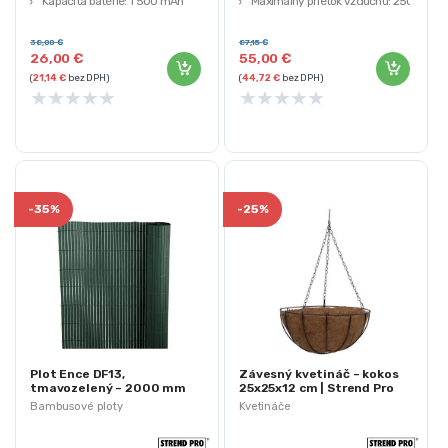
Kapacita batérie: 1 500 mAh
Maximálny prietok vzduchu: 250
Typ batérie: lítium-iónová
km / h
Hmotnosť s batériou: 1,57 kg
38,00
€
87,15
€
26,00
€
55,00
€
(
21,14
€
bez DPH)
(
44,72
€
bez DPH)
★
★
★
★
★
★
★
★
★
★
-
35%
-
25%
Plot Ence DF13,
Závesný kvetináč – kokos
tmavozelený – 2000 mm
25x25x12 cm | Strend Pro
Bambusové ploty
Kvetináče