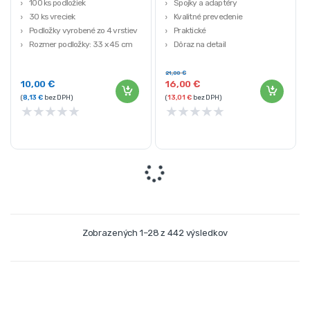
100 ks podložiek
Spojky a adaptéry
30 ks vreciek
Kvalitné prevedenie
Podložky vyrobené zo 4 vrstiev
Praktické
Rozmer podložky: 33 x 45 cm
Dôraz na detail
Rozmery vrecka: 29 x 21 cm
Sada 4ks
21,00
€
10,00
€
16,00
€
(
8,13
€
bez DPH)
(
13,01
€
bez DPH)
★
★
★
★
★
★
★
★
★
★
Zobrazených 1–28 z 442 výsledkov