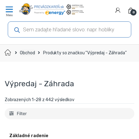
Prejsť
Prejsť
na
na
0
navigáciu
obsah
Products
search
Domov
Obchod
Produkty so značkou “Výpredaj - Záhrada”
Výpredaj - Záhrada
Zobrazených 1–28 z 442 výsledkov
Filter
Základné radenie