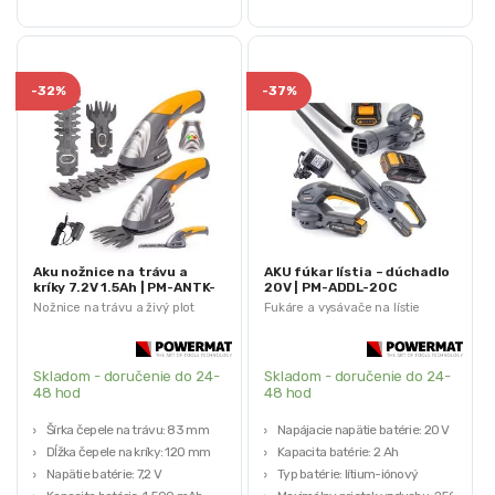
-
32%
-
37%
Aku nožnice na trávu a
AKU fúkar lístia – dúchadlo
kríky 7.2V 1.5Ah | PM-ANTK-
20V | PM-ADDL-20C
7.2T
Nožnice na trávu a živý plot
Fukáre a vysávače na lístie
Skladom - doručenie do 24-
Skladom - doručenie do 24-
48 hod
48 hod
Šírka čepele na trávu: 83 mm
Napájacie napätie batérie: 20 V
Dĺžka čepele na kríky: 120 mm
Kapacita batérie: 2 Ah
Napätie batérie: 7,2 V
Typ batérie: lítium-iónový