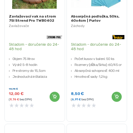
Zavlažovací vak na strom
Absorpčná podložka, 50ks,
75l Strend Pro TWB0402
60x4cm | Purlov
Zavlažovače
Záchody
Skladom - doručenie do 24-
Skladom - doručenie do 24-
48 hod
48 hod
Objem 75 litrov
Počet kusov v balení: 50 ks
Výdrž 5-8 hodín
Rozmery (dĺžka/šírka): 60/45 cm
Pre stromy do 15,5cm
Absorpčná schopnosť: 400 ml
Jednoduchá inštalácia
Hmotnosť sady: 1,2 kg
STREND PRO
15,75
€
12,00
€
8,50
€
(
9,76
€
bez DPH)
(
6,91
€
bez DPH)
★
★
★
★
★
★
★
★
★
★