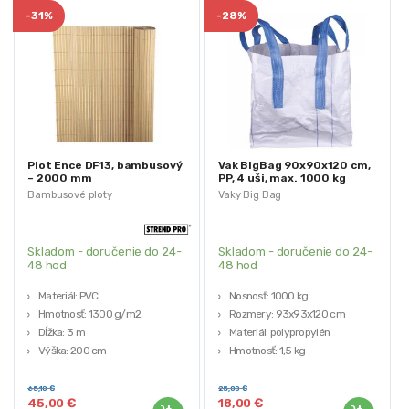
-
31%
-
28%
Plot Ence DF13, bambusový
Vak BigBag 90x90x120 cm,
– 2000 mm
PP, 4 uši, max. 1000 kg
Bambusové ploty
Vaky Big Bag
Skladom - doručenie do 24-
Skladom - doručenie do 24-
48 hod
48 hod
Materiál: PVC
Nosnosť: 1000 kg
Hmotnosť: 1300 g/m2
Rozmery: 93x93x120 cm
Dĺžka: 3 m
Materiál: polypropylén
Výška: 200 cm
Hmotnosť: 1,5 kg
STREND PRO
65,10
€
25,00
€
45,00
€
18,00
€