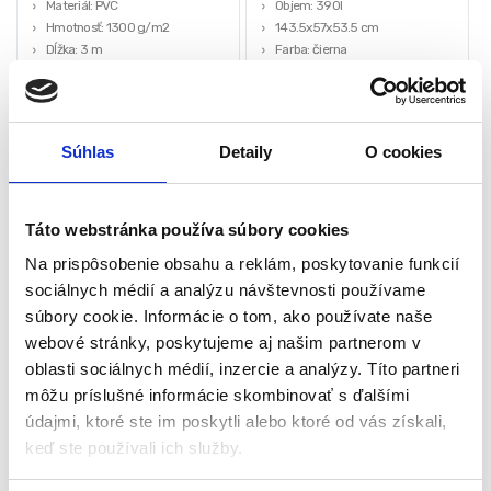
Materiál: PVC
Objem: 390l
Hmotnosť: 1300 g/m2
143.5x57x53.5 cm
Dĺžka: 3 m
Farba: čierna
Výška: 150 cm
Kvalitná konštrukcia
Nosnosť: 200kg
63,00
€
155,00
€
25,00
€
110,00
€
Súhlas
Detaily
O cookies
(
20,33
€
bez DPH)
(
89,43
€
bez DPH)
★
★
★
★
★
★
★
★
★
★
Táto webstránka používa súbory cookies
Na prispôsobenie obsahu a reklám, poskytovanie funkcií
sociálnych médií a analýzu návštevnosti používame
-
21%
-
17%
súbory cookie. Informácie o tom, ako používate naše
webové stránky, poskytujeme aj našim partnerom v
oblasti sociálnych médií, inzercie a analýzy. Títo partneri
môžu príslušné informácie skombinovať s ďalšími
údajmi, ktoré ste im poskytli alebo ktoré od vás získali,
keď ste používali ich služby.
Redukcia na IBC nádrž – 60
Lampový olej PE-PO 1L | číry