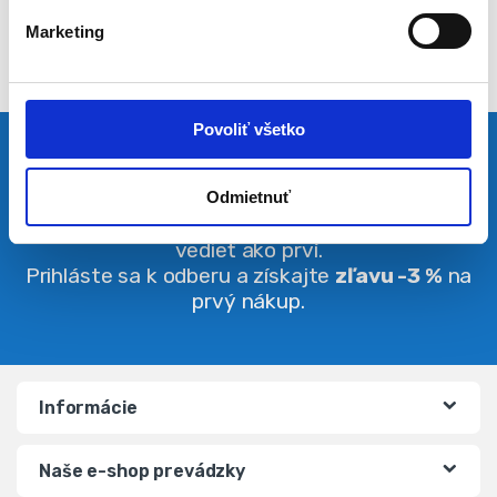
l
Marketing
a
s
u
Povoliť všetko
Pravidelná dávka noviniek
Odmietnuť
Buďte vždy v obraze. O zľavách budete
vedieť ako prví.
Prihláste sa k odberu a získajte
zľavu -3 %
na
prvý nákup.
Informácie
Naše e-shop prevádzky