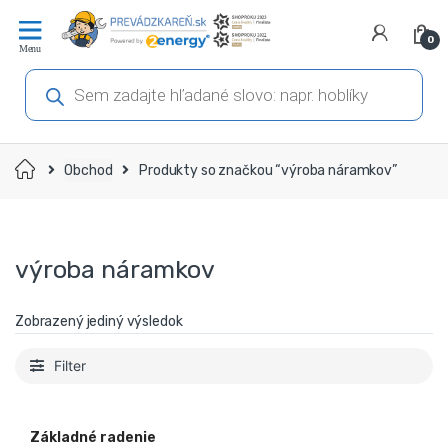
Prejsť
Prejsť
na
na
0
navigáciu
obsah
Products
search
Domov
Obchod
Produkty so značkou “výroba náramkov”
výroba náramkov
Zobrazený jediný výsledok
Filter
Základné radenie