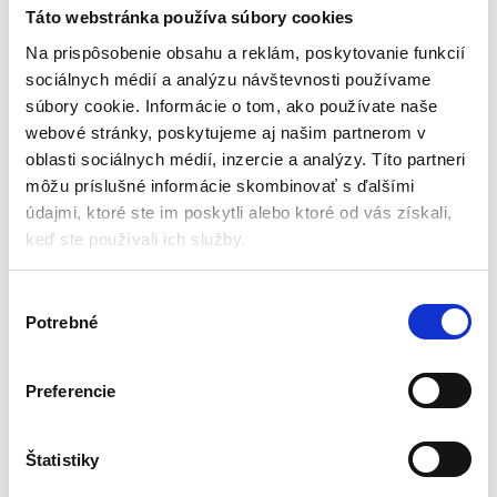
výrobu náramku, Kruzzel |
Táto webstránka používa súbory cookies
20315
Maľovanie a kreatívne tvorenie
Na prispôsobenie obsahu a reklám, poskytovanie funkcií
sociálnych médií a analýzu návštevnosti používame
Aktuálne vypredané
súbory cookie. Informácie o tom, ako používate naše
webové stránky, poskytujeme aj našim partnerom v
Farba: viacfarebná
Dĺžka náramku: 15-20 cm
oblasti sociálnych médií, inzercie a analýzy. Títo partneri
Rozmery balenia 14 x 5 x 12 cm
môžu príslušné informácie skombinovať s ďalšími
Hmotnosť: 0,2 kg
údajmi, ktoré ste im poskytli alebo ktoré od vás získali,
Hmotnosť v balení: 0,25 kg
keď ste používali ich služby.
9,00
€
15,75
€
(
7,32
€
bez DPH)
V
★
★
★
★
★
Potrebné
ý
b
e
Preferencie
r
s
Zobrazený jediný výsledok
ú
Štatistiky
h