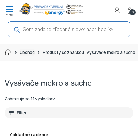
Prejsť
Prejsť
na
na
0
navigáciu
obsah
Products
search
Domov
Obchod
Produkty so značkou “Vysávače mokro a sucho”
Vysávače mokro a sucho
Zobrazuje sa 11 výsledkov
Filter
Základné radenie