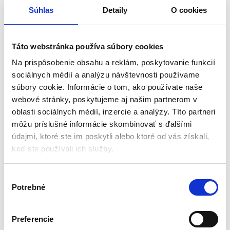
Záruka 3 roky (IČO 12 mesiacov)
Funkcia fúkania
Súhlas
Detaily
O cookies
224,70
€
179,55
€
80,85
€
(
145,98
€
bez DPH)
(
65,73
€
bez DPH)
★
★
★
★
★
★
★
★
★
★
Táto webstránka používa súbory cookies
Na prispôsobenie obsahu a reklám, poskytovanie funkcií
sociálnych médií a analýzu návštevnosti používame
súbory cookie. Informácie o tom, ako používate naše
webové stránky, poskytujeme aj našim partnerom v
oblasti sociálnych médií, inzercie a analýzy. Títo partneri
môžu príslušné informácie skombinovať s ďalšími
údajmi, ktoré ste im poskytli alebo ktoré od vás získali,
keď ste používali ich služby.
V
Priemyselný vysávač –
Priemyselný vysávač
Potrebné
ý
mokro / sucho / popol
RTODP0137, 2000W | RED
1300W 30L
TECHNIC
b
Priemyselné vysávače
Priemyselné vysávače
e
Preferencie
r