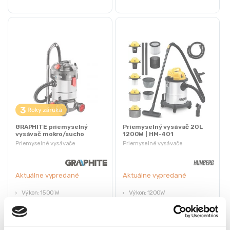
GRAPHITE priemyselný
Priemyselný vysávač 20L
vysávač mokro/sucho
1200W | HM-401
1500W 30L so zásuvkou |
Priemyselné vysávače
Priemyselné vysávače
59G607
Aktuálne vypredané
Aktuálne vypredané
Výkon: 1500 W
Výkon: 1200W
Dĺžka hadice: 2 m, dĺžka kábla: 4 m
Objem: 20L
Objem: 30L
Mokré / suché vysávanie
Zásuvka
Vysávanie popola