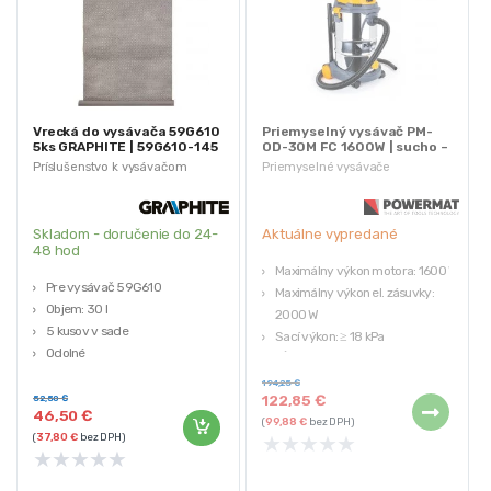
Vrecká do vysávača 59G610
Priemyselný vysávač PM-
5ks GRAPHITE | 59G610-145
OD-30M FC 1600W | sucho –
mokro
Príslušenstvo k vysávačom
Priemyselné vysávače
Skladom - doručenie do 24-
Aktuálne vypredané
48 hod
Maximálny výkon motora: 1600 W
Pre vysávač 59G610
Maximálny výkon el. zásuvky:
Objem: 30 l
2000 W
5 kusov v sade
Sací výkon: ≥ 18 kPa
Odolné
Dĺžka sacej hadice: 1,5 m
Ľahká inštalácia
Hmotnosť: 8 kg
194,25
€
122,85
€
52,50
€
46,50
€
(
99,88
€
bez DPH)
★
★
★
★
★
(
37,80
€
bez DPH)
★
★
★
★
★