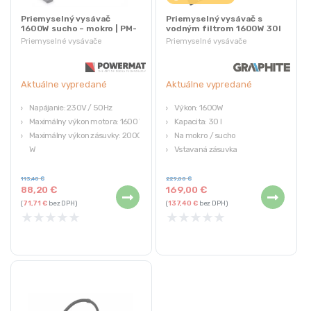
Priemyselný vysávač
Priemyselný vysávač s
1600W sucho – mokro | PM-
vodným filtrom 1600W 30l
OD-30M
GRAPHITE | 59G610
Priemyselné vysávače
Priemyselné vysávače
Aktuálne vypredané
Aktuálne vypredané
Napájanie: 230V / 50Hz
Výkon: 1600W
Maximálny výkon motora: 1600 W
Kapacita: 30 l
Maximálny výkon zásuvky: 2000
Na mokro / sucho
W
Vstavaná zásuvka
Sací výkon: ≥19 kPa
Záruka 3 roky
Čistá hmotnosť: 6,4 kg
113,40
€
229,00
€
88,20
€
169,00
€
(
71,71
€
bez DPH)
(
137,40
€
bez DPH)
★
★
★
★
★
★
★
★
★
★