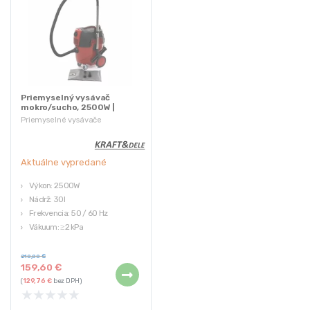
Priemyselný vysávač
mokro/sucho, 2500W |
KD472
Priemyselné vysávače
Aktuálne vypredané
Výkon: 2500W
Nádrž: 30l
Frekvencia: 50 / 60 Hz
Vákuum: ≥2 kPa
Napätie: 220 – 240 V
210,00
€
159,60
€
(
129,76
€
bez DPH)
★
★
★
★
★