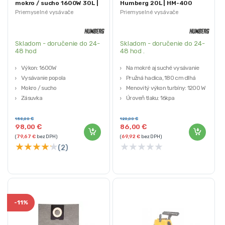
mokro / sucho 1600W 30L |
Humberg 20L | HM-400
HM-402
Priemyselné vysávače
Priemyselné vysávače
Skladom - doručenie do 24-
Skladom - doručenie do 24-
48 hod
48 hod .
Výkon: 1600W
Na mokré aj suché vysávanie
Vysávanie popola
Pružná hadica, 180 cm dlhá
Mokro / sucho
Menovitý výkon turbíny: 1200 W
Zásuvka
Úroveň tlaku: 16kpa
4 filtre
Nádrž: 20 litrov
158,00
€
120,00
€
98,00
€
86,00
€
(
79,67
€
bez DPH)
(
69,92
€
bez DPH)
★
★
★
★
★
★
★
★
★
★
(2)
-
11%