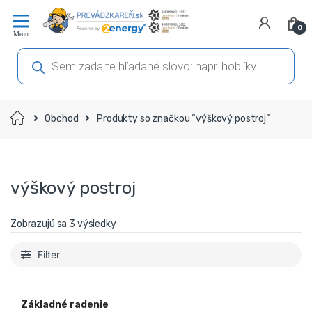
Prejsť
Prejsť
na
na
0
navigáciu
obsah
Products
search
Domov
Obchod
Produkty so značkou “výškový postroj”
výškový postroj
Zobrazujú sa 3 výsledky
Filter
Základné radenie