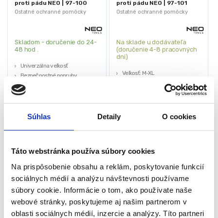
proti pádu NEO | 97-100
proti pádu NEO | 97-101
Ostatné ochranné pomôcky
Ostatné ochranné pomôcky
Skladom - doručenie do 24-
Na sklade u dodávateľa
48 hod .
(doručenie 4-8 pracovných
dni)
Univerzálna veľkosť
Veľkosť: M-XL
Bezpečnostné popruhy
Bezpečnostné popruhy
Lano s karabínami
Tlmič pádu
Prepravná taška
Lano s karabínami
Šírka popruhov 45 mm
Prepravná taška
63,00
€
75,00
€
Súhlas
Detaily
O cookies
49,35
€
59,00
€
(
40,12
€
bez DPH)
(
47,97
€
bez DPH)
★
★
★
★
★
★
★
★
★
★
Táto webstránka používa súbory cookies
Na prispôsobenie obsahu a reklám, poskytovanie funkcií
sociálnych médií a analýzu návštevnosti používame
súbory cookie. Informácie o tom, ako používate naše
webové stránky, poskytujeme aj našim partnerom v
oblasti sociálnych médií, inzercie a analýzy. Títo partneri