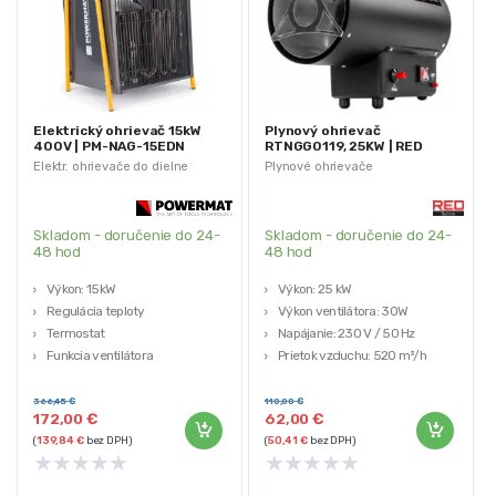
Elektrický ohrievač 15kW
Plynový ohrievač
400V | PM-NAG-15EDN
RTNGG0119, 25KW | RED
(Výstavný kus)
TECHNIC (Výstavný kus)
Elektr. ohrievače do dielne
Plynové ohrievače
Skladom - doručenie do 24-
Skladom - doručenie do 24-
48 hod
48 hod
Výkon: 15kW
Výkon: 25 kW
Regulácia teploty
Výkon ventilátora: 30W
Termostat
Napájanie: 230 V / 50 Hz
Funkcia ventilátora
Prietok vzduchu: 520 m³/h
Hmotnosť: 13kg
Pracovný tlak plynu: 0,7 bar
Využite príležitosť a získajte kvalitné
Využite príležitosť a získajte kvalitné
366,45
€
110,00
€
172,00
€
62,00
€
produkty za výhodnú cenu! Naše
produkty za výhodnú cenu! Naše
(
139,84
€
bez DPH)
(
50,41
€
bez DPH)
výstavné kusy sú pripravené na
výstavné kusy sú pripravené na
★
★
★
★
★
★
★
★
★
★
okamžité použitie. Pre zabezpečenie
okamžité použitie. Pre zabezpečenie
maximálnej ochrany a kvality tovaru
maximálnej ochrany a kvality tovaru