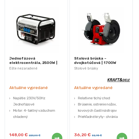
Jednofázová
Stolová brúska –
elektrocentrála, 2500W |
dvojkotúčová | 1700W
KD114 (Výstavný kus)
(Výstavný kus)
Ešte nezaradené
Stolové brúsky
Aktuálne vypredané
Aktuálne vypredané
Napätie: 230V/50Hz
Relatívne tichý chod
Jednofázové
Brúsenie, ostrenie nožov,
Motor: 4-taktný vzduchom
kovových častí nástrojov
chladený
Priehľadné kryty- chránia
3x zásuvky 230V 1x12V
používateľa pred iskrami
Výkon motora: 4,8 kW / 6,5 km
4 prísavky zabraňujú kĺzaniu stroja
148,00
€
36,20
€
Trvalý výkon generátora: 2200W
Využite príležitosť a získajte kvalitné
220,00
€
82,95
€