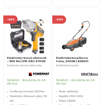
sa ich pôvodne balenie nahradilo.
sa ich pôvodne balenie nahradilo.
-
48%
-
52%
Elektrický rázový uťahovák
Elektrická kosačka na
– 800 Nm | PM-EKU-2100M
trávu, 2600W | KD5361
(Výstavný kus)
(Výstavný kus)
Elektrické rázové uťahováky
Elektrické kosačky
Skladom - doručenie do 24-
Skladom - doručenie do 24-
48 hod .
48 hod
Uvoľňovací moment: 800 Nm
Motor: elektrický
Maximálny uťahovací výkon: 150
Napätie: 230V-50Hz
Nm
Príkon: 2600W