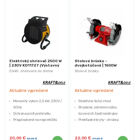
Elektrický ohrievač 2500 W
Stolová brúska –
| 230V KD11727 (Výstavný
dvojkotúčová | 1500W
kus)
(Výstavný kus)
Elektr. ohrievače do dielne
Stolové brúsky
Aktuálne vypredané
Aktuálne vypredané
Menovitý výkon: 2,5 kW, 230V /
Relatívne tichý chod
50Hz
Brúsenie, ostrenie nožov,
Ochrana proti prehriatiu
kovových častí nástrojov
Prispôsobené na nepretržitú
Priehľadné kryty- chránia
prevádzku
používateľa pred iskrami
Môže byť použitý v miestnostiach
4 prísavky zabraňujú kĺzaniu stroja
20,00
€
22,00
€
bez vetrania
Využite príležitosť a získajte kvalitné
43,00
€
39,00
€