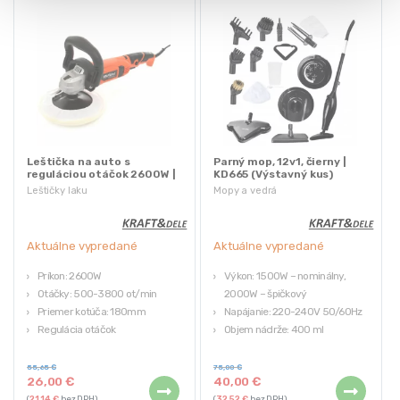
Leštička na auto s
Parný mop, 12v1, čierny |
reguláciou otáčok 2600W |
KD665 (Výstavný kus)
KD1726 (Výstavný kus)
Leštičky laku
Mopy a vedrá
Aktuálne vypredané
Aktuálne vypredané
Príkon: 2600W
Výkon: 1500W – nominálny,
Otáčky: 500-3800 ot/min
2000W – špičkový
Priemer kotúča: 180mm
Napájanie: 220-240V 50/60Hz
Regulácia otáčok
Objem nádrže: 400 ml
Hmotnosť: 2,5kg
Hmotnosť: 2,2 kg
Využite príležitosť a získajte kvalitné
Značka: Kraft&Dele
55,65
€
75,00
€
26,00
€
40,00
€
produkty za výhodnú cenu! Naše
Využite príležitosť a získajte kvalitné
(
21,14
€
bez DPH)
(
32,52
€
bez DPH)