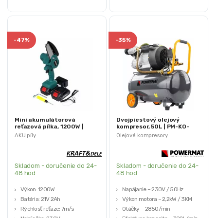
sa ich pôvodne balenie nahradilo.
sa ich pôvodne balenie nahradilo.
-
47%
-
35%
Mini akumulátorová
Dvojpiestový olejový
reťazová pílka, 1200W |
kompresor, 50L | PM-KO-
KD10622 (Výstavný kus)
50T-V2 (Výstavný kus)
AKU píly
Olejové kompresory
Skladom - doručenie do 24-
Skladom - doručenie do 24-
48 hod
48 hod
Výkon: 1200W
Napájanie – 230V / 50Hz
Batéria: 21V 2Ah
Výkon motora – 2,2kW / 3KM
Rýchlosť reťaze: 7m/s
Otáčky – 2850/min