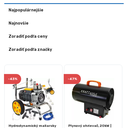
Najpopulárnejšie
Najnovšie
Zoradiť podľa ceny
Zoradiť podľa značky
-
43%
-
47%
Hydrodynamický maliarsky
Plynový ohrievač, 20kW |