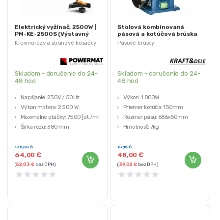
Elektrický vyžínač, 2500W |
Stolová kombinovaná
PM-KE-2500S (Výstavný
pásová a kotúčová brúska
kus)
1800W | KD545-Z (Výstavný
Krovinorezy a strunové kosačky
Pásové brúsky
kus)
Skladom - doručenie do 24-
Skladom - doručenie do 24-
48 hod
48 hod
Napájanie: 230V / 50Hz
Výkon: 1 800W
Výkon motora: 2 500 W.
Priemer kotúča: 150mm
Maximálne otáčky: 7500 [ot./min]
Rozmer pásu: 686x50mm
Šírka rezu: 380 mm
Hmotnosť: 7kg
Funkcia deleného hriadeľa: ÁNO
Kraft&Dele
Využite príležitosť a získajte kvalitné
Využite príležitosť a získajte kvalitné
135,00
€
87,15
€
64,00
€
48,00
€
produkty za výhodnú cenu! Naše
produkty za výhodnú cenu! Naše
(
52,03
€
bez DPH)
(
39,02
€
bez DPH)
výstavné kusy sú pripravené na
výstavné kusy sú pripravené na
★
★
★
★
★
★
★
★
★
★
okamžité použitie. Pre zabezpečenie
okamžité použitie. Pre zabezpečenie
maximálnej ochrany a kvality tovaru
maximálnej ochrany a kvality tovaru
sa ich pôvodne balenie nahradilo.
sa ich pôvodne balenie nahradilo.