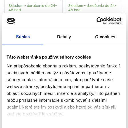
Skladom - doručenie do 24-
Skladom - doručenie do 24-
48 hod
48 hod
Výkon motora: 3,5 kW
Výkon: 100 kW
Dĺžka lišty: 650 mm
Tlak prívodného plynu: 2,5 bar
Maximálna hrúbka rezu: 28 mm
Napájanie: 220-240V, 50Hz
Súhlas
Detaily
O cookies
Kapacita palivovej nádrže: 0,6 litra
Max spotreba plynu: 5,8 kg/h
Hmotnosť: 5,8 kg
Výkon: 1000 m3/h
Využite príležitosť a získajte kvalitné
Využite príležitosť a získajte kvalitné
165,00
€
260,00
€
92,00
€
139,00
€
produkty za výhodnú cenu! Naše
produkty za výhodnú cenu! Naše
Táto webstránka používa súbory cookies
(
74,80
€
bez DPH)
(
113,01
€
bez DPH)
výstavné kusy sú pripravené na
výstavné kusy sú pripravené na
★
★
★
★
★
★
★
★
★
★
okamžité použitie. Pre zabezpečenie
okamžité použitie. Pre zabezpečenie
Na prispôsobenie obsahu a reklám, poskytovanie funkcií
maximálnej ochrany a kvality tovaru
maximálnej ochrany a kvality tovaru
sociálnych médií a analýzu návštevnosti používame
sa ich pôvodne balenie nahradilo.
sa ich pôvodne balenie nahradilo.
súbory cookie. Informácie o tom, ako používate naše
webové stránky, poskytujeme aj našim partnerom v
oblasti sociálnych médií, inzercie a analýzy. Títo partneri
-
55%
-
52%
môžu príslušné informácie skombinovať s ďalšími
údajmi, ktoré ste im poskytli alebo ktoré od vás získali,
keď ste používali ich služby.