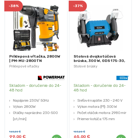
-
38%
-
37%
Príklepová vŕtačka, 2800W
Stolová dvojkotúčová
| PM-MU-2800TN
brúska, 300 W, GDS 175-30,
(Výstavný kus)
Güde | BGU-55236
Príklepové vŕtačky
Stolové brúsky
(Výstavný kus)
Skladom - doručenie do 24-
Skladom - doručenie do 24-
48 hod
48 hod
Napájanie: 230V/ 50Hz
Sieťové napätie: 230 – 240 V
Výkon: 2800W
Výkon motora (P1): 300 W
Otáčky naprázdno: 230-500
Počet otáčok motora: 2980 min-1
[ot./min]
Priemer kotúča: 175 mm
Nárazová sila: 18J
Hmotnosť netto/brutto: 9,6
Počet úderov: 1350-2800 / min
kg/10,3 kg
160,00
€
103,00
€
99,00
€
65,00
€
Využite príležitosť a získajte kvalitné
Využite príležitosť a získajte kvalitné