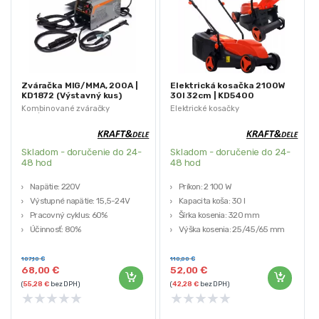
Zváračka MIG/MMA, 200A |
Elektrická kosačka 2100W
KD1872 (Výstavný kus)
30l 32cm | KD5400
(Výstavný kus)
Kombinované zváračky
Elektrické kosačky
MIG/MAG, TIG a MMA
Skladom - doručenie do 24-
Skladom - doručenie do 24-
48 hod
48 hod
Napätie: 220V
Príkon: 2 100 W
Výstupné napätie: 15,5-24V
Kapacita koša: 30 l
Pracovný cyklus: 60%
Šírka kosenia: 320 mm
Účinnosť: 80%
Výška kosenia: 25/45/65 mm
Rýchlosť: 2-13 (m/min)
Hmotnosť: 6 kg
Využite príležitosť a získajte kvalitné
Využite príležitosť a získajte kvalitné
107,10
€
110,00
€
68,00
€
52,00
€
produkty za výhodnú cenu! Naše
produkty za výhodnú cenu! Naše
(
55,28
€
bez DPH)
(
42,28
€
bez DPH)
výstavné kusy sú pripravené na
výstavné kusy sú pripravené na
★
★
★
★
★
★
★
★
★
★
okamžité použitie. Pre zabezpečenie
okamžité použitie. Pre zabezpečenie
maximálnej ochrany a kvality tovaru
maximálnej ochrany a kvality tovaru