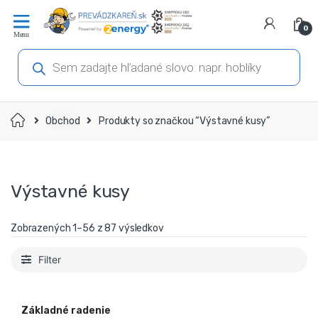
Prejsť
Prejsť
na
na
0
navigáciu
obsah
Products
search
Domov
Obchod
Produkty so značkou “Výstavné kusy”
Výstavné kusy
Zobrazených 1–56 z 87 výsledkov
Filter
Základné radenie