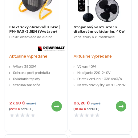
Elektrický ohrievač 3.5kW |
Stojanový ventilátor s
PM-NAG-3.5EN (Výstavný
diaľkovým ovládaním, 40W
kus)
| Carruzzo (Výstavný kus)
Elektr. ohrievače do dielne
Ventilátory a klimatizácie
Aktuálne vypredané
Aktuálne vypredané
Výkon: 3500W
Výkon: 40W
Ochrana proti prehriatiu
Napájanie: 220-240V
Ovládanie teploty
Prietok vzduchu: 3384m3/h
Stabilná základňa
Nastavenie výšky: od 105 do 125
Funkcia ventilátora
cm
Využite príležitosť a získajte kvalitné
Priemer hlavy ventilátora: 44 cm
27,20
€
23,20
€
produkty za výhodnú cenu! Naše
Využite príležitosť a získajte kvalitné
65,00
€
78,75
€
(
22,11
€
bez DPH)
(
18,86
€
bez DPH)
výstavné kusy sú pripravené na
produkty za výhodnú cenu! Naše
★
★
★
★
★
★
★
★
★
★
okamžité použitie. Pre zabezpečenie
výstavné kusy sú pripravené na
maximálnej ochrany a kvality tovaru
okamžité použitie. Pre zabezpečenie
sa ich pôvodne balenie nahradilo.
maximálnej ochrany a kvality tovaru
sa ich pôvodne balenie nahradilo.