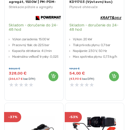
agregát, 1500W | PM-PDM-
KD11703 (Výstavný kus)
1500MN (Výstavný kus)
Striekacie pištole a agregáty
Plynové ohrievače
Skladom - doručenie do 24-
Skladom - doručenie do 24-
48 hod
48 hod
Výkon zariadenia: 1500 W
Výkon: 20 kW
Pracovný tlak: do 225 bar
Tlak prívodu plynu: 0,7 bar
Kapacita striekania: 4 l/min
Napájanie: 230 V, 50 Hz
Maximálna veľkosť trysky: 0,025”
Max. spotreba plynu: 0,73 kg/h
– (0,63 mm)
Výkon teplého vzduchu: 320 m³/h
Typ motora: bezkartáčový
Využite príležitosť a získajte kvalitné
580,00
€
101,00
€
328,00
€
54,00
€
Využite príležitosť a získajte kvalitné
produkty za výhodnú cenu! Naše
(
266,67
€
bez DPH)
(
43,90
€
bez DPH)
produkty za výhodnú cenu! Naše
výstavné kusy sú pripravené na
★
★
★
★
★
★
★
★
★
★
výstavné kusy sú pripravené na
okamžité použitie. Pre zabezpečenie
okamžité použitie. Pre zabezpečenie
maximálnej ochrany a kvality tovaru
maximálnej ochrany a kvality tovaru
sa ich pôvodne balenie nahradilo.
sa ich pôvodne balenie nahradilo.
-
37%
-
53%