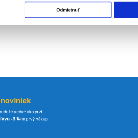
Odmietnuť
 noviniek
udete vedieť ako prví.
ľavu -3 %
na prvý nákup.