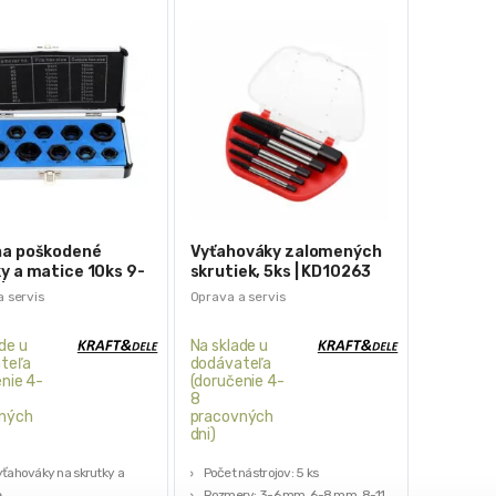
na poškodené
Vyťahováky zalomených
y a matice 10ks 9-
skrutiek, 5ks | KD10263
| KD10268
 servis
Oprava a servis
de u
Na sklade u
teľa
dodávateľa
nie 4-
(doručenie 4-
8
ných
pracovných
dni)
yťahováky na skrutky a
Počet nástrojov: 5 ks
e
Rozmery: 3-6 mm, 6-8 mm, 8-11