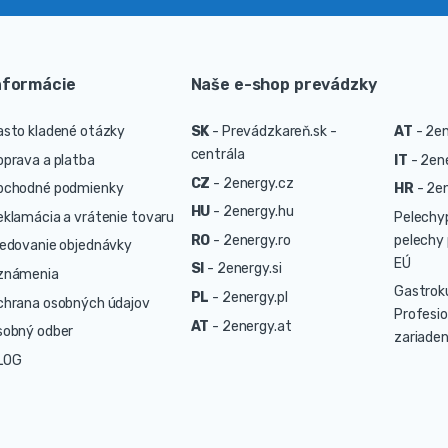
nformácie
Naše e-shop prevádzky
asto kladené otázky
SK
-
Prevádzkareň.sk -
AT
-
2en
centrála
oprava a platba
IT
-
2ene
CZ
-
2energy.cz
bchodné podmienky
HR
-
2en
HU
-
2energy.hu
eklamácia a vrátenie tovaru
Pelechy
RO
-
2energy.ro
pelechy 
ledovanie objednávky
EÚ
SI
-
2energy.si
známenia
Gastrok
PL
-
2energy.pl
chrana osobných údajov
Profesio
AT
-
2energy.at
sobný odber
zariaden
LOG