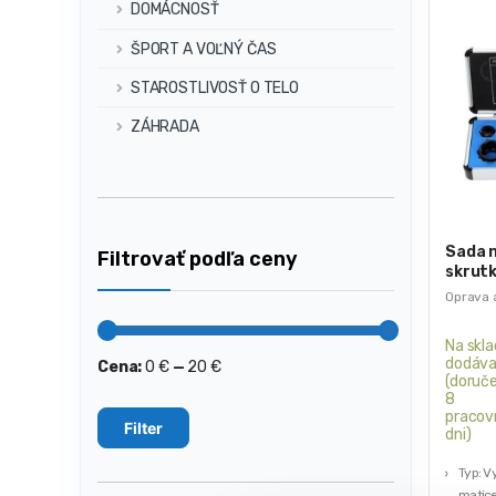
DOMÁCNOSŤ
ŠPORT A VOĽNÝ ČAS
STAROSTLIVOSŤ O TELO
ZÁHRADA
Sada 
Filtrovať podľa ceny
skrutk
19mm 
Oprava a
Na skla
dodáva
Cena:
0 €
—
20 €
Minimálna
Maximálna
(doruče
cena
cena
8
pracov
Filter
dni)
Typ: V
matic