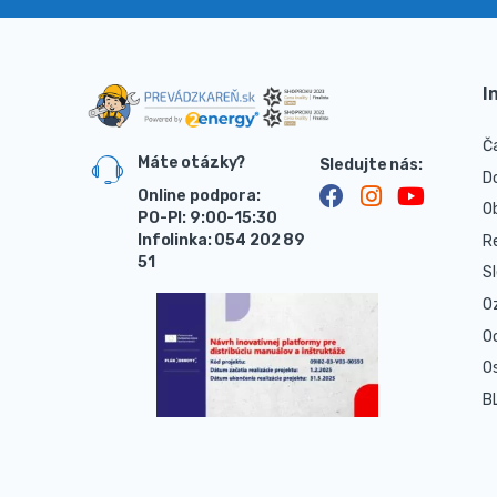
I
Č
Máte otázky?
D
Online podpora:
O
PO-PI: 9:00-15:30
Infolinka: 054 202 89
R
51
S
O
O
O
B