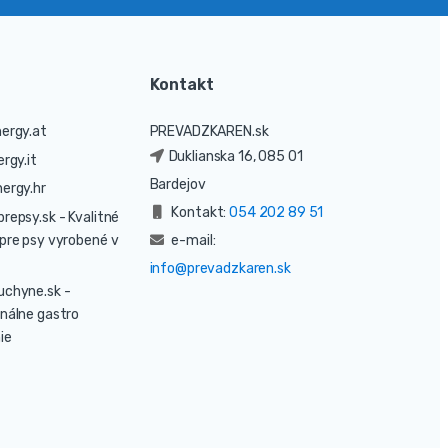
Kontakt
ergy.at
PREVADZKAREN.sk
Duklianska 16, 085 01
rgy.it
Bardejov
ergy.hr
Kontakt:
054 202 89 51
prepsy.sk
- Kvalitné
pre psy vyrobené v
e-mail:
info@prevadzkaren.sk
uchyne.sk
-
nálne gastro
ie