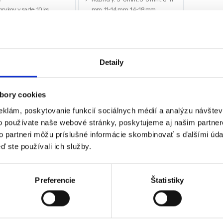
prvkov v sade: 10 ks.
mm, 11-14 mm, 14-18 mm
sť: 1 kg
Hmotnosť: 0,8 kg
l: CrV oceľ
&DELE
3,00
€
0
€
2,50
€
Detaily
€
bez DPH)
(
2,03
€
bez DPH)
★
★
★
★
★
★
★
★
bory cookies
eklám, poskytovanie funkcií sociálnych médií a analýzu návšte
o používate naše webové stránky, poskytujeme aj našim partner
 sa 2 výsledky
to partneri môžu príslušné informácie skombinovať s ďalšími údaj
ď ste používali ich služby.
Preferencie
Štatistiky