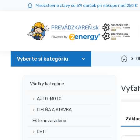
Prejsť
Prejsť
Množstevné zľavy do 5% darček pri nákupe nad 250 €
na
na
navigáciu
obsah
Domov
O
Všetky kategórie
Vyťa
AUTO-MOTO
DIELŇA A STAVBA
Zákla
Ešte nezaradené
DETI