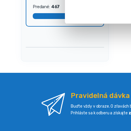
s
Predané:
467
Dostupné:
33
ú
h
l
a
s
u
Pravidelná dávka
Buďte vždy v obraze. O zľavách b
Prihláste sa k odberu a získajte
z