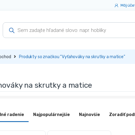
Môj úče
Products
search
bchod
Produkty so značkou “Vyťahováky na skrutky a matice”
hováky na skrutky a matice
dné radenie
Najpopulárnejšie
Najnovšie
Zoradiť pod