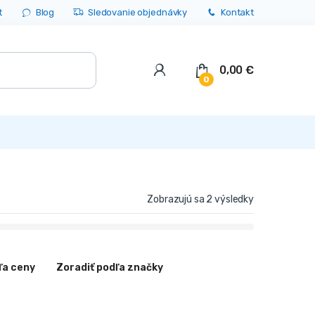
t
Blog
Sledovanie objednávky
Kontakt
0,00
€
0
Zobrazujú sa 2 výsledky
ľa ceny
Zoradiť podľa značky