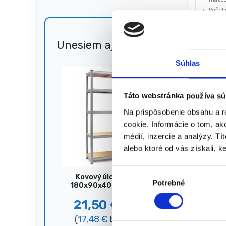
Počet 
Hmotno
Materiá
KRAFT
Unesiem aj 🐎
Zľava
20,00
€
51%
15,0
Súhlas
(
12,20
★
★
Táto webstránka používa sú
Na prispôsobenie obsahu a r
cookie. Informácie o tom, ak
Zobrazujú
médií, inzercie a analýzy. Tí
alebo ktoré od vás získali, ke
V
Kovový úložný regál,
Potrebné
ý
180x90x40 cm, 875 kg,
strieborný
b
21,50
€
44,00
€
e
(
17,48
€
bez DPH)
r