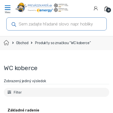
Prejsť
Prejsť
na
na
0
navigáciu
obsah
Products
search
Domov
Obchod
Produkty so značkou “WC koberce”
WC koberce
Zobrazený jediný výsledok
Filter
Základné radenie