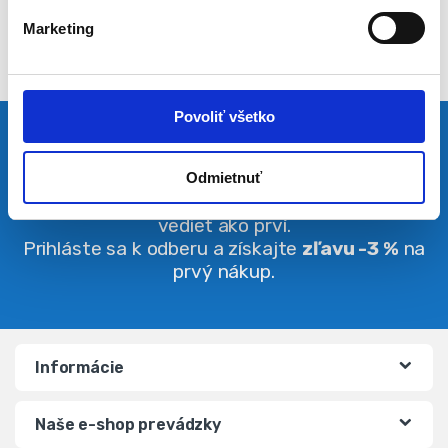
l
Marketing
a
s
u
Povoliť všetko
Pravidelná dávka noviniek
Odmietnuť
Buďte vždy v obraze. O zľavách budete
vedieť ako prví.
Prihláste sa k odberu a získajte
zľavu -3 %
na
prvý nákup.
Informácie
Naše e-shop prevádzky