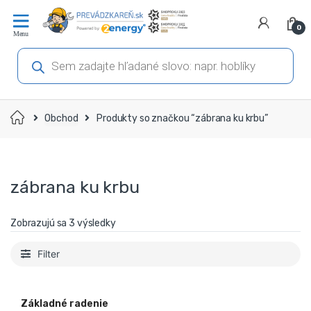
Prejsť
Prejsť
na
na
0
navigáciu
obsah
Products
search
Domov
Obchod
Produkty so značkou “zábrana ku krbu”
zábrana ku krbu
Zobrazujú sa 3 výsledky
Filter
Základné radenie