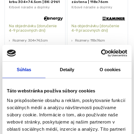
krbu 304×74.5cm | BK-2961
zástena | 118x76cm
Krbové náradie a doplnky
Krbové náradie a doplnky
Na objednávku (doručenie
Na objednávku (doručenie
4-9 pracovných dni)
4-9 pracovných dni)
Rozmery: 304×74,5cm
Rozmery :118x76cm
Možnosť konfigurovať
Materiál: oceľ
Univerzálna
Farba: čierna
Jednoduchá montáž
Možnosť nastavenia
Hmotnosť: 11,5kg
Matný povrch
Súhlas
Detaily
O cookies
85,00
€
60,00
€
55,00
€
39,00
€
(
44,72
€
bez DPH)
(
31,71
€
bez DPH)
★
★
★
★
★
★
★
★
★
★
Táto webstránka používa súbory cookies
Na prispôsobenie obsahu a reklám, poskytovanie funkcií
sociálnych médií a analýzu návštevnosti používame
súbory cookie. Informácie o tom, ako používate naše
webové stránky, poskytujeme aj našim partnerom v
oblasti sociálnych médií, inzercie a analýzy. Títo partneri