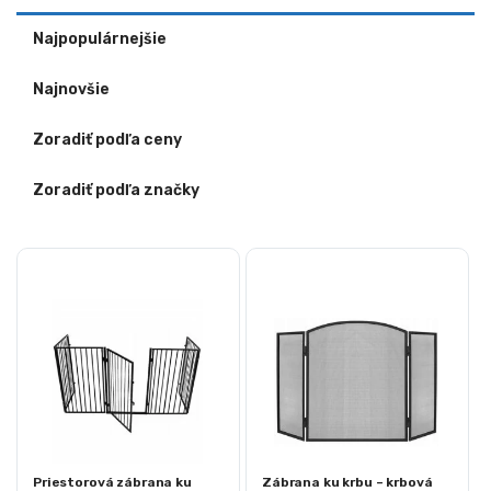
Najpopulárnejšie
Najnovšie
Zoradiť podľa ceny
Zoradiť podľa značky
Priestorová zábrana ku
Zábrana ku krbu – krbová