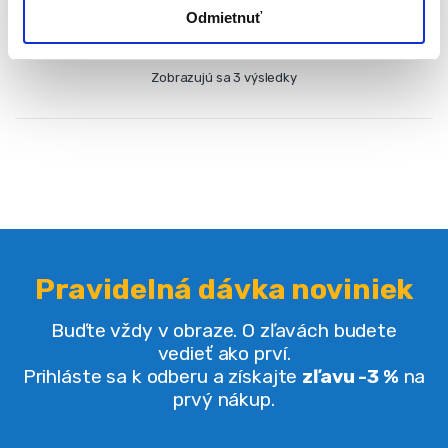
Odmietnuť
Zobrazujú sa 3 výsledky
Pravidelná dávka noviniek
Buďte vždy v obraze. O zľavách budete
vedieť ako prví.
Prihláste sa k odberu a získajte
zľavu -3 %
na
prvý nákup.