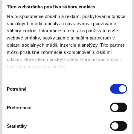
Pro Garden – 7 funkcií
Táto webstránka používa súbory cookies
Zavlažovacie pištole
Na prispôsobenie obsahu a reklám, poskytovanie funkcií
sociálnych médií a analýzu návštevnosti používame
Na sklade (doručenie 2-4
súbory cookie. Informácie o tom, ako používate naše
pracovné dni)
webové stránky, poskytujeme aj našim partnerom v
7 vymeniteľných hlavíc
oblasti sociálnych médií, inzercie a analýzy. Títo partneri
Ergonomická rukoväť
môžu príslušné informácie skombinovať s ďalšími
Nastaviteľná hlava
Regulátor
údajmi, ktoré ste im poskytli alebo ktoré od vás získali,
keď ste používali ich služby.
12,60
€
11,55
€
(
9,39
€
bez DPH)
V
★
★
★
★
★
Potrebné
ý
b
e
Preferencie
r
s
Zobrazený jediný výsledok
ú
Štatistiky
h