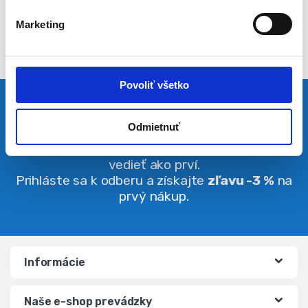
l
Marketing
a
s
u
Povoliť všetko
Pravidelná dávka noviniek
Odmietnuť
Buďte vždy v obraze. O zľavách budete
vedieť ako prví.
Prihláste sa k odberu a získajte
zľavu -3 %
na
prvý nákup.
Informácie
Naše e-shop prevádzky