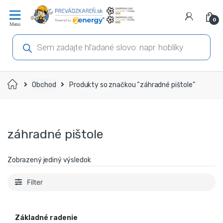
Prejsť
Prejsť
na
na
0
navigáciu
obsah
Products
search
Domov
Obchod
Produkty so značkou “záhradné pištole”
záhradné pištole
Zobrazený jediný výsledok
Filter
Základné radenie