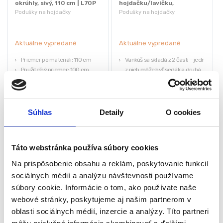
okrúhly, sivý, 110 cm | L70P
hojdačku/lavičku,
140x60cm | L66P2
Podušky na hojdačky
Podušky na hojdačky
Aktuálne vypredané
Aktuálne vypredané
Priemer po materiáli: 110 cm
Vankúš sa skladá z 2 častí – jedna
Použiteľný priemer: 100 cm
z nich môže byť sedák a druhá
Výška: cca 10 cm
opierka.
Vodeodolná tkanina
Rozmery 1 dielu: 140x60cm
Dno z polypropylénovej
Rozmery 2 dielov: 140 x 50 cm
parozábrany
Odolná tkanina odolná voči
34,65
€
40,95
€
Súhlas
Detaily
O cookies
17,33
€
28,88
€
nečistotám a vlhkosti
(
14,09
€
bez DPH)
(
23,48
€
bez DPH)
Materiály: PP bavlna +
★
★
★
★
★
★
★
★
★
★
polypropylénová parozábrana
Táto webstránka používa súbory cookies
Na prispôsobenie obsahu a reklám, poskytovanie funkcií
sociálnych médií a analýzu návštevnosti používame
súbory cookie. Informácie o tom, ako používate naše
webové stránky, poskytujeme aj našim partnerom v
oblasti sociálnych médií, inzercie a analýzy. Títo partneri