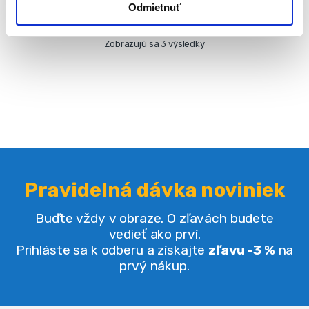
Odmietnuť
Zobrazujú sa 3 výsledky
Pravidelná dávka noviniek
Buďte vždy v obraze. O zľavách budete
vedieť ako prví.
Prihláste sa k odberu a získajte
zľavu -3 %
na
prvý nákup.