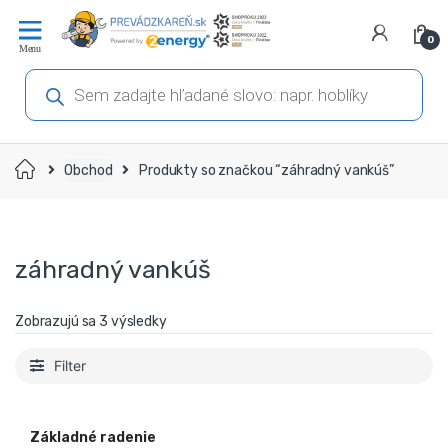
Prejsť
Prejsť
na
na
0
navigáciu
obsah
Products
search
Domov
Obchod
Produkty so značkou “záhradný vankúš”
záhradný vankúš
Zobrazujú sa 3 výsledky
Filter
Základné radenie