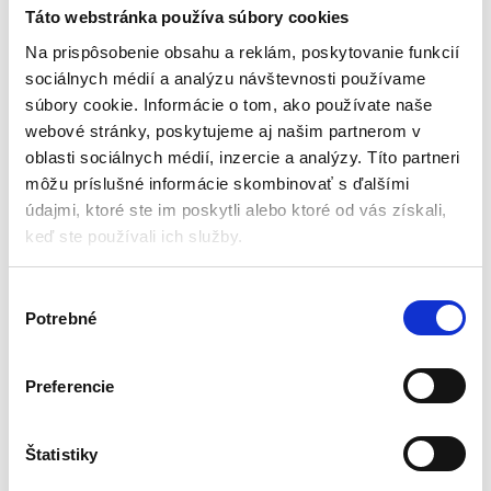
bazény nafukovačky člny |
Táto webstránka používa súbory cookies
10ks
Príslušenstvo k bazénom
Na prispôsobenie obsahu a reklám, poskytovanie funkcií
sociálnych médií a analýzu návštevnosti používame
Aktuálne vypredané
súbory cookie. Informácie o tom, ako používate naše
webové stránky, poskytujeme aj našim partnerom v
10 kusov
Rozmer: 6,5 x 6,5 cm
oblasti sociálnych médií, inzercie a analýzy. Títo partneri
Jednoduchá aplikácia
môžu príslušné informácie skombinovať s ďalšími
Vodeodolné
údajmi, ktoré ste im poskytli alebo ktoré od vás získali,
Široké využitie
keď ste používali ich služby.
2,63
€
(
2,13
€
bez DPH)
V
★
★
★
★
★
Potrebné
ý
b
e
Preferencie
r
s
Zobrazený jediný výsledok
ú
Štatistiky
h