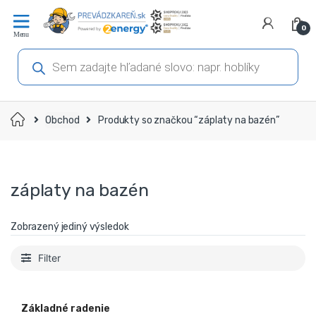
Prejsť
Prejsť
na
na
0
navigáciu
obsah
Products
search
Domov
Obchod
Produkty so značkou “záplaty na bazén”
záplaty na bazén
Zobrazený jediný výsledok
Filter
Základné radenie