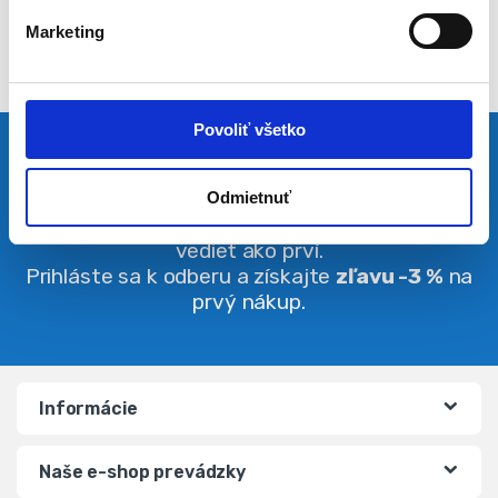
l
Marketing
a
s
u
Povoliť všetko
Pravidelná dávka noviniek
Odmietnuť
Buďte vždy v obraze. O zľavách budete
vedieť ako prví.
Prihláste sa k odberu a získajte
zľavu -3 %
na
prvý nákup.
Informácie
Naše e-shop prevádzky