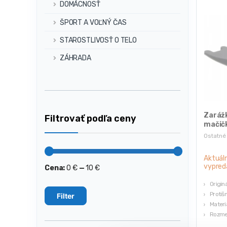
DOMÁCNOSŤ
ŠPORT A VOĽNÝ ČAS
STAROSTLIVOSŤ O TELO
ZÁHRADA
Zarážk
Filtrovať podľa ceny
mačičk
Ostatné
Aktuál
vypred
Cena:
0 €
—
10 €
Minimálna
Maximálna
cena
cena
Origin
Protiš
Filter
Materi
Rozmer
Hmotno