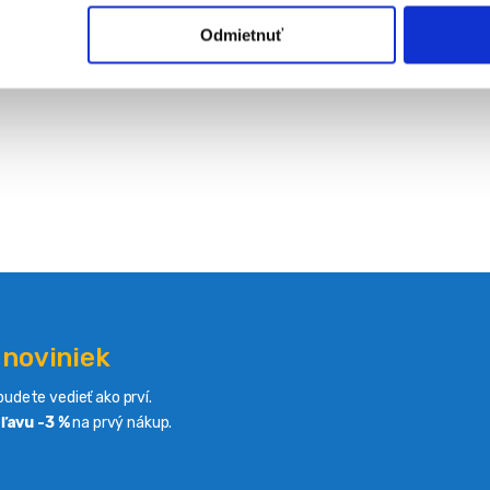
Odmietnuť
 noviniek
udete vedieť ako prví.
ľavu -3 %
na prvý nákup.