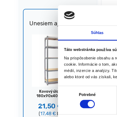
3,15
(
2,56
€
★
★
Unesiem aj 🐎
Zľava
51%
Súhlas
Zobrazený
Táto webstránka používa sú
Na prispôsobenie obsahu a r
cookie. Informácie o tom, ak
médií, inzercie a analýzy. Tí
alebo ktoré od vás získali, ke
V
Kovový úložný regál,
Potrebné
ý
180x90x40 cm, 875 kg,
strieborný
b
21,50
€
44,00
€
e
(
17,48
€
bez DPH)
r