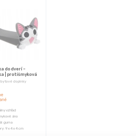
a do dverí –
a | protišmyková
 bytové doplnky
ne
ané
álny vzhľad
mykové: áno
ál: guma
y: 9 x 4 x 4 cm
sť: 0,3 kg