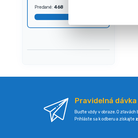
s
Predané:
468
Dostupné:
32
ú
h
l
a
s
u
Pravidelná dávka
Buďte vždy v obraze. O zľavách b
Prihláste sa k odberu a získajte
z