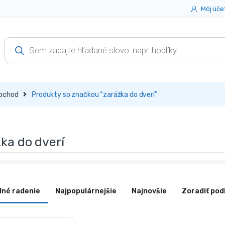
Môj úče
Products
search
bchod
Produkty so značkou “zarážka do dverí”
ka do dverí
dné radenie
Najpopulárnejšie
Najnovšie
Zoradiť pod