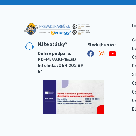
I
Č
Máte otázky?
D
Online podpora:
O
PO-PI: 9:00-15:30
Infolinka: 054 202 89
R
51
S
O
O
O
B