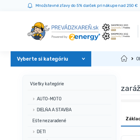
Prejsť
Prejsť
Množstevné zľavy do 5% darček pri nákupe nad 250 €
na
na
navigáciu
obsah
Domov
O
Všetky kategórie
zaráž
AUTO-MOTO
DIELŇA A STAVBA
Zákla
Ešte nezaradené
DETI