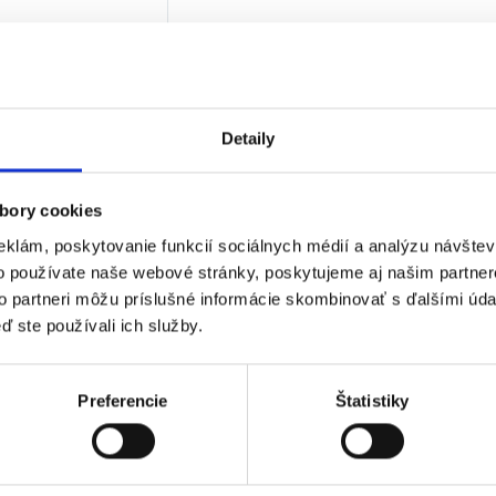
€
bez DPH)
★
★
★
Detaily
 jediný výsledok
bory cookies
eklám, poskytovanie funkcií sociálnych médií a analýzu návšte
o používate naše webové stránky, poskytujeme aj našim partner
to partneri môžu príslušné informácie skombinovať s ďalšími údaj
ď ste používali ich služby.
Preferencie
Štatistiky