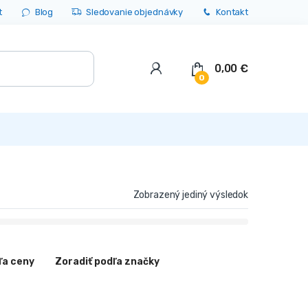
t
Blog
Sledovanie objednávky
Kontakt
0,00
€
0
Zobrazený jediný výsledok
ľa ceny
Zoradiť podľa značky