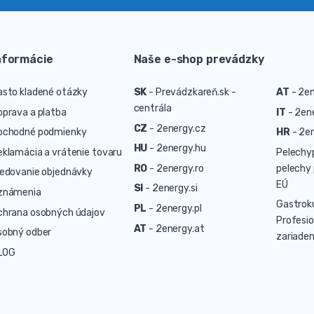
nformácie
Naše e-shop prevádzky
asto kladené otázky
SK
-
Prevádzkareň.sk -
AT
-
2en
centrála
oprava a platba
IT
-
2ene
CZ
-
2energy.cz
bchodné podmienky
HR
-
2en
HU
-
2energy.hu
eklamácia a vrátenie tovaru
Pelechy
RO
-
2energy.ro
pelechy 
ledovanie objednávky
EÚ
SI
-
2energy.si
známenia
Gastrok
PL
-
2energy.pl
chrana osobných údajov
Profesio
AT
-
2energy.at
sobný odber
zariaden
LOG