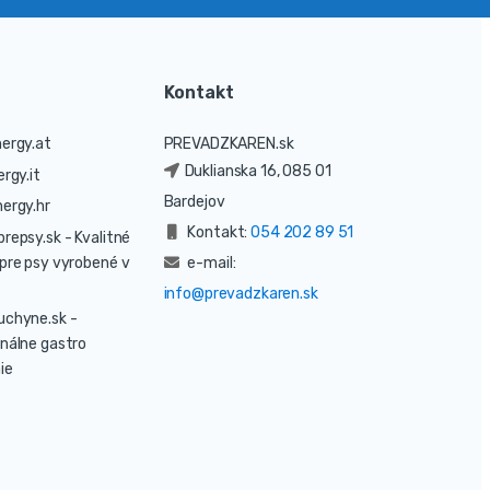
Kontakt
ergy.at
PREVADZKAREN.sk
Duklianska 16, 085 01
rgy.it
Bardejov
ergy.hr
Kontakt:
054 202 89 51
prepsy.sk
- Kvalitné
pre psy vyrobené v
e-mail:
info@prevadzkaren.sk
uchyne.sk
-
nálne gastro
ie