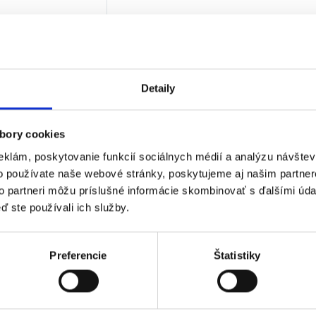
€
bez DPH)
★
★
★
Detaily
 jediný výsledok
bory cookies
eklám, poskytovanie funkcií sociálnych médií a analýzu návšte
o používate naše webové stránky, poskytujeme aj našim partner
to partneri môžu príslušné informácie skombinovať s ďalšími údaj
ď ste používali ich služby.
Preferencie
Štatistiky