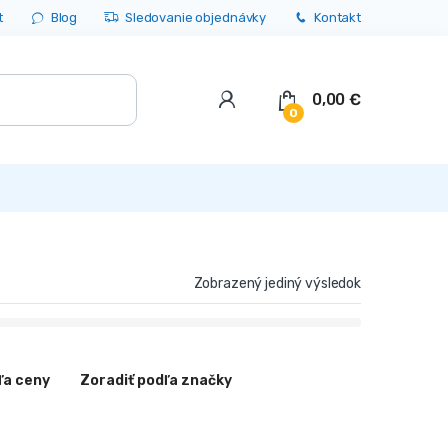
t
Blog
Sledovanie objednávky
Kontakt
0,00
€
0
Zobrazený jediný výsledok
ľa ceny
Zoradiť podľa značky