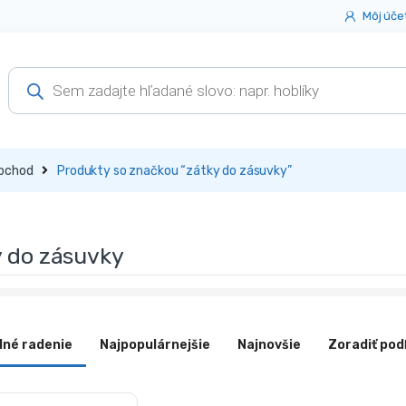
Môj úče
Products
search
bchod
Produkty so značkou “zátky do zásuvky”
y do zásuvky
dné radenie
Najpopulárnejšie
Najnovšie
Zoradiť pod