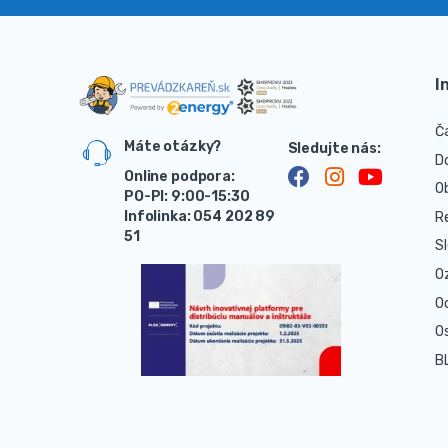
I
Č
Máte otázky?
D
Online podpora:
O
PO-PI: 9:00-15:30
Infolinka: 054 202 89
R
51
S
O
O
O
B