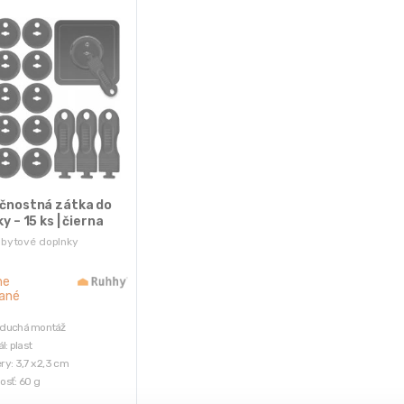
čnostná zátka do
y – 15 ks | čierna
 bytové doplnky
ne
ané
duchá montáž
l: plast
y: 3,7 x 2,3 cm
sť: 60 g