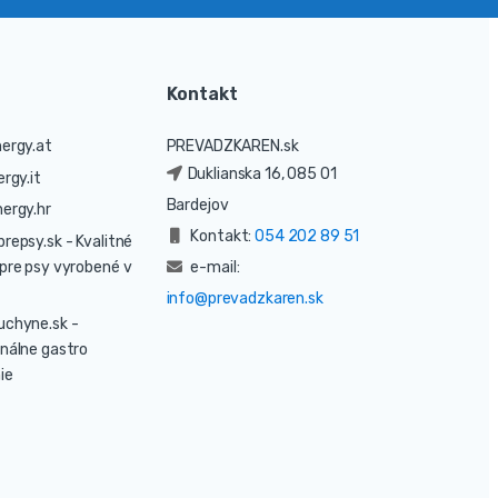
Kontakt
ergy.at
PREVADZKAREN.sk
Duklianska 16, 085 01
rgy.it
Bardejov
ergy.hr
Kontakt:
054 202 89 51
prepsy.sk
- Kvalitné
pre psy vyrobené v
e-mail:
info@prevadzkaren.sk
uchyne.sk
-
nálne gastro
ie