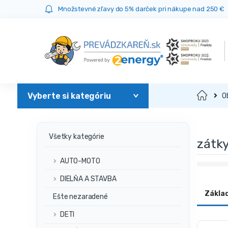
Prejsť
Prejsť
Množstevné zľavy do 5% darček pri nákupe nad 250 €
na
na
navigáciu
obsah
Domov
O
Všetky kategórie
zátk
AUTO-MOTO
DIELŇA A STAVBA
Zákla
Ešte nezaradené
DETI