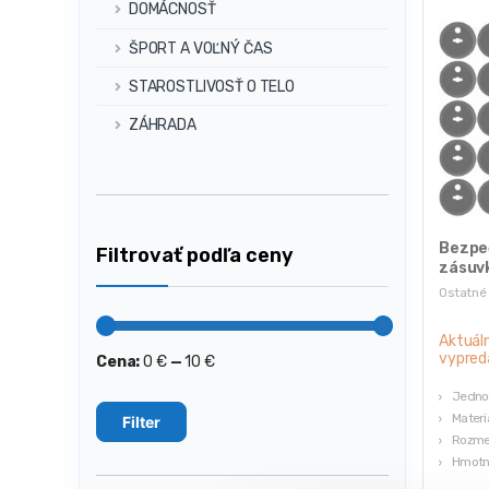
DOMÁCNOSŤ
ŠPORT A VOĽNÝ ČAS
STAROSTLIVOSŤ O TELO
ZÁHRADA
Bezpe
Filtrovať podľa ceny
zásuvk
Ostatné
Aktuál
vypred
Cena:
0 €
—
10 €
Minimálna
Maximálna
cena
cena
Jedno
Materiá
Filter
Rozmer
Hmotno