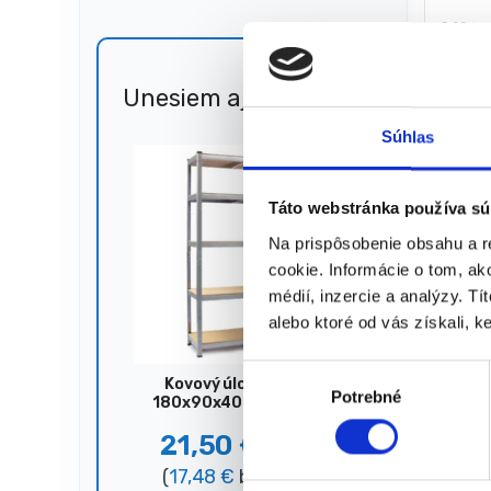
8,09
€
5,36
(
4,35
€
★
★
Unesiem aj 🐎
Zľava
51%
Súhlas
Zobrazený
Táto webstránka používa sú
Na prispôsobenie obsahu a r
cookie. Informácie o tom, ak
médií, inzercie a analýzy. Tí
alebo ktoré od vás získali, ke
V
Kovový úložný regál,
Potrebné
ý
180x90x40 cm, 875 kg,
strieborný
b
21,50
€
44,00
€
e
(
17,48
€
bez DPH)
r