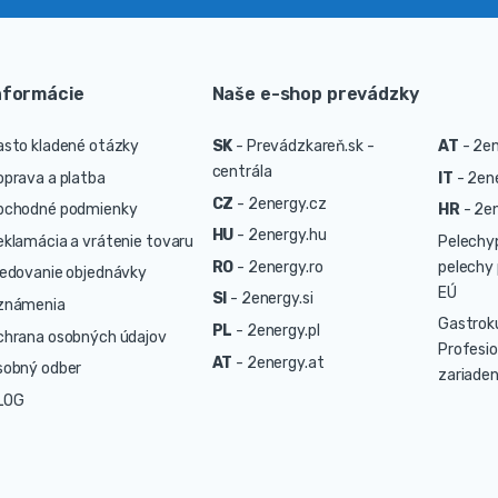
nformácie
Naše e-shop prevádzky
asto kladené otázky
SK
-
Prevádzkareň.sk -
AT
-
2en
centrála
oprava a platba
IT
-
2ene
CZ
-
2energy.cz
bchodné podmienky
HR
-
2en
HU
-
2energy.hu
eklamácia a vrátenie tovaru
Pelechy
RO
-
2energy.ro
pelechy 
ledovanie objednávky
EÚ
SI
-
2energy.si
známenia
Gastrok
PL
-
2energy.pl
chrana osobných údajov
Profesio
AT
-
2energy.at
sobný odber
zariaden
LOG