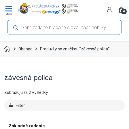
Prejsť
Prejsť
na
na
0
navigáciu
obsah
Products
search
Domov
Obchod
Produkty so značkou “závesná polica”
závesná polica
Zobrazujú sa 2 výsledky
Filter
Základné radenie