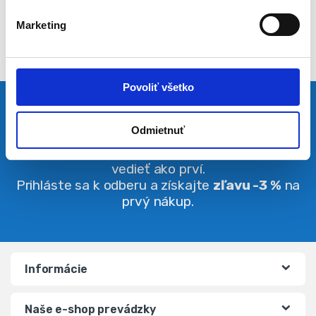
l
Marketing
a
s
u
Povoliť všetko
Pravidelná dávka noviniek
Odmietnuť
Buďte vždy v obraze. O zľavách budete
vedieť ako prví.
Prihláste sa k odberu a získajte
zľavu -3 %
na
prvý nákup.
Informácie
Naše e-shop prevádzky