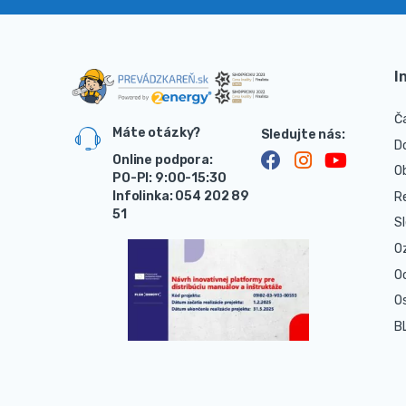
I
Č
Máte otázky?
D
Online podpora:
O
PO-PI: 9:00-15:30
Infolinka: 054 202 89
R
51
S
O
O
O
B