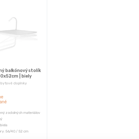
ý balkónový stolík
0x52cm | biely
 bytové doplnky
ne
ané
ný z odolných materiálov
ný
biela
ry: 56/40 / 52 cm