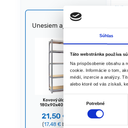
30,45
€
24,1
(
19,63
★
★
Unesiem aj 🐎
Zľava
51%
Súhlas
Zobrazený
Táto webstránka používa sú
Na prispôsobenie obsahu a r
cookie. Informácie o tom, ak
médií, inzercie a analýzy. Tí
alebo ktoré od vás získali, ke
V
Kovový úložný regál,
Potrebné
ý
180x90x40 cm, 875 kg,
strieborný
b
21,50
€
44,00
€
e
(
17,48
€
bez DPH)
r