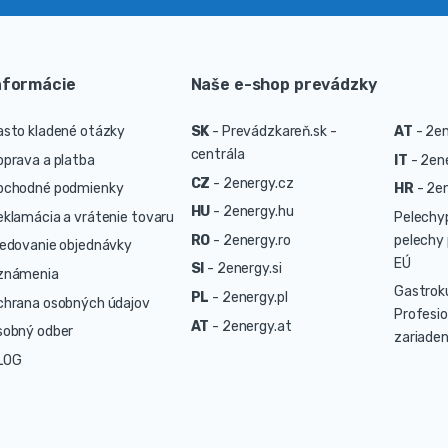
nformácie
Naše e-shop prevádzky
asto kladené otázky
SK
-
Prevádzkareň.sk -
AT
-
2en
centrála
oprava a platba
IT
-
2ene
CZ
-
2energy.cz
bchodné podmienky
HR
-
2en
HU
-
2energy.hu
eklamácia a vrátenie tovaru
Pelechy
RO
-
2energy.ro
pelechy 
ledovanie objednávky
EÚ
SI
-
2energy.si
známenia
Gastrok
PL
-
2energy.pl
chrana osobných údajov
Profesio
AT
-
2energy.at
sobný odber
zariaden
LOG