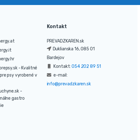
Kontakt
ergy.at
PREVADZKAREN.sk
Duklianska 16, 085 01
rgy.it
Bardejov
ergy.hr
Kontakt:
054 202 89 51
prepsy.sk
- Kvalitné
pre psy vyrobené v
e-mail:
info@prevadzkaren.sk
uchyne.sk
-
nálne gastro
ie