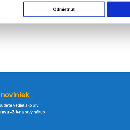
Odmietnuť
 noviniek
udete vedieť ako prví.
ľavu -3 %
na prvý nákup.