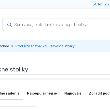
Môj úče
Products
search
bchod
Produkty so značkou “zavesne stoliky”
ne stoliky
dné radenie
Najpopulárnejšie
Najnovšie
Zoradiť pod