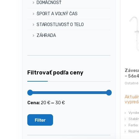
DOMÁCNOSŤ
ŠPORT A VOĽNÝ ČAS
STAROSTLIVOSŤ O TELO
ZÁHRADA
Závesn
Filtrovať podľa ceny
– 56x4
Ostatné
Aktuál
vypred
Cena:
20 €
—
30 €
Minimálna
Maximálna
cena
cena
Vyrobe
Stabil
Filter
Farba: 
Rozme