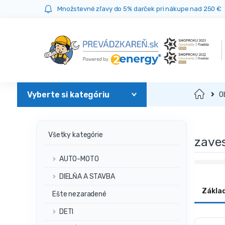
Prejsť
Prejsť
Množstevné zľavy do 5% darček pri nákupe nad 250 €
na
na
navigáciu
obsah
Domov
O
Všetky kategórie
zaves
AUTO-MOTO
DIELŇA A STAVBA
Zákla
Ešte nezaradené
DETI