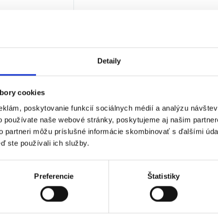
5
€
€
bez DPH)
★
★
★
Detaily
 jediný výsledok
bory cookies
eklám, poskytovanie funkcií sociálnych médií a analýzu návšte
o používate naše webové stránky, poskytujeme aj našim partner
to partneri môžu príslušné informácie skombinovať s ďalšími údaj
ď ste používali ich služby.
Preferencie
Štatistiky