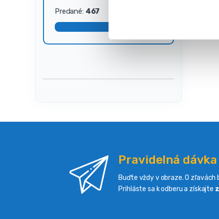
s
Predané:
467
Dostupné:
33
ú
h
l
a
s
u
Pravidelná dávka
Buďte vždy v obraze. O zľavách b
Prihláste sa k odberu a získajte
z