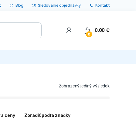
t
Blog
Sledovanie objednávky
Kontakt
0,00
€
0
Zobrazený jediný výsledok
ľa ceny
Zoradiť podľa značky