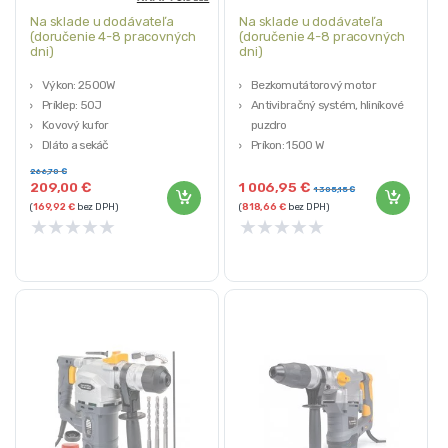
Na sklade u dodávateľa
Na sklade u dodávateľa
(doručenie 4-8 pracovných
(doručenie 4-8 pracovných
dni)
dni)
Výkon: 2500W
Bezkomutátorový motor
Príklep: 50J
Antivibračný systém, hliníkové
Kovový kufor
puzdro
Dláto a sekáč
Príkon: 1500 W
Hmotnosť: 16kg
Napájacie napätie: 230V
266,70
€
Nárazová energia: 20J
209,00
€
1 006,95
€
1 305,15
€
(
169,92
€
bez DPH)
(
818,66
€
bez DPH)
★
★
★
★
★
★
★
★
★
★