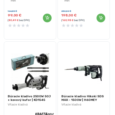
min
min
Frekvencia zdvihov: 3300 / min
Frekvencia zdvihov: 3000 / min.
Energia nárazu: 15 J
Energia nárazu: 50 J
164,85
€
250,00
€
99,00
€
198,00
€
(
80,49
€
bez DPH)
(
160,98
€
bez DPH)
★
★
★
★
★
★
★
★
★
★
Búracie kladivo 2500W 50J
Búracie kladivo Hikoki SDS
+ kovový kufor | KD1545
MAX – 1500W | H60MEY
Vŕtacie kladivá
Vŕtacie kladivá