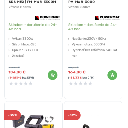
SDS-HEX | PM-MWB-3300M
PM-MWB-3000
Vŕtacie kladivá
Vŕtacie kladivá
Skladom - doručenie do 24-
Skladom - doručenie do 24-
48 hod .
48 hod
Výkon: 3300W
Napájanie: 230V / 50Hz
Sila príklepu: 65J
Výkon motora: 3000 W
Upnutie: SDS-HEX
Rýchlosť bez zaťaženia: 1400 ot /
2x sekáč
min
Kufor s kolieskami
Frekvencia zdvihov: 3000 / min.
Energia nárazu: 45 J
330,00
€
215,00
€
184,00
€
164,00
€
(
149,59
€
bez DPH)
(
133,33
€
bez DPH)
★
★
★
★
★
★
★
★
★
★
-
35%
-
32%