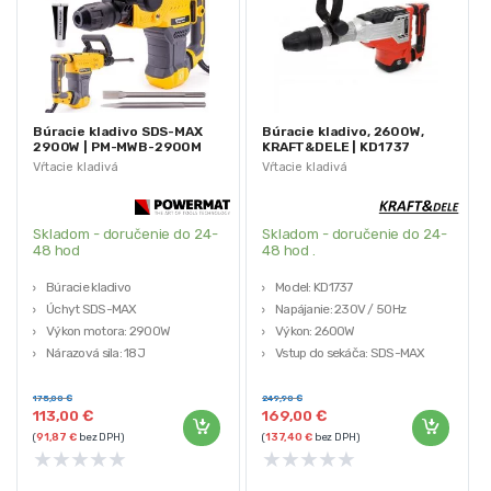
Búracie kladivo SDS-MAX
Búracie kladivo, 2600W,
2900W | PM-MWB-2900M
KRAFT&DELE | KD1737
Vŕtacie kladivá
Vŕtacie kladivá
Skladom - doručenie do 24-
Skladom - doručenie do 24-
48 hod
48 hod .
Búracie kladivo
Model: KD1737
Úchyt SDS-MAX
Napájanie: 230V / 50Hz
Výkon motora: 2900W
Výkon: 2600W
Nárazová sila: 18J
Vstup do sekáča: SDS-MAX
Údery za minútu: 3 900 / min
Energia nárazu: 48 joulov
175,00
€
249,90
€
113,00
€
169,00
€
(
91,87
€
bez DPH)
(
137,40
€
bez DPH)
★
★
★
★
★
★
★
★
★
★