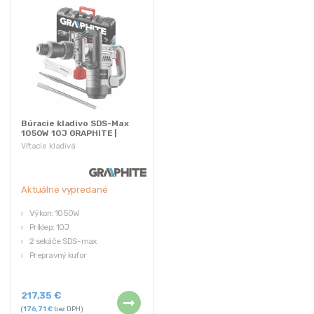
Búracie kladivo SDS-Max
1050W 10J GRAPHITE |
58G875
Vŕtacie kladivá
Aktuálne vypredané
Výkon: 1050W
Príklep: 10J
2 sekáče SDS-max
Prepravný kufor
Záruka 3 roky
217,35
€
(
176,71
€
bez DPH)