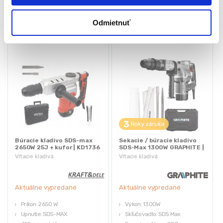
★
★
★
★
★
★
★
★
★
★
Odmietnuť
Búracie kladivo SDS-max
Sekacie / búracie kladivo
2650W 25J + kufor | KD1736
SDS-Max 1300W GRAPHITE |
58G877
Vŕtacie kladivá
Vŕtacie kladivá
Aktuálne vypredané
Aktuálne vypredané
Príkon: 2650 W
Výkon: 1300W
Upnutie: SDS-MAX
Skľučovadlo:
SDS Max