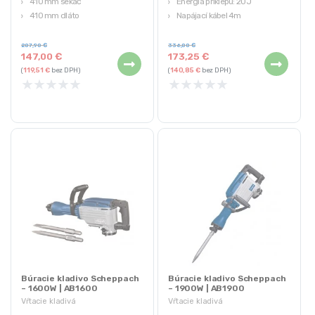
410 mm sekáč
Energia príklepu: 20J
410 mm dláto
Napájací kábel 4m
Prepravný kufor
Záruka 3 roky
207,90
€
336,00
€
147,00
€
173,25
€
(
119,51
€
bez DPH)
(
140,85
€
bez DPH)
★
★
★
★
★
★
★
★
★
★
Búracie kladivo Scheppach
Búracie kladivo Scheppach
– 1600W | AB1600
– 1900W | AB1900
Vŕtacie kladivá
Vŕtacie kladivá