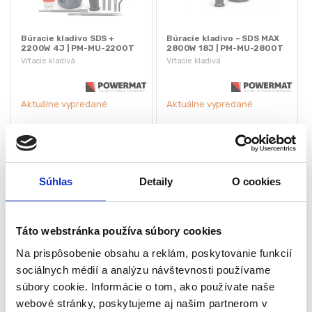
Búracie kladivo SDS +
Búracie kladivo – SDS MAX
2200W 4J | PM-MU-2200T
2800W 18J | PM-MU-2800T
Vŕtacie kladivá
Vŕtacie kladivá
Aktuálne vypredané
Aktuálne vypredané
Búracie kladivo
Napätie: 230 V / 50 Hz
Vŕtanie, zbíjanie a príklepové
Príkon: 2800 W
vŕtanie
Nárazová sila: 18J
Príkon: 2200 W
Údery za minútu: 1300 – 4200
Súhlas
Detaily
O cookies
Nárazová sila: 4J
Antivibračný systém AVH
Údery za minútu: 4000 / min
87,15
€
216,30
€
63,53
€
176,40
€
(
51,65
€
bez DPH)
(
143,41
€
bez DPH)
Táto webstránka používa súbory cookies
★
★
★
★
★
★
★
★
★
★
Na prispôsobenie obsahu a reklám, poskytovanie funkcií
sociálnych médií a analýzu návštevnosti používame
súbory cookie. Informácie o tom, ako používate naše
webové stránky, poskytujeme aj našim partnerom v