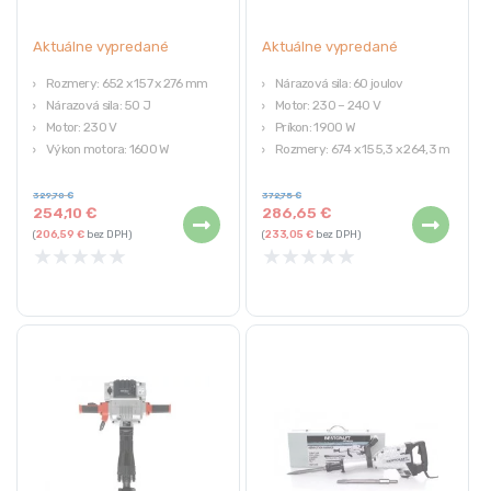
Aktuálne vypredané
Aktuálne vypredané
Rozmery: 652 x 157 x 276 mm
Nárazová sila: 60 joulov
Nárazová sila: 50 J
Motor: 230 – 240 V
Motor: 230 V
Príkon: 1900 W
Výkon motora: 1600 W
Rozmery: 674 x 155,3 x 264,3 mm
Hmotnosť: 20 kg
V kufri s kolieskami
329,70
€
372,75
€
254,10
€
286,65
€
(
206,59
€
bez DPH)
(
233,05
€
bez DPH)
★
★
★
★
★
★
★
★
★
★