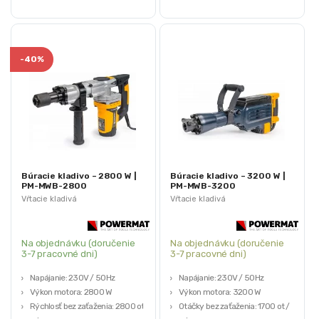
-
40%
Búracie kladivo – 2800 W |
Búracie kladivo – 3200 W |
PM-MWB-2800
PM-MWB-3200
Vŕtacie kladivá
Vŕtacie kladivá
Na objednávku (doručenie
Na objednávku (doručenie
3-7 pracovné dni)
3-7 pracovné dni)
Napájanie: 230V / 50Hz
Napájanie: 230V / 50Hz
Výkon motora: 2800 W
Výkon motora: 3200 W
Rýchlosť bez zaťaženia: 2800 ot /
Otáčky bez zaťaženia: 1700 ot /