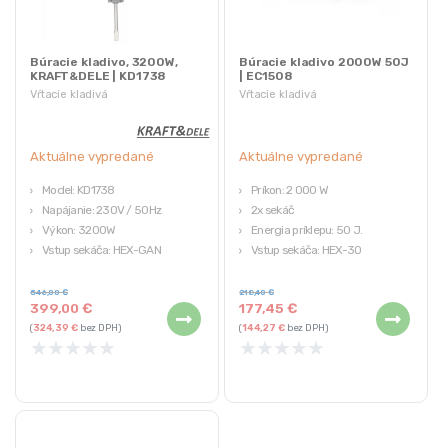
Búracie kladivo, 3200W,
Búracie kladivo 2000W 50J
KRAFT&DELE | KD1738
| EC1508
Vŕtacie kladivá
Vŕtacie kladivá
Aktuálne vypredané
Aktuálne vypredané
Model: KD1738
Príkon: 2 000 W
Napájanie: 230V / 50Hz
2x sekáč
Výkon: 3200W
Energia príklepu: 50 J.
Vstup sekáča: HEX-GAN
Vstup sekáča: HEX-30
Energia nárazu: 55 joulov
Hmotnosť: 16 kg
546,00
€
218,40
€
399,00
€
177,45
€
(
324,39
€
bez DPH)
(
144,27
€
bez DPH)
★
★
★
★
★
★
★
★
★
★