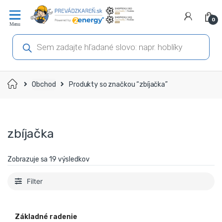
Prejsť
Prejsť
na
na
0
navigáciu
obsah
Products
search
Domov
Obchod
Produkty so značkou “zbíjačka”
zbíjačka
Zobrazuje sa 19 výsledkov
Filter
Základné radenie