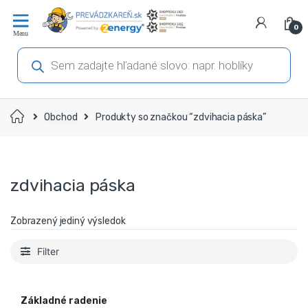
Prejsť
Prejsť
na
na
0
navigáciu
obsah
Products
search
Domov
Obchod
Produkty so značkou “zdvihacia páska”
zdvihacia páska
Zobrazený jediný výsledok
Filter
Základné radenie