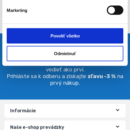
l
Marketing
a
s
u
Povoliť všetko
Pravidelná dávka noviniek
Odmietnuť
Buďte vždy v obraze. O zľavách budete
vedieť ako prví.
Prihláste sa k odberu a získajte
zľavu -3 %
na
prvý nákup.
Informácie
Naše e-shop prevádzky