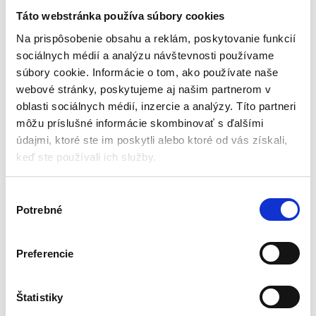
poprsia + čipkované
nálepky
Táto webstránka používa súbory cookies
Bandáže
Na prispôsobenie obsahu a reklám, poskytovanie funkcií
sociálnych médií a analýzu návštevnosti používame
Na objednávku (doručenie
súbory cookie. Informácie o tom, ako používate naše
5-12 pracovné dni)
webové stránky, poskytujeme aj našim partnerom v
Je odolná, pevná a vodeodolná
oblasti sociálnych médií, inzercie a analýzy. Títo partneri
Materiál: nylon a spandex
môžu príslušné informácie skombinovať s ďalšími
Čipkované nálepky
Rozmery: 50 x 5 cm
údajmi, ktoré ste im poskytli alebo ktoré od vás získali,
keď ste používali ich služby.
4,00
€
10,00
€
(
3,25
€
bez DPH)
V
★
★
★
★
★
Potrebné
ý
b
e
Preferencie
r
s
Zobrazený jediný výsledok
ú
Štatistiky
h