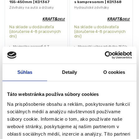
155-450mm | KD1367
s kompresorom | KD1368
Zdviháky na autá a držiaky
Hydraulické zdviháky
Na sklade u dodávateľa
Na sklade u dodávateľa
(doručenie 4-8 pracovných
(doručenie 4-8 pracovných
dni)
dni)
Maximálna nosnosť: 5 T
Menovitý výkon zdviháka: 150 W
Rozsah zdvihu: 6,1–17,7 palca /
Prevádzkové napätie: DC 12 V
155–450 mm
Prúd: 13 A
Menovitý výkon: 150 W
Nosnosť: do 5 ton
Napájací kábel: 13 stôp / 4 m
Rozsah zdvihu: 15,5 – 45 cm
Súhlas
Detaily
O cookies
153,00
€
194,00
€
Napätie: DC 12 V alebo akumulátor
103,00
€
130,00
€
vozidla
(
83,74
€
bez DPH)
(
105,69
€
bez DPH)
★
★
★
★
★
★
★
★
★
★
Táto webstránka používa súbory cookies
Na prispôsobenie obsahu a reklám, poskytovanie funkcií
sociálnych médií a analýzu návštevnosti používame
súbory cookie. Informácie o tom, ako používate naše
webové stránky, poskytujeme aj našim partnerom v
oblasti sociálnych médií, inzercie a analýzy. Títo partneri