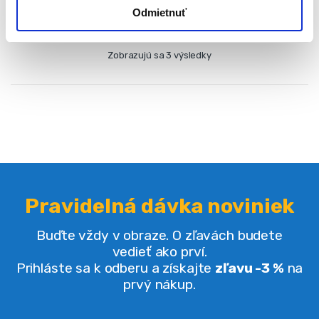
Odmietnuť
Zobrazujú sa 3 výsledky
Pravidelná dávka noviniek
Buďte vždy v obraze. O zľavách budete
vedieť ako prví.
Prihláste sa k odberu a získajte
zľavu -3 %
na
prvý nákup.