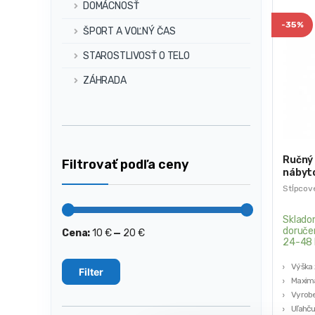
DOMÁCNOSŤ
-
35%
ŠPORT A VOĽNÝ ČAS
STAROSTLIVOSŤ O TELO
ZÁHRADA
Ručný 
Filtrovať podľa ceny
nábyt
Stĺpcov
Sklado
doruče
Cena:
10 €
—
20 €
Minimálna
Maximálna
24-48 
cena
cena
Výška 
Filter
Maximá
Vyrobe
Uľahču