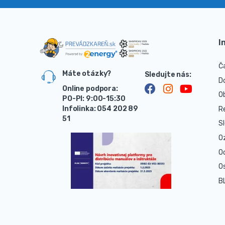
I
Č
Máte otázky?
D
Online podpora:
O
PO-PI: 9:00-15:30
Infolinka: 054 202 89
R
51
S
O
O
O
B