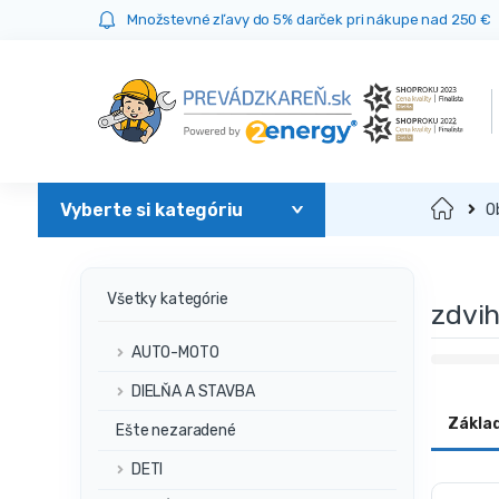
Prejsť
Prejsť
Množstevné zľavy do 5% darček pri nákupe nad 250 €
na
na
navigáciu
obsah
Domov
O
Všetky kategórie
zdvi
AUTO-MOTO
DIELŇA A STAVBA
Zákla
Ešte nezaradené
DETI