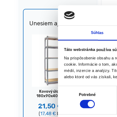
23,10
€
15,0
(
12,20
Unesiem aj 🐎
Zľava
51%
★
★
Súhlas
Táto webstránka používa sú
Na prispôsobenie obsahu a r
cookie. Informácie o tom, ak
Zobrazujú
médií, inzercie a analýzy. Tí
alebo ktoré od vás získali, ke
V
Kovový úložný regál,
Potrebné
ý
180x90x40 cm, 875 kg,
strieborný
b
21,50
€
44,00
€
e
(
17,48
€
bez DPH)
r