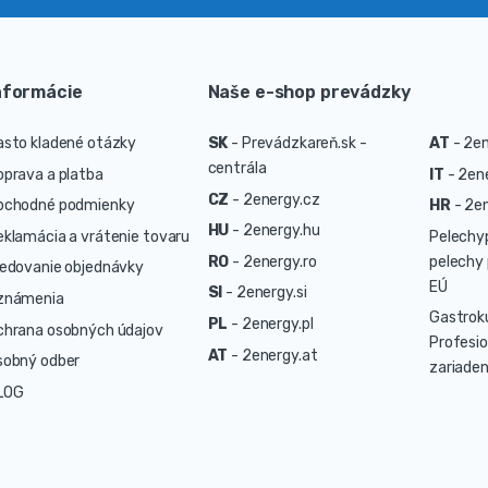
nformácie
Naše e-shop prevádzky
asto kladené otázky
SK
-
Prevádzkareň.sk -
AT
-
2en
centrála
oprava a platba
IT
-
2ene
CZ
-
2energy.cz
bchodné podmienky
HR
-
2en
HU
-
2energy.hu
eklamácia a vrátenie tovaru
Pelechy
RO
-
2energy.ro
pelechy 
ledovanie objednávky
EÚ
SI
-
2energy.si
známenia
Gastrok
PL
-
2energy.pl
chrana osobných údajov
Profesio
AT
-
2energy.at
sobný odber
zariaden
LOG