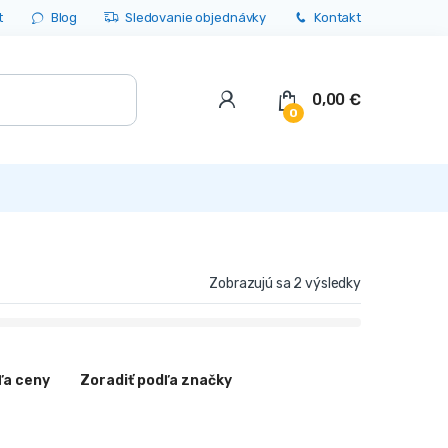
t
Blog
Sledovanie objednávky
Kontakt
0,00
€
0
Zobrazujú sa 2 výsledky
ľa ceny
Zoradiť podľa značky