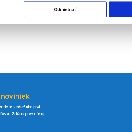
Odmietnuť
 noviniek
udete vedieť ako prví.
ľavu -3 %
na prvý nákup.