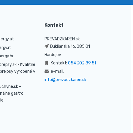
Kontakt
ergy.at
PREVADZKAREN.sk
Duklianska 16, 085 01
rgy.it
Bardejov
ergy.hr
Kontakt:
054 202 89 51
prepsy.sk
- Kvalitné
pre psy vyrobené v
e-mail:
info@prevadzkaren.sk
uchyne.sk
-
nálne gastro
ie