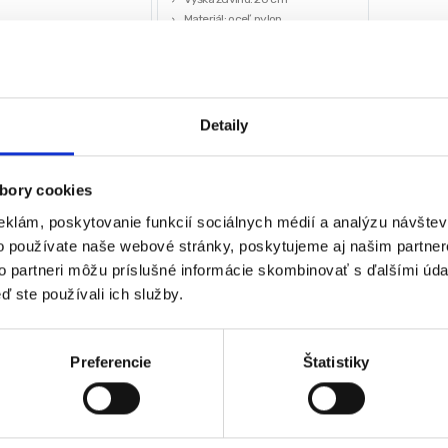
Materiál: oceľ, nylon
Hmotnosť: cca 0,93 kg
0
€
Značka: Kraft&Dele
€
bez DPH)
14,00
€
★
★
★
11,00
€
Detaily
(
8,94
€
bez DPH)
★
★
★
★
★
bory cookies
eklám, poskytovanie funkcií sociálnych médií a analýzu návšte
o používate naše webové stránky, poskytujeme aj našim partner
 sa 2 výsledky
to partneri môžu príslušné informácie skombinovať s ďalšími údaj
ď ste používali ich služby.
Preferencie
Štatistiky