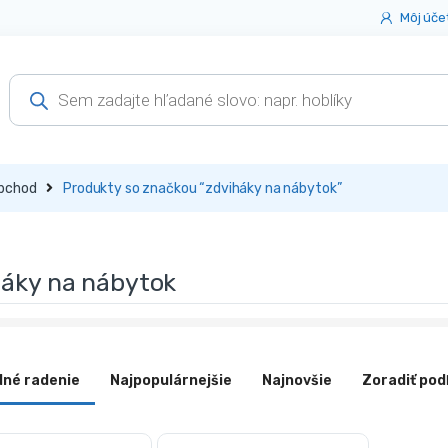
Môj úče
Products
search
bchod
Produkty so značkou “zdviháky na nábytok”
háky na nábytok
dné radenie
Najpopulárnejšie
Najnovšie
Zoradiť pod