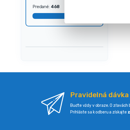
s
Predané:
468
Dostupné:
32
ú
h
l
a
s
u
Pravidelná dávka
Buďte vždy v obraze. O zľavách b
Prihláste sa k odberu a získajte
z