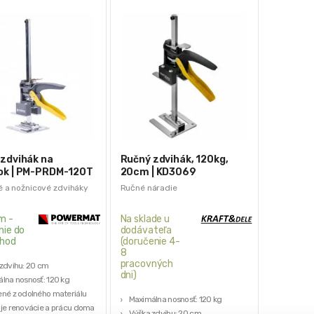
zdvihák na
Ručný zdvihák, 120kg,
ok | PM-PRDM-120T
20cm | KD3069
é a nožnicové zdviháky
Ručné náradie
m -
Na sklade u
nie do
dodávateľa
hod
(doručenie 4-
8
pracovných
zdvihu: 20 cm
dni)
lna nosnosť: 120 kg
né z odolného materiálu
Maximálna nosnosť: 120 kg
je renovácie a prácu doma
Výška zdvihu: 20 cm