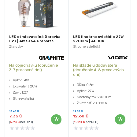
LED stmievateľná žiarovka
LED lineárne svietidlo 27W
E27 | 4W ST64 Graphite
2700lm | 4000K
Žiarovky
Stropné svietidlá
Na objednávku (doručenie
Na sklade u dodávateľa
3-7 pracovné dni)
(doručenie 4-8 pracovných
dni)
Výkon: 4W
Dĺžka: 0,6m
Ekvivalent: 28W
Výkon: 27W
Závit: E27
Svetelný tok: 2700 Lm
Stmievateľná
Životnosť: 20 000 h
Svetelný tok: 100 Lm
Materiál puzdra: hliník
13,65
€
19,95
€
7,35
€
12,60
€
(
5,98
€
bez DPH)
(
10,24
€
bez DPH)
★
★
★
★
★
★
★
★
★
★