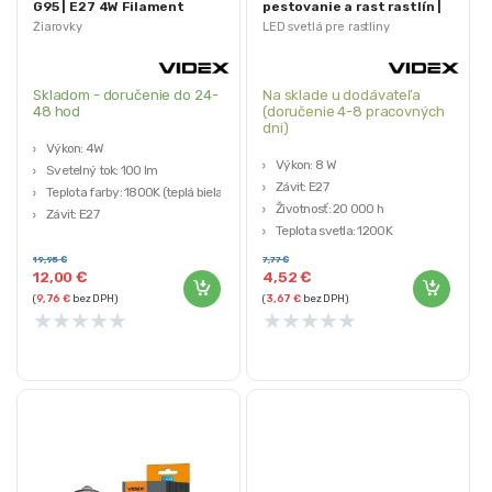
G95 | E27 4W Filament
pestovanie a rast rastlín |
8W E27 A60
Žiarovky
LED svetlá pre rastliny
Skladom - doručenie do 24-
Na sklade u dodávateľa
48 hod
(doručenie 4-8 pracovných
dni)
Výkon: 4W
Výkon: 8 W
Svetelný tok: 100 lm
Závit: E27
Teplota farby: 1800K (teplá biela)
Životnosť: 20 000 h
Závit: E27
Teplota svetla: 1200K
Pracovná doba: 20 000 h
Ochrana: IP20
19,95
€
7,77
€
12,00
€
4,52
€
(
9,76
€
bez DPH)
(
3,67
€
bez DPH)
★
★
★
★
★
★
★
★
★
★