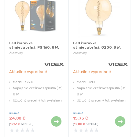
Led žiarovka,
Led žiarovka,
stmievateľná, PS 160, 8 W,
stmievateľná, G200, 8 W,
VIDEX | PS160FASD-08271
VIDEX | G200FASD-08271
Žiarovky
Žiarovky
Aktuálne vypredané
Aktuálne vypredané
Model: PS160
Model: G200
Napájanie v režime zapnutia (Po):
Napájanie v režime zapnutia (Po):
8 W
8 W
Užitočný svetelný tok svetelného
Užitočný svetelný tok svetelného
zdroja (Φpoužitie): 500 Lm
zdroja (Φpoužitie): 500 lm
Korelovaná farebná teplota:
Korelovaná farebná teplota:
39,90
€
39,90
€
24,00
€
15,75
€
1800K (teplá biela)
1800K (teplá biela)
(
19,51
€
bez DPH)
(
12,80
€
bez DPH)
Základňa: E27
Základňa: E27
★
★
★
★
★
★
★
★
★
★