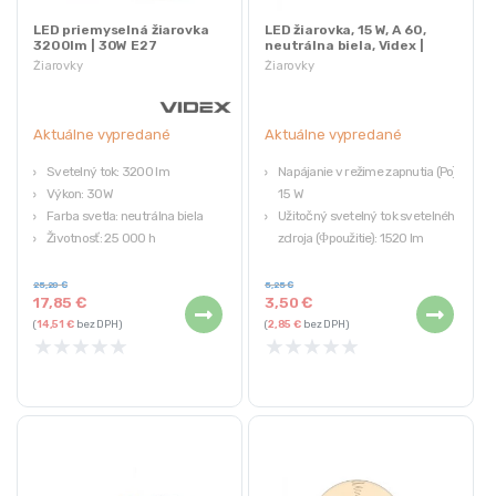
LED priemyselná žiarovka
LED žiarovka, 15 W, A 60,
3200lm | 30W E27
neutrálna biela, Videx |
A65e-15274
Žiarovky
Žiarovky
Aktuálne vypredané
Aktuálne vypredané
Svetelný tok: 3200 lm
Napájanie v režime zapnutia (Po):
Výkon: 30W
15 W
Farba svetla: neutrálna biela
Užitočný svetelný tok svetelného
Životnosť: 25 000 h
zdroja (Φpoužitie): 1520 lm
Závit: E27
Korelovaná farebná teplota:
4000K (neutrálna biela)
25,20
€
5,25
€
17,85
€
3,50
€
Základňa: E27
(
14,51
€
bez DPH)
(
2,85
€
bez DPH)
Ekvivalencia: 100 W
★
★
★
★
★
★
★
★
★
★