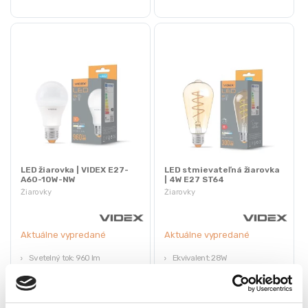
LED žiarovka | VIDEX E27-
LED stmievateľná žiarovka
A60-10W-NW
| 4W E27 ST64
Žiarovky
Žiarovky
Aktuálne vypredané
Aktuálne vypredané
Svetelný tok: 960 lm
Ekvivalent: 28W
Výkon: 10W
Svetelný tok: 300 Lm
Závit: E27
Závit: E27
Životnosť: 20000h
Životnosť: 20 000 h