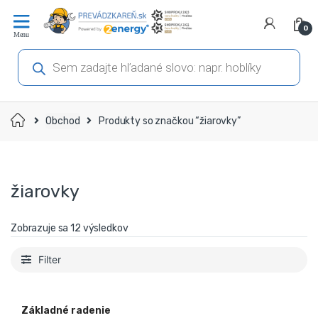
Prejsť
Prejsť
na
na
0
navigáciu
obsah
Products
search
Domov
Obchod
Produkty so značkou “žiarovky”
žiarovky
Zobrazuje sa 12 výsledkov
Filter
Základné radenie