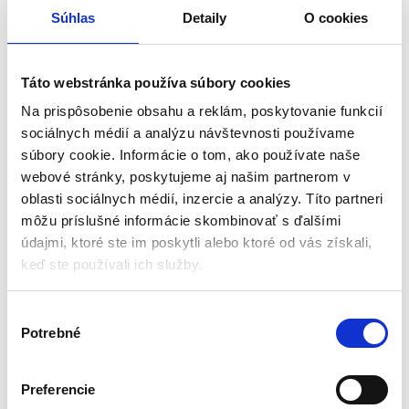
Farba svetla: neutrálna biela
Ochrana: IP20
Súhlas
Detaily
O cookies
5,67
€
3,26
€
10,40
€
(
2,65
€
bez DPH)
(
8,45
€
bez DPH)
★
★
★
★
★
★
★
★
★
★
Táto webstránka používa súbory cookies
Na prispôsobenie obsahu a reklám, poskytovanie funkcií
sociálnych médií a analýzu návštevnosti používame
súbory cookie. Informácie o tom, ako používate naše
webové stránky, poskytujeme aj našim partnerom v
oblasti sociálnych médií, inzercie a analýzy. Títo partneri
môžu príslušné informácie skombinovať s ďalšími
údajmi, ktoré ste im poskytli alebo ktoré od vás získali,
keď ste používali ich služby.
V
LED stmievateľná žiarovka
LED žiarovka, 50 W, A108,
Potrebné
ý
300lm 4W | E27 G95
Videx | A108-50274
b
Žiarovky
Žiarovky
e
Preferencie
r