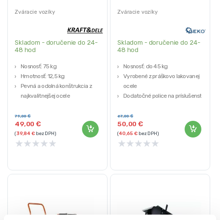
Zváracie vozíky
Zváracie vozíky
Skladom - doručenie do 24-
Skladom - doručenie do 24-
48 hod
48 hod
Nosnosť: 75 kg
Nosnosť: do 45 kg
Hmotnosť: 12,5 kg
Vyrobené z práškovo lakovanej
Pevná a odolná konštrukcia z
ocele
najkvalitnejšej ocele
Dodatočné police na príslušenstvo
Výrobca: Kraft&Dele
Reťaze na plynové fľaše
Dva háky na zavesenie horáka
79,00
€
67,00
€
49,00
€
50,00
€
(
39,84
€
bez DPH)
(
40,65
€
bez DPH)
★
★
★
★
★
★
★
★
★
★