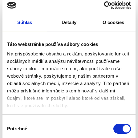
Súhlas
Detaily
O cookies
Univerzálny zvárací vozík,
Zvárací vozík, 4-zásuvkový
70 kg | KD372
| GEKO
Táto webstránka používa súbory cookies
Zváracie vozíky
Zváracie vozíky
Na prispôsobenie obsahu a reklám, poskytovanie funkcií
sociálnych médií a analýzu návštevnosti používame
Na sklade u dodávateľa
Na objednávku (doručenie
súbory cookie. Informácie o tom, ako používate naše
(doručenie 4-8 pracovných
7-25 pracovných dni)
dni)
webové stránky, poskytujeme aj našim partnerom v
Materiál: oceľ s práškovým
oblasti sociálnych médií, inzercie a analýzy. Títo partneri
Maximálna nosnosť 70 kg
nástrekom
môžu príslušné informácie skombinovať s ďalšími
Výška: 110 cm
Rozmery vozíka s kolesami: 70,5 x
údajmi, ktoré ste im poskytli alebo ktoré od vás získali,
Dĺžka: 98 cm
70,5 x 40 cm
Šírka: 45 cm
keď ste používali ich služby.
Horná polica: 45 x 28 cm
Značka: Kraft&Dele
Štyri zásuvky: každá 25,5 x 18 x
94,00
€
150,00
€
65,00
€
99,00
€
5,5 cm
V
(
52,85
€
bez DPH)
(
80,49
€
bez DPH)
Priestor pre plynovú fľašu: 29 x
★
★
★
★
★
★
★
★
★
★
Potrebné
ý
25,5 cm
b