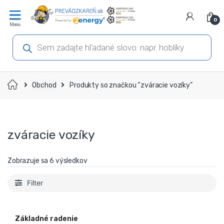
Prejsť
Prejsť
na
na
0
navigáciu
obsah
Products
search
Domov
Obchod
Produkty so značkou “zváracie vozíky”
zváracie vozíky
Zobrazuje sa 6 výsledkov
Filter
Základné radenie