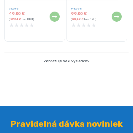
Hmotnosť zariadenia: 8,4 kg
Hmotnosť zariadenia: 18,65 kg
73,00
€
145,00
€
49,00
€
99,00
€
(
39,84
€
bez DPH)
(
80,49
€
bez DPH)
★
★
★
★
★
★
★
★
★
★
Zobrazuje sa 6 výsledkov
Pravidelná dávka noviniek