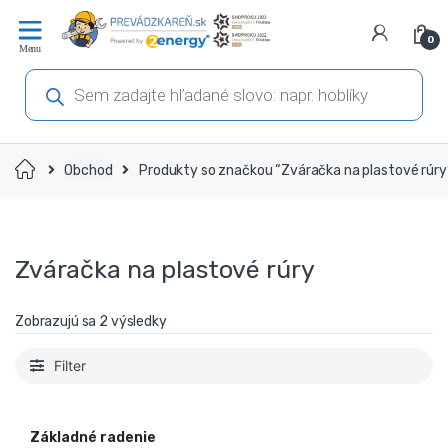
Prejsť
Prejsť
na
na
0
navigáciu
obsah
Products
search
Domov
Obchod
Produkty so značkou “Zváračka na plastové rúry
Zváračka na plastové rúry
Zobrazujú sa 2 výsledky
Filter
Základné radenie