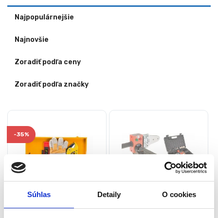
Najpopulárnejšie
Najnovšie
Zoradiť podľa ceny
Zoradiť podľa značky
-
35%
Súhlas
Detaily
O cookies
Zváračka plastových rúr
Zváračka plastových rúr