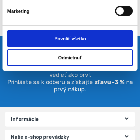
l
Marketing
a
s
u
Povoliť všetko
Pravidelná dávka noviniek
Odmietnuť
Buďte vždy v obraze. O zľavách budete
vedieť ako prví.
Prihláste sa k odberu a získajte
zľavu -3 %
na
prvý nákup.
Informácie
Naše e-shop prevádzky