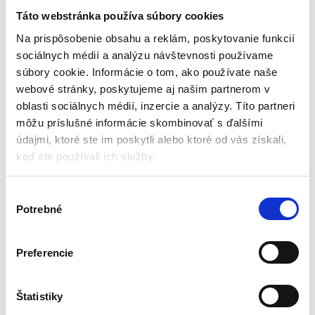
2800W LCD | KD3073
1300W + 3 diely | KD3070
Táto webstránka používa súbory cookies
Zváračky na plastové rúrky
Zváračky na plastové rúrky
Na prispôsobenie obsahu a reklám, poskytovanie funkcií
sociálnych médií a analýzu návštevnosti používame
Skladom - doručenie do 24-
Aktuálne vypredané
súbory cookie. Informácie o tom, ako používate naše
48 hod .
Jednoduchá obsluha a
webové stránky, poskytujeme aj našim partnerom v
Priemer nástavcov (mm): 16, 20,
praktickosť
oblasti sociálnych médií, inzercie a analýzy. Títo partneri
25, 32, 40, 50, 63
Napájanie: 230 V / 50 Hz
môžu príslušné informácie skombinovať s ďalšími
Výstupný výkon: 2 800 W
Príkon: 1300 W
Maximálna teplota zvárania: 320 °
údajmi, ktoré ste im poskytli alebo ktoré od vás získali,
Pracovný rozsah: 20 – 63 mm
C
Regulácia teploty 50 – 300 ° C
keď ste používali ich služby.
24,00
€
Displej: LCD
14,00
€
74,00
€
48,00
€
Hmotnosť: 5 kg
(
11,38
€
bez DPH)
★
★
★
★
★
(
39,02
€
bez DPH)
V
★
★
★
★
★
Potrebné
ý
b
e
Preferencie
r
s
Zobrazujú sa 2 výsledky
ú
Štatistiky
h