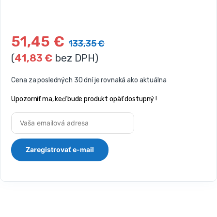
51,45
€
133,35
€
(
41,83
€
bez DPH)
Cena za posledných 30 dní je rovnaká ako aktuálna
Upozorniť ma, keď bude produkt opäť dostupný !