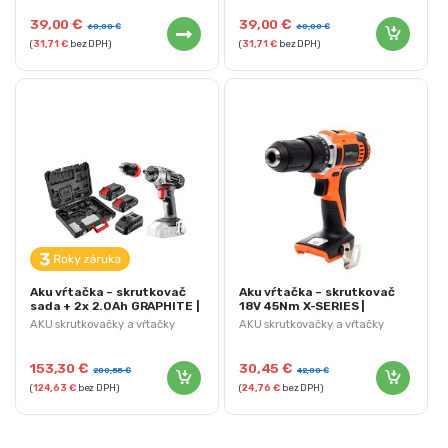
39,00
€
39,00
€
60,00
€
60,00
€
(
31,71
€
bez DPH)
(
31,71
€
bez DPH)
Aku vŕtačka – skrutkovač
Aku vŕtačka – skrutkovač
sada + 2x 2.0Ah GRAPHITE |
18V 45Nm X-SERIES |
58G022-SET2
KD1751
AKU skrutkovačky a vŕtačky
AKU skrutkovačky a vŕtačky
153,30
€
30,45
€
200,55
€
42,00
€
(
124,63
€
bez DPH)
(
24,76
€
bez DPH)