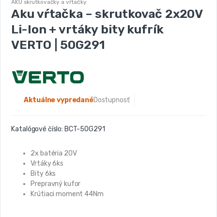
AKU skrutkovačky a vŕtačky
Aku vŕtačka – skrutkovač 2x20V
Li-Ion + vrtáky bity kufrík
VERTO | 50G291
Aktuálne vypredané
Dostupnosť:
Katalógové číslo:
BCT-50G291
2x batéria 20V
Vrtáky 6ks
Bity 6ks
Prepravný kufor
Krútiaci moment 44Nm