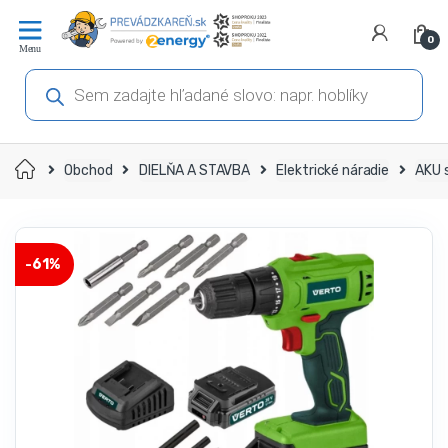
Prejsť
Prejsť
na
na
0
navigáciu
obsah
Products
search
Domov
Obchod
DIELŇA A STAVBA
Elektrické náradie
AKU 
-
61%