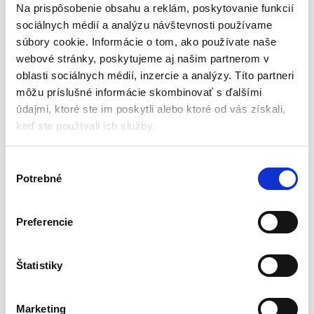
Na prispôsobenie obsahu a reklám, poskytovanie funkcií
Vlastnosti výrobku:
sociálnych médií a analýzu návštevnosti používame
súbory cookie. Informácie o tom, ako používate naše
Efektívna batéria
webové stránky, poskytujeme aj našim partnerom v
Ovládanie rýchlosti
oblasti sociálnych médií, inzercie a analýzy. Títo partneri
Rotácia vľavo a vpravo
môžu príslušné informácie skombinovať s ďalšími
Osvetlenie pracoviska
údajmi, ktoré ste im poskytli alebo ktoré od vás získali,
keď ste používali ich služby.
Technické dáta:
Napätie a kapacita batérie 20V 1,5Ah
V
Potrebné
Rozsah rýchlo vymeniteľného skľučovadla je 0,8 – 10 mm.
ý
Rozsah nastavenia krútiaceho momentu 1 – 20 + 1
b
e
Preferencie
Otáčky
r
s
ú
Štatistiky
Prevodový stupeň 0-400 min-1
h
Prevodový stupeň 0-1500 min-1
l
Marketing
Max. krútiaci moment: