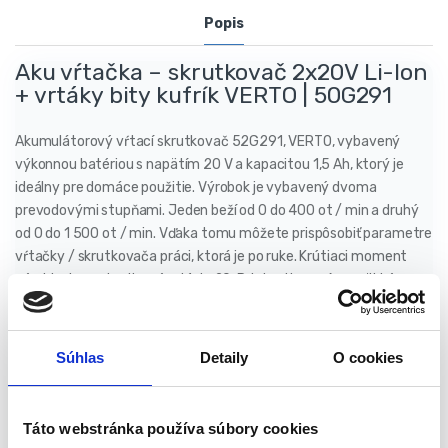
Popis
Aku vŕtačka – skrutkovač 2x20V Li-Ion
+ vrtáky bity kufrík VERTO | 50G291
Akumulátorový vŕtací skrutkovač 52G291, VERTO, vybavený
výkonnou batériou s napätím 20 V a kapacitou 1,5 Ah, ktorý je
ideálny pre domáce použitie. Výrobok je vybavený dvoma
prevodovými stupňami. Jeden beží od 0 do 400 ot / min a druhý
od 0 do 1 500 ot / min. Vďaka tomu môžete prispôsobiť parametre
vŕtačky / skrutkovača práci, ktorá je po ruke. Krútiaci moment
výrobku je nastaviteľný od 1 do 20. Pri skrutkovaní na mäkký
povrch je maximálna hodnota 28 Nm. pri jazde na tvrdom povrchu
44 Nm. Zariadenie je možné použiť na vŕtanie dreva i kovu. Pevná
konštrukcia výrobku z plastu zaručuje odolnosť proti poškodeniu.
Súhlas
Detaily
O cookies
Rukoväť vŕtačky bola potiahnutá mäkkými krytmi pre pohodlie a
pohodlie pri používaní. Zariadenie je tiež vybavené LED diódou,
ktorá sa zapne, keď je zariadenie v prevádzke.
Táto webstránka používa súbory cookies