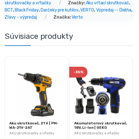
skrutkovačky a vŕtačky
Značky:
Aku vŕtací skrutkovač
,
BCT
,
Black Friday
,
Darčeky pre kutilov
,
VERTO
,
Výpredaj -- Dielňa
,
Zľavy - výpredaj
Značka:
Verto
Súvisiace produkty
-
35%
Aku skrutkovač, 21 V | PM-
Akumulátorový skrutkovač,
WA-21V-2AT
18V, Li-Ion | GEKO
AKU skrutkovačky a vŕtačky
AKU skrutkovačky a vŕtačky