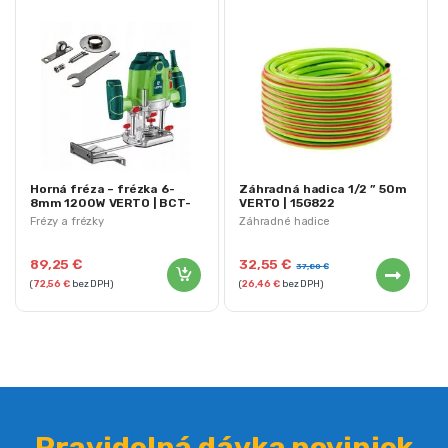
Horná fréza – frézka 6-
Záhradná hadica 1/2 ” 50m
8mm 1200W VERTO | BCT-
VERTO | 15G822
52G713
Frézy a frézky
Záhradné hadice
89,25
€
32,55
€
37,80
€
(
72,56
€
bez DPH)
(
26,46
€
bez DPH)
Pravidelná dávka noviniek