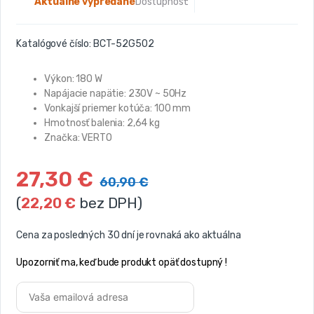
Aktuálne vypredané
Dostupnosť:
Katalógové číslo:
BCT-52G502
Výkon: 180 W
Napájacie napätie: 230V ~ 50Hz
Vonkajší priemer kotúča: 100 mm
Hmotnosť balenia: 2,64 kg
Značka: VERTO
27,30
€
60,90
€
(
22,20
€
bez DPH)
Cena za posledných 30 dní je rovnaká ako aktuálna
Upozorniť ma, keď bude produkt opäť dostupný !