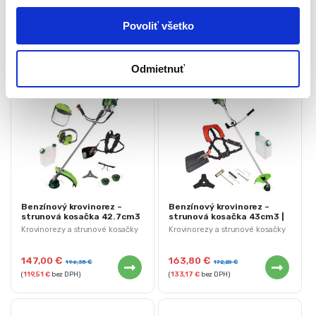
u
Súvisiace produkty
Povoliť všetko
Odmietnuť
Benzínový krovinorez –
Benzínový krovinorez –
strunová kosačka 42.7cm3
strunová kosačka 43cm3 |
| 50G491
50G490
Krovinorezy a strunové kosačky
Krovinorezy a strunové kosačky
147,00
€
163,80
€
196,35
€
172,20
€
(
119,51
€
bez DPH)
(
133,17
€
bez DPH)