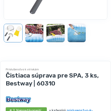
Príslušenstvo k vírivkám
Čistiaca súprava pre SPA, 3 ks,
Bestway | 60310
# 2. Najpredávanejší .
v kategórii:
prislusenstvo-k-