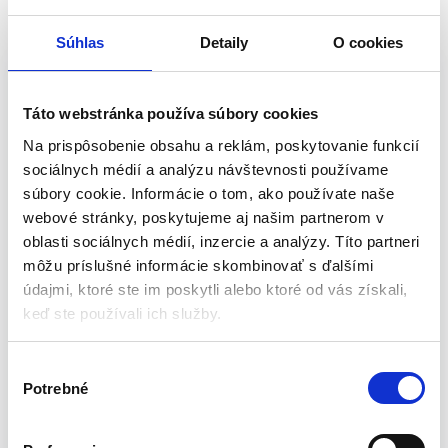
Popis
Balenie
Súhlas
Detaily
O cookies
Čistiaca súprava pre SPA, 3 ks,
Bestway | 60310
Táto webstránka používa súbory cookies
Ak pravidelne používate svoje domáce SPA, určite strávite veľa
Na prispôsobenie obsahu a reklám, poskytovanie funkcií
času jeho udržiavaním v čistote. Ak sa rozhodnete kúpiť čistiacu
sociálnych médií a analýzu návštevnosti používame
súpravu Bestway, túto úlohu si uľahčíte.
súbory cookie. Informácie o tom, ako používate naše
webové stránky, poskytujeme aj našim partnerom v
Hlavné rysy:
oblasti sociálnych médií, inzercie a analýzy. Títo partneri
môžu príslušné informácie skombinovať s ďalšími
Jednoduchá montáž a obsluha
údajmi, ktoré ste im poskytli alebo ktoré od vás získali,
Odolný voči bazénovým chemikáliám
keď ste používali ich služby.
Špecifikácia produktu:
V
Potrebné
ý
Rukavica na čistenie
b
Sieťka na zachytávanie nečistôt
e
Kefka na čistenie povrchu SPA