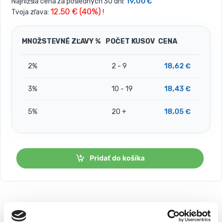
Najnižšia cena za posledných 30 dní:
19,00
€
12.50 € (40%)
Tvoja zľava:
!
MNOŽSTEVNÉ ZĽAVY %
POČET KUSOV
CENA
2%
2 - 9
18,62
€
3%
10 - 19
18,43
€
5%
20 +
18,05
€
Pridať do košíka