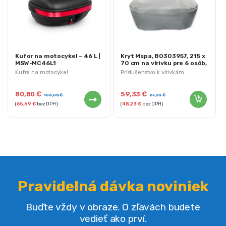
Kufor na motocykel – 46 L |
Kryt Mspa, B0303957, 215 x
MSW-MC46L1
70 cm na vírivku pre 6 osôb,
ochranný, UV stabilný
Kufre na motocykel
Príslušenstvo k vírivkám
80,80
€
59,33
€
106,05
€
67,20
€
(
65,69
€
bez DPH)
(
48,23
€
bez DPH)
Pravidelná dávka noviniek
Buďte vždy v obraze. O zľavách budete
vedieť ako prví.