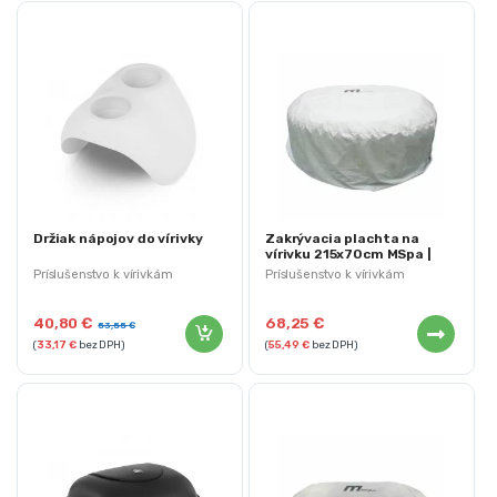
Držiak nápojov do vírivky
Zakrývacia plachta na
vírivku 215x70cm MSpa |
B0302925
Príslušenstvo k vírivkám
Príslušenstvo k vírivkám
40,80
€
68,25
€
53,55
€
(
33,17
€
bez DPH)
(
55,49
€
bez DPH)