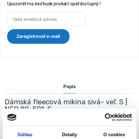
Upozorniť ma, keď bude produkt opäť dostupný !
Popis
Dámská fleecová mikina sivá- veľ. S |
NEO 80-501-S
Dámska fleecová mikina NEO zo série Woman Line je ľahký a
pohodlný výrobok z fleecu s gramážou 300 g / m2. Mäkký
Súhlas
Detaily
O cookies
materiál zaisťuje komfort používania pri práci pri nižších