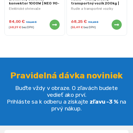
konvektor 1000W | NEO 90-
transportný vozík 200kg |
090
84-401 NEO Tools
Elektrické ohrievače
Rudle a transportné vozíky
84,00
€
68,25
€
134,40
€
110,25
€
(
68,29
€
bez DPH)
(
55,49
€
bez DPH)
Pravidelná dávka noviniek
Buďte vždy v obraze. O zľavách budete
vedieť ako prví.
Prihláste sa k odberu a získajte
zľavu -3 %
na
prvý nákup.