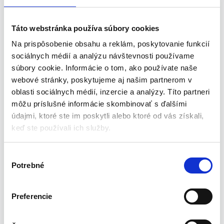
teplotách. Mikina má 3 vrecká na zips. Rukávy sú zakončené
elastickým lemom a obvod v spodnej časti mikiny je upravený
Táto webstránka používa súbory cookies
stoperom, čo umožňuje lepšie prispôsobenie veľkosti typu
postavy. Mestský strih a módne farby umožňujú používať produkt
Na prispôsobenie obsahu a reklám, poskytovanie funkcií
aj mimo práce. Zárukou kvality je európsky certifikát a prevedenie
sociálnych médií a analýzu návštevnosti používame
v súlade s normou EN ISO 13688: 2013. Značka NEO spĺňa
súbory cookie. Informácie o tom, ako používate naše
očakávania profesionálov.
webové stránky, poskytujeme aj našim partnerom v
oblasti sociálnych médií, inzercie a analýzy. Títo partneri
môžu príslušné informácie skombinovať s ďalšími
Špecifikácia výrobku:
údajmi, ktoré ste im poskytli alebo ktoré od vás získali,
keď ste používali ich služby.
Množstvo vreciek so zipsom: 3
Farba: sivá
V
Gramáž: 300 g/m2
Potrebné
ý
Materiálové zloženie: 100% polyester
Dizajn v súlade s normou: EN ISO 13688: 2013
b
e
Rozmery:
Preferencie
r
s
Veľkosť oblečenia: S / 36