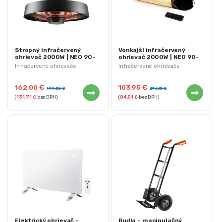
Stropný infračervený
Vonkajší infračervený
ohrievač 2000W | NEO 90-
ohrievač 2000W | NEO 90-
038
039
Infračervené ohrievače
Infračervené ohrievače
162,00
€
103,95
€
199,50
€
276,15
€
(
131,71
€
bez DPH)
(
84,51
€
bez DPH)
Elektrický ohrievač –
Rudla – manipulačný