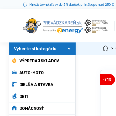
Prejsť
Prejsť
Množstevné zľavy do 5% darček pri nákupe nad 250 €
na
na
navigáciu
obsah
Domov
VÝPREDAJ SKLADOV
AUTO-MOTO
-
71%
DIELŇA A STAVBA
DETI
DOMÁCNOSŤ