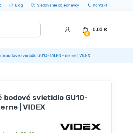
t
Blog
Sledovanie objednávky
Kontakt
0,00
€
0
né bodové svietidlo GU10-TALEN – čierne | VIDEX
 bodové svietidlo GU10-
ierne | VIDEX