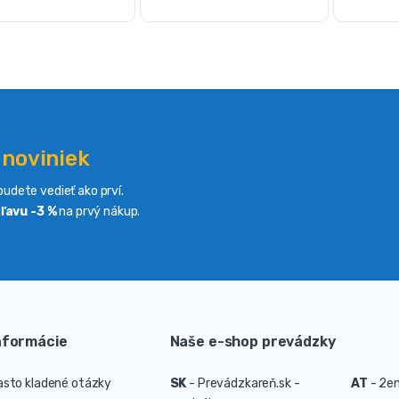
 noviniek
udete vedieť ako prví.
ľavu -3 %
na prvý nákup.
nformácie
Naše e-shop prevádzky
asto kladené otázky
SK
-
Prevádzkareň.sk -
AT
-
2en