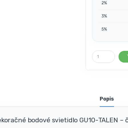
2%
3%
5%
P
o
č
e
t
k
u
s
o
Popis
v
koračné bodové svietidlo GU10-TALEN – č