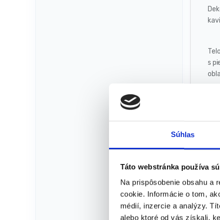
Dek
kavi
Telo
s p
obl
Po 
pro
dovn
Súhlas
Ako
Táto webstránka používa sú
sve
Na prispôsobenie obsahu a r
cookie. Informácie o tom, ak
Šp
médií, inzercie a analýzy. Tí
alebo ktoré od vás získali, ke