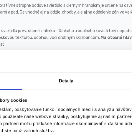
oratívne stropné bodové svietidlo s čiernym hranolom je určené na osve
arní a pod. Je vhodné aj na lodžie, chodby, ale aj na oddelenie zón vo v
 svietidla je vyrobené z hliníka – ľahkého a odolného kovu, ktorý nepodl
ieskovou textúrou, odolnou voči drobným škrabancom.
Má otočnú hla
asť
inštalácii nevyžaduje údržbu počas celej doby prevádzky. Má vysoký st
stredia. Svietidlo má vysokú ochranu proti nárazu IK07 a stupeň ochrany
útra svietidla.
Detaily
 svetelný zdroj je použitá jedna žiarovka s päticou
GU10
a maximálnym
bory cookies
telným zdrojom majú svoje výhody, napríklad nie je potrebné vymieňať ce
eklám, poskytovanie funkcií sociálnych médií a analýzu návšte
o používate naše webové stránky, poskytujeme aj našim partner
ecifikácia produktu:
to partneri môžu príslušné informácie skombinovať s ďalšími údaj
ď ste používali ich služby.