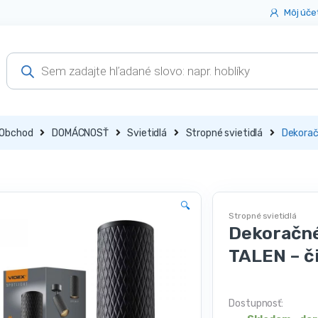
Môj úče
Products
search
Obchod
DOMÁCNOSŤ
Svietidlá
Stropné svietidlá
Dekorač
🔍
Stropné svietidlá
Dekoračné
TALEN – č
Dostupnosť: