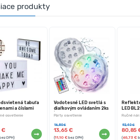
siace produkty
odsvietená tabuľa
Vodotesné LED svetlá s
Reflekt
enami a číslami
diaľkovým ovládaním 2ks
LED BL2
| viacfarebné
4000lm 
né osvetlenie
Párty osvetlenie
Ručné nár
IP65
16,80
€
92,40
€
8
€
13,65
€
80,85
bez DPH)
(
11,10
€
bez DPH)
(
65,73
€
b