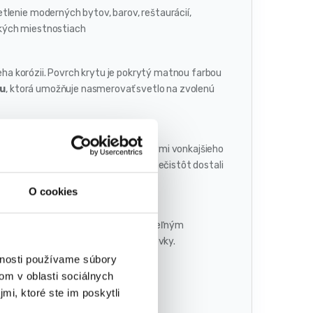
tlenie moderných bytov, barov, reštaurácií,
eľkých miestnostiach
ieha korózii. Povrch krytu je pokrytý matnou farbou
vu
, ktorá umožňuje nasmerovať svetlo na zvolenú
upeň ochrany pred negatívnymi vplyvmi vonkajšieho
 IR20 – nedovolí, aby sa čiastočky nečistôt dostali
O cookies
 výkonom
30W
. Svietidlá s vymeniteľným
lé svietidlo v prípade poruchy žiarovky.
vnosti používame súbory
om v oblasti sociálnych
mi, ktoré ste im poskytli