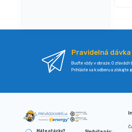
Pravidelná dávka
Buďte vždy v obraze. O zľavách b
Prihláste sa k odberu a získajte
z
I
Č
Máte otázky?