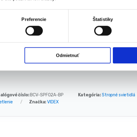
Výkon: 30W max
Typ žiarovky: GU 10
Materiál: hliník-keramický
Preferencie
Štatistiky
Farba: čierna
Rozmery: 55 mm x 100 mm
Hmotnosť: 140 g
Miesto inštalácie: strop
Miesto aplikácie: v interiéri
Odmietnuť
alógové číslo:
BCV-SPF02A-BP
Kategória:
Stropné svietidlá
etlenie
Značka:
VIDEX