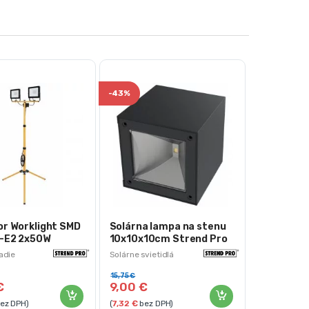
-
43%
or Worklight SMD
Solárna lampa na stenu
-E2 2x50W
10x10x10cm Strend Pro
so stojanom
adie
Solárne svietidlá
15,75
€
€
9,00
€
ez DPH)
(
7,32
€
bez DPH)