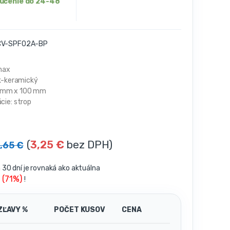
ručenie do 24-48
V-SPF02A-BP
max
ník-keramický
 mm x 100 mm
cie: strop
(
3,25
€
bez DPH)
3,65
€
30 dní je rovnaká ako aktuálna
 (71%)
!
ZĽAVY %
POČET KUSOV
CENA