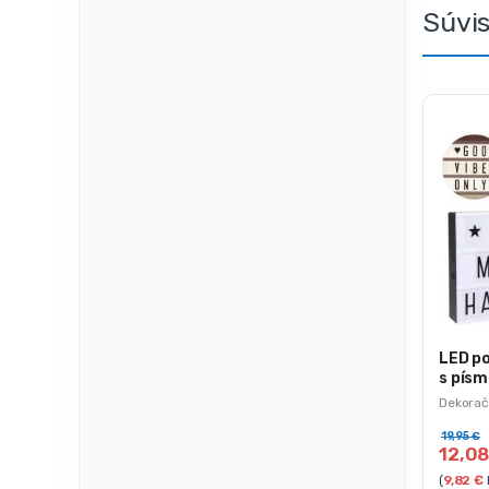
Súvi
LED p
s písm
Dekorač
19,95
€
12,0
(
9,82
€