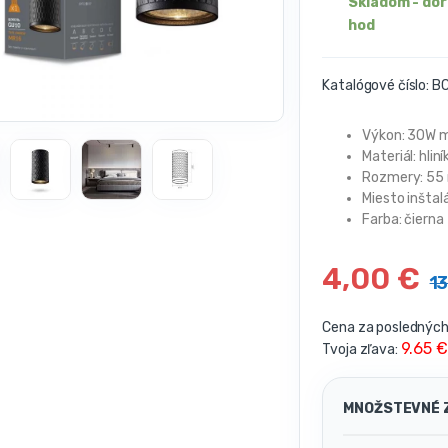
Skladom - do
hod
Katalógové číslo:
BC
Výkon: 30W 
Materiál: hli
Rozmery: 55
Miesto inštalá
Farba: čierna
4,00
€
1
Cena za posledných 
9.65 €
Tvoja zľava:
MNOŽSTEVNÉ 