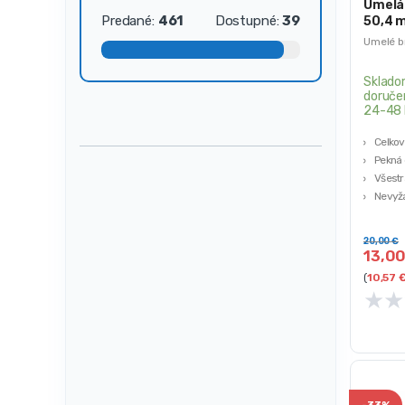
Umelá 
Predané:
461
Dostupné:
39
50,4 
Umelé b
Sklado
doruče
24-48 
Celkov
Pekná 
Všestr
Nevyž
Ľahko 
20,00
€
13,0
(
10,57
★
★
-
33%