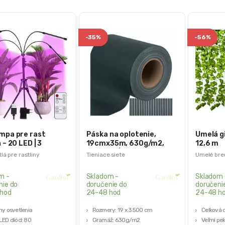
-
35%
-
56%
mpa pre rast
Páska na oplotenie,
Umelá g
 – 20 LED | 3
19cmx35m, 630g/m2,
12,6 m
y
antracit | Gardlov
lá pre rastliny
Tieniace siete
Umelé bre
m -
Skladom -
Skladom 
nie do
doručenie do
doručeni
hod
24-48 hod
24-48 h
my osvetlenia
Rozmery: 19 x 3500 cm
Celková d
LED diód: 80
Gramáž: 630g/m2
Veľmi pe