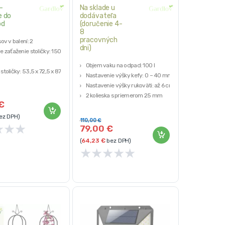
-
Na sklade u
e do
dodávateľa
od
(doručenie 4-
8
pracovných
ov v balení: 2
dni)
 zaťaženie stoličky: 150
Objem vaku na odpad: 100 l
toličky: 53,5 x 72,5 x 87,5
Nastavenie výšky kefy: 0 – 40 mm
Nastavenie výšky rukoväti: až 6 cm
: 8,5 kg
2 kolieska s priemerom 25 mm
 železo s práškovým
€
Ručný pohon, bez motora
PVC, polyester, PP
ez DPH)
110,00
€
★
★
★
79,00
€
(
64,23
€
bez DPH)
★
★
★
★
★