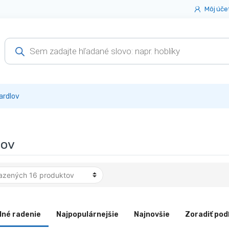
Môj úče
Products
search
ardlov
lov
dné radenie
Najpopulárnejšie
Najnovšie
Zoradiť pod