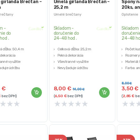
girlanda Brečtan –
Umelá girlanda Brečtan –
Spony n
m
25,2 m
20ks, an
rečtany
Umelé brečtany
Oplotenie
m -
Skladom -
Skladom 
nie do
doručenie do
doručeni
hod .
24-48 hod .
24-48 h
á dĺžka: 50,4 m
Celková dĺžka: 25,2 m
Počet ku
dekorácia
Pekná dekorácia
Rozmery:
anné využitie
Všestranné využitie
Materiál:
aduje údržbu
Nevyžaduje údržbu
Farba: an
zostaviteľné
Ľahko zostaviteľné
Hmotnosť
8,00
€
0
€
8,00
€
3,50
€
14,00
€
€
bez DPH)
(
6,50
€
bez DPH)
(
2,85
€
be
★
★
★
★
★
★
★
★
★
★
-
25%
-
27%