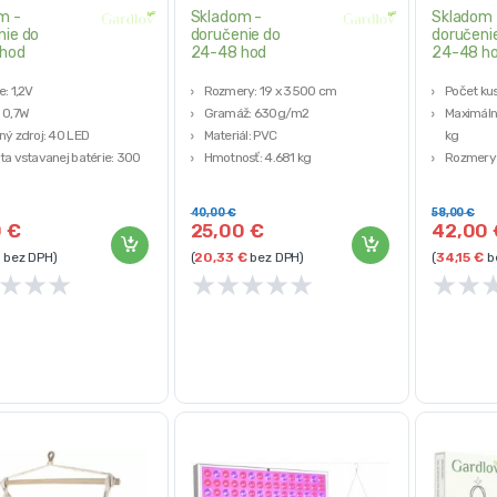
m -
Skladom -
Skladom 
nie do
doručenie do
doručeni
hod
24-48 hod
24-48 h
e: 1,2V
Rozmery: 19 x 3500 cm
Počet kus
 0,7W
Gramáž: 630g/m2
Maximálne
ný zdroj: 40 LED
Materiál: PVC
kg
ta vstavanej batérie: 300
Hmotnosť: 4.681 kg
Rozmery s
Farba: sivá
cm
bíjania: 6 – 8 h
Hmotnosť
40,00
€
58,00
€
Materiál:
0
€
25,00
€
42,00
náterom, 
bez DPH)
(
20,33
€
bez DPH)
(
34,15
€
b
★
★
★
★
★
★
★
★
★
★