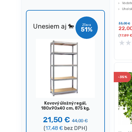
Vodote
Uhol s
Nastav
Maximá
33,00
€
Unesiem aj 🐎
Zľava
22,0
51%
(
17,89
★
★
-
35%
Kovový úložný regál,
180x90x40 cm, 875 kg,
strieborný
21,50
€
44,00
€
(
17,48
€
bez DPH)