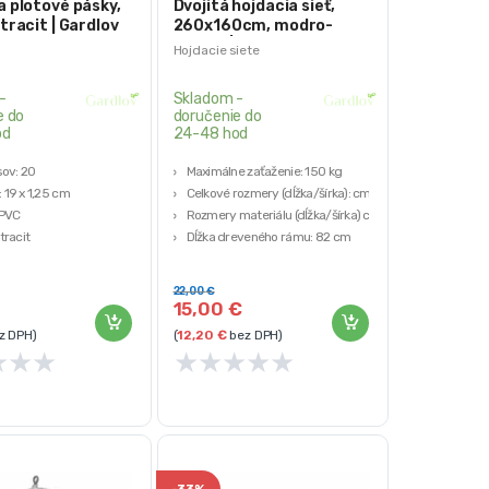
a plotové pásky,
Dvojitá hojdacia sieť,
tracit | Gardlov
260x160cm, modro-
zelená | Gardlov
Hojdacie siete
-
Skladom -
e do
doručenie do
od
24-48 hod
sov: 20
Maximálne zaťaženie: 150 kg
 19 x 1,25 cm
Celkové rozmery (dĺžka/šírka): cm
 PVC
Rozmery materiálu (dĺžka/šírka) cm
tracit
Dĺžka dreveného rámu: 82 cm
: 141 g
Hmotnosť: 1,788 kg
22,00
€
15,00
€
z DPH)
(
12,20
€
bez DPH)
★
★
★
★
★
★
★
★
-
33%