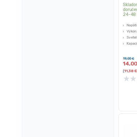
Sklado
doruče
24-48 
Napäti
Výkon:
Svetel
Kapaci
mAh
Doba na
19,00
€
14,0
(
11,38
€
★
★