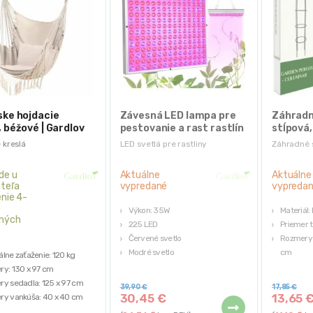
ske hojdacie
Závesná LED lampa pre
Záhradn
, béžové | Gardlov
pestovanie a rast rastlín
stĺpová
+ laná
cm
 kreslá
LED svetlá pre rastliny
Záhradné 
de u
Aktuálne
Aktuálne
teľa
vypredané
vypreda
nie 4-
Výkon: 35W
Materiál:
ných
225 LED
Priemer 
Červené svetlo
Rozmery (
Modré svetlo
cm
lne zaťaženie: 120 kg
Laná
Hmotnosť
y: 130 x 97 cm
Farba: t
y sedadla: 125 x 97 cm
39,90
€
17,85
€
30,45
€
13,65
y vankúša: 40 x 40 cm
 béžová