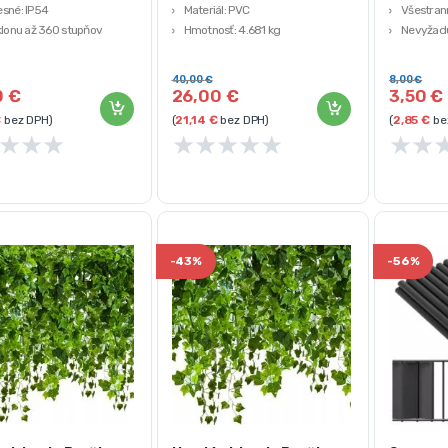
sné: IP54
Materiál: PVC
Všestran
klonu až 360 stupňov
Hmotnosť: 4.681 kg
Nevyžadu
enie stojana: 73-153 cm
Farba: antracit
Ľahko zo
lne rozmery: 195 x 120 cm
40,00
€
8,00
€
0
€
26,00
€
3,50
€
€
bez DPH)
(
21,14
€
bez DPH)
(
2,85
€
be
★
★
★
★
★
★
★
★
★
★
-
43%
-
56%