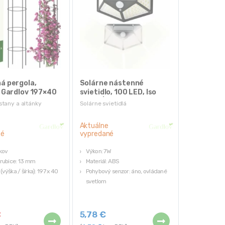
á pergola,
Solárne nástenné
, Gardlov 197×40
svietidlo, 100 LED, Iso
Trade | L10720
stany a altánky
Solárne svietidlá
Aktuálne
né
vypredané
 kov
Výkon: 7W
trubice: 13 mm
Materiál: ABS
výška / šírka): 197 x 40
Pohybový senzor: áno, ovládané
svetlom
: 1,033 kg
Senzor súmraku: áno
mavo zelená
Batéria: 18650, 3,7V 1200mah
€
5,78
€