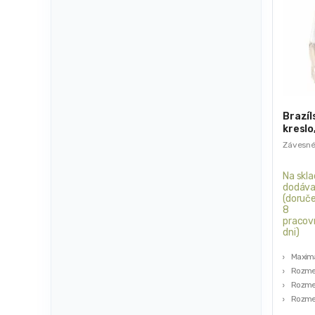
Brazíl
kreslo
Závesné
Na skla
dodáva
(doruče
8
pracov
dni)
Maximá
Rozmer
Rozmer
Rozmer
Farba: