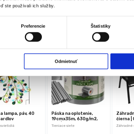
96,00
€
30,00
€
Materiál: železo s práškovým
ď ste používali ich služby.
0
€
72,00
€
22,00
náterom, PVC, polyester, PP
€
bez DPH)
(
58,54
€
bez DPH)
(
17,89
€
b
★
★
★
★
★
★
★
★
★
★
Preferencie
Štatistiky
-
38%
-
28%
Odmietnuť
a lampa, páv, 40
Páska na oplotenie,
Záhradné
Gardlov
19cmx35m, 630g/m2,
čierna |
sivá | Gardlov
svietidlá
Tieniace siete
Záhradné 