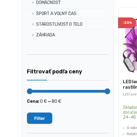
DOMÁCNOSŤ
ŠPORT A VOĽNÝ ČAS
-
33%
STAROSTLIVOSŤ O TELO
ZÁHRADA
Filtrovať podľa ceny
LED la
rastlín
režim
LED svet
Cena:
0 €
—
80 €
Minimálna
Maximálna
cena
cena
Sklado
doruče
24-48 
Filter
3 reži
Počet 