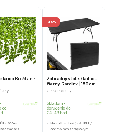
-
44%
irlanda Brečtan –
Záhradný stôl, skladací,
čierny, Gardlov | 180 cm
čtany
Záhradné stoly
-
Skladom -
e do
doručenie do
od
24-48 hod .
ĺžka: 12,6 m
Materiál: vrchná časť HDPE /
kná dekorácia
oceľový rám s práškovým