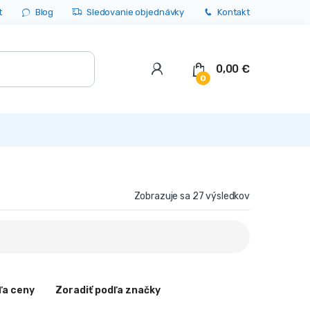
t
Blog
Sledovanie objednávky
Kontakt
0,00
€
0
Zobrazuje sa 27 výsledkov
ľa ceny
Zoradiť podľa značky