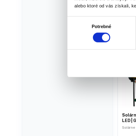
30,00
€
alebo ktoré od vás získali, ke
20,0
(
16,26
★
★
V
Potrebné
ý
b
e
r
s
-
26%
ú
h
l
a
s
u
Solárn
LED | 
Solárne 