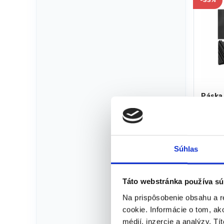
Páska 
19cmx
antrac
Tieniace
Sklado
doruče
Súhlas
24-48 
Rozme
Táto webstránka používa sú
Gramá
Materi
Na prispôsobenie obsahu a r
Hmotno
cookie. Informácie o tom, ak
Farba:
médií, inzercie a analýzy. Tí