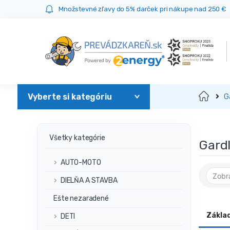
Prejsť
Prejsť
Množstevné zľavy do 5% darček pri nákupe nad 250 €
na
na
navigáciu
obsah
Domov
G
Všetky kategórie
Gard
AUTO-MOTO
DIELŇA A STAVBA
Ešte nezaradené
Zákla
DETI