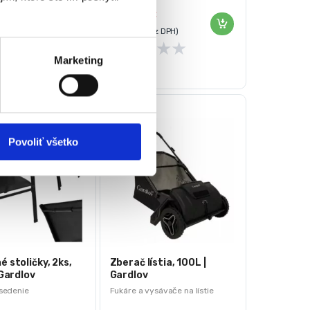
30,00
€
€
20,00
€
ez DPH)
(
16,26
€
bez DPH)
★
★
★
★
★
★
★
★
Marketing
Povoliť všetko
 stoličky, 2ks,
Zberač lístia, 100L |
 Gardlov
Gardlov
sedenie
Fukáre a vysávače na lístie