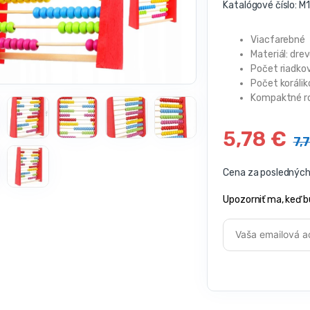
Katalógové číslo:
M1
Viacfarebné
Materiál: dre
Počet riadkov
Počet korálik
Kompaktné r
5,78
€
7,
Cena za posledných 
Upozorniť ma, keď b