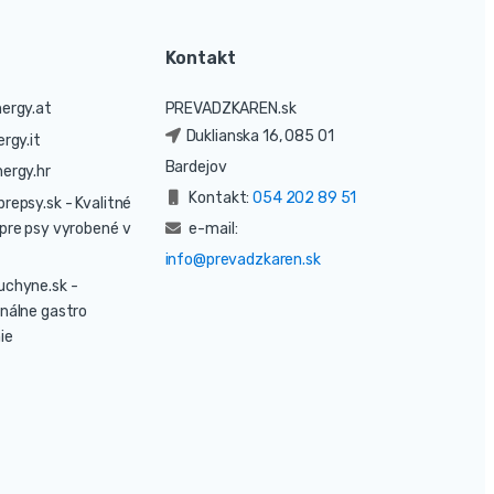
Kontakt
ergy.at
PREVADZKAREN.sk
Duklianska 16, 085 01
rgy.it
Bardejov
ergy.hr
Kontakt:
054 202 89 51
prepsy.sk
- Kvalitné
pre psy vyrobené v
e-mail:
info@prevadzkaren.sk
uchyne.sk
-
nálne gastro
ie