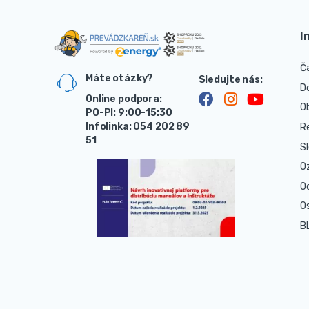
I
Č
Máte otázky?
D
Online podpora:
O
PO-PI: 9:00-15:30
Infolinka: 054 202 89
R
51
S
O
O
O
B