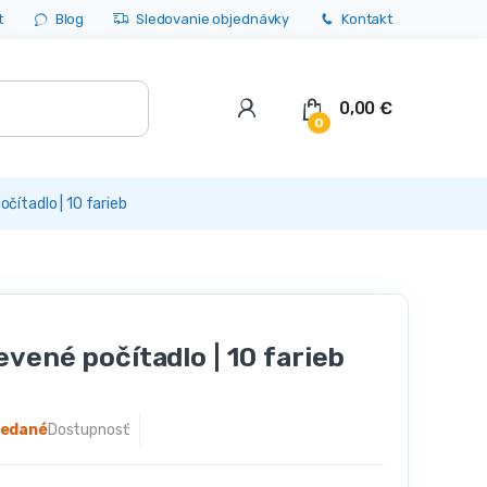
t
Blog
Sledovanie objednávky
Kontakt
0,00
€
0
čítadlo | 10 farieb
vené počítadlo | 10 farieb
redané
Dostupnosť: