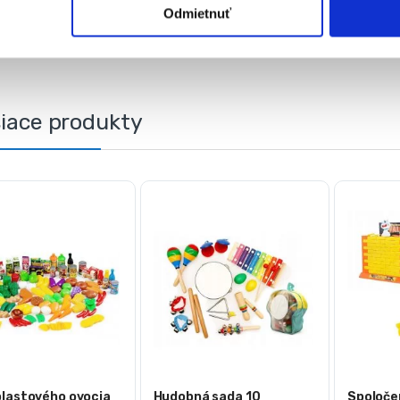
ítadlá
,
Edukačné hračky
Značka:
Iso Trade
Odmietnuť
siace produkty
plastového ovocia
Hudobná sada 10
Spoloče