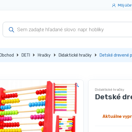
Môj úče
Products
search
Obchod
DETI
Hračky
Didaktické hračky
Detské drevené po
🔍
Didaktické hračky
Detské dre
Aktuálne vyp