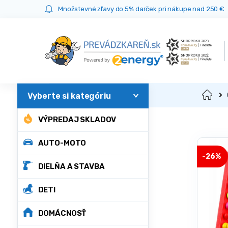
Prejsť
Prejsť
Množstevné zľavy do 5% darček pri nákupe nad 250 €
na
na
navigáciu
obsah
Domov
VÝPREDAJ SKLADOV
AUTO-MOTO
-
26%
DIELŇA A STAVBA
DETI
DOMÁCNOSŤ