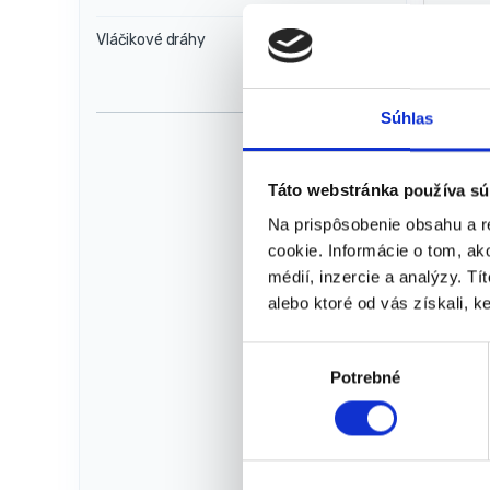
Vláčikové dráhy
Súhlas
Táto webstránka používa sú
Ten
Na prispôsobenie obsahu a r
jasn
cookie. Informácie o tom, ak
tie
médií, inzercie a analýzy. Tí
čo 
alebo ktoré od vás získali, ke
aleb
V
Potrebné
ý
b
e
r
Kat
s