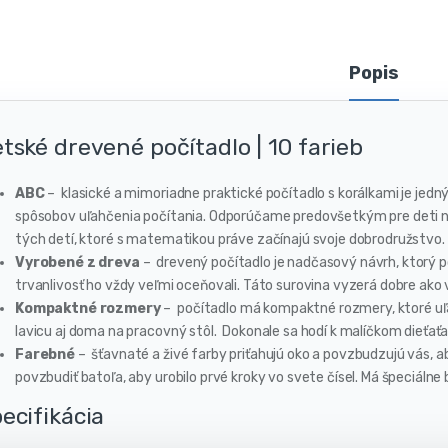
Popis
tské drevené počítadlo | 10 farieb
ABC
– klasické a mimoriadne praktické počítadlo s korálkami je jedn
spôsobov uľahčenia počítania. Odporúčame predovšetkým pre deti na
tých detí, ktoré s matematikou práve začínajú svoje dobrodružstvo.
Vyrobené z dreva
– drevený počítadlo je nadčasový návrh, ktorý po
trvanlivosť ho vždy veľmi oceňovali. Táto surovina vyzerá dobre ako v 
Kompaktné rozmery
– počítadlo má kompaktné rozmery, ktoré uľa
lavicu aj doma na pracovný stôl. Dokonale sa hodí k malíčkom dieťaťa,
Farebné
– šťavnaté a živé farby priťahujú oko a povzbudzujú vás, ab
povzbudiť batoľa, aby urobilo prvé kroky vo svete čísel. Má špeciálne
ecifikácia