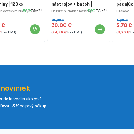
niny | 120ks
nástrojov + batoh |
padajúca
ECOTOYS
Game
 k detským kuchynkám
Detské hudobné nástroje
Stolové
45,00
€
19,95
€
0
€
30,00
€
5,78
€
€
bez DPH)
(
24,39
€
bez DPH)
(
4,70
€
be
 noviniek
udete vedieť ako prví.
ľavu -3 %
na prvý nákup.