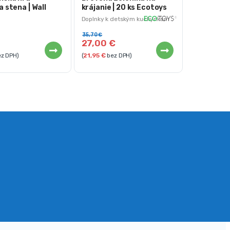
 stena | Wall
krájanie | 20 ks Ecotoys
Doplnky k detským kuchynkám
35,70
€
27,00
€
z DPH)
(
21,95
€
bez DPH)