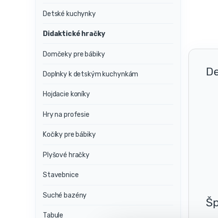
Detské kuchynky
Didaktické hračky
Domčeky pre bábiky
De
Doplnky k detským kuchynkám
Hojdacie koníky
Hry na profesie
Kočíky pre bábiky
Plyšové hračky
Stavebnice
Suché bazény
Šp
Tabule