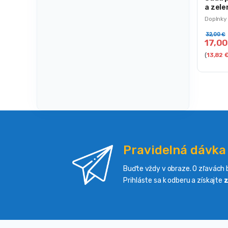
a zele
Doplnky
32,00
€
17,0
(
13,82
Pravidelná dávka
Buďte vždy v obraze. O zľavách b
Prihláste sa k odberu a získajte
z