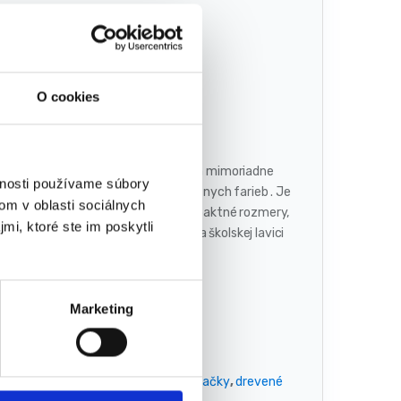
O cookies
o sveta s ľahkosťou a potešením. Má mimoriadne
vnosti používame súbory
ov. V každom rade je 10 korálikov rôznych farieb . Je
om v oblasti sociálnych
tojí na akomkoľvek povrchu. Má kompaktné rozmery,
mi, ktoré ste im poskytli
o batohu a nezaberie veľa miesta na školskej lavici
Marketing
načky:
detské počítadlá
,
drevené hračky
,
drevené