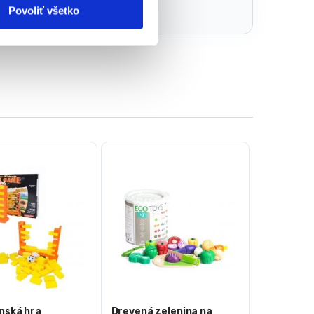
Povoliť všetko
nská hra
Drevená zelenina na