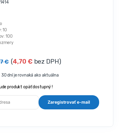
1414
vo
: 10
ov: 100
ozmery
(
4,70
€
bez DPH)
77
€
30 dní je rovnaká ako aktuálna
ude produkt opäť dostupný !