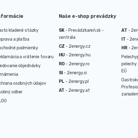
nformácie
Naše e-shop prevádzky
asto kladené otázky
SK
-
Prevádzkareň.sk -
AT
-
2en
centrála
oprava a platba
IT
-
2ene
CZ
-
2energy.cz
bchodné podmienky
HR
-
2en
HU
-
2energy.hu
eklamácia a vrátenie tovaru
Pelechy
RO
-
2energy.ro
pelechy 
ledovanie objednávky
EÚ
SI
-
2energy.si
známenia
Gastrok
PL
-
2energy.pl
chrana osobných údajov
Profesio
AT
-
2energy.at
sobný odber
zariaden
LOG