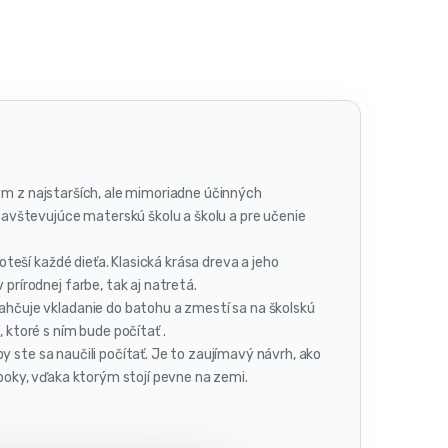
ým z najstarších, ale mimoriadne účinných
vštevujúce materskú školu a školu a pre učenie
teší každé dieťa. Klasická krása dreva a jeho
prírodnej farbe, tak aj natretá.
hčuje vkladanie do batohu a zmestí sa na školskú
 ktoré s ním bude počítať .
y ste sa naučili počítať. Je to zaujímavý návrh, ako
 boky, vďaka ktorým stojí pevne na zemi.