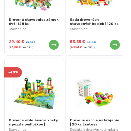
Drevená stavebnica zámok
Sada drevených
6v1 | 128 ks
stavebných kociek | 120 ks
Stavebnice
Stavebnice
29,40
€
53,55
€
43,05
€
65,10
€
(
23,90
€
bez DPH)
(
43,54
€
bez DPH)
-
40%
Drevené vzdelávacie kocky
Drevené ovocie na krájanie
s puzzle podložkou |
| 20 ks Ecotoys
džungľa
Stavebnice
Doplnky k detským kuchynkám