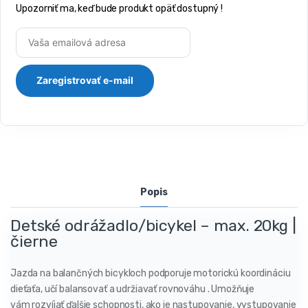
Upozorniť ma, keď bude produkt opäť dostupný !
Popis
Detské odrážadlo/bicykel – max. 20kg |
čierne
Jazda na balančných bicykloch podporuje motorickú koordináciu
dieťaťa, učí balansovať a udržiavať rovnováhu . Umožňuje
vám rozvíjať ďalšie schopnosti, ako je nastupovanie, vystupovanie