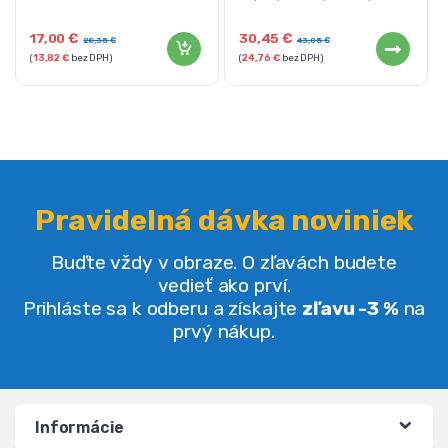
17,00
€
30,45
€
28,35
€
43,05
€
(
13,82
€
bez DPH)
(
24,76
€
bez DPH)
Pravidelná dávka noviniek
Buďte vždy v obraze. O zľavách budete
vedieť ako prví.
Prihláste sa k odberu a získajte
zľavu -3 %
na
prvý nákup.
Informácie