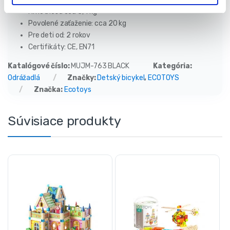
Hmotnosť: cca 3,4 kg
Povolené zaťaženie: cca 20 kg
Pre deti od: 2 rokov
Certifikáty: CE, EN71
Katalógové číslo:
MUJM-763 BLACK
Kategória:
Odrážadlá
Značky:
Detský bicykel
,
ECOTOYS
Značka:
Ecotoys
Súvisiace produkty