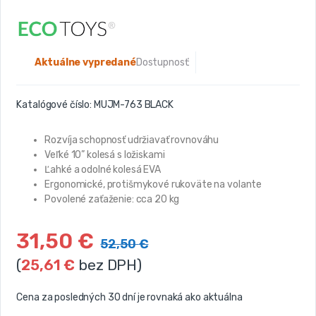
Aktuálne vypredané
Dostupnosť:
Katalógové číslo:
MUJM-763 BLACK
Rozvíja schopnosť udržiavať rovnováhu
Veľké 10” kolesá s ložiskami
Ľahké a odolné kolesá EVA
Ergonomické, protišmykové rukoväte na volante
Povolené zaťaženie: cca 20 kg
31,50
€
52,50
€
(
25,61
€
bez DPH)
Cena za posledných 30 dní je rovnaká ako aktuálna