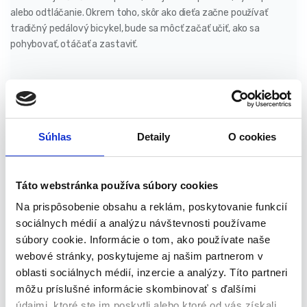
alebo odtláčanie. Okrem toho, skôr ako dieťa začne používať
tradičný pedálový bicykel, bude sa môcť začať učiť, ako sa
pohybovať, otáčať a zastaviť.
Popis výrobku:
Vďaka bežeckej verzii bicykla bude môcť vaše dieťa
bezpečne robiť prvé kroky pri učení pohybu na
Súhlas
Detaily
O cookies
bicykli. Spôsob jazdy, odtláčanie na balančných bicykloch
znamená, že nohy dieťaťa sú neustále v kontakte so
zemou. Dieťa sa vďaka tomu bude cítiť pri šoférovaní
Táto webstránka používa súbory cookies
sebaisto a keď stratí rovnováhu, bude sa vedieť podoprieť
Na prispôsobenie obsahu a reklám, poskytovanie funkcií
nôžkou.
sociálnych médií a analýzu návštevnosti používame
Sedadlo je výškovo nastaviteľné, takže ho ľahko
súbory cookie. Informácie o tom, ako používate naše
prispôsobíte výške dieťaťa. Rozsah nastavenia: 28-38 cm
webové stránky, poskytujeme aj našim partnerom v
od zeme po sedadlo.
oblasti sociálnych médií, inzercie a analýzy. Títo partneri
Kolesá sú vyrobené z odolného a vhodne mäkkého EVA
môžu príslušné informácie skombinovať s ďalšími
materiálu. Plné bezdušové kolesá budú perfektné doma aj
údajmi, ktoré ste im poskytli alebo ktoré od vás získali,