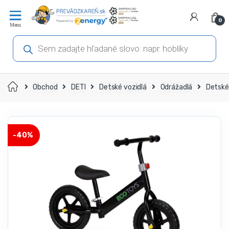
Prejsť
Prejsť
na
na
0
navigáciu
obsah
Products
search
Domov
Obchod
DETI
Detské vozidlá
Odrážadlá
Detské 
-
40%