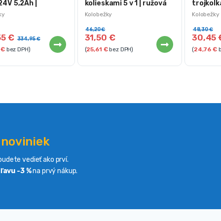
4V 5,2Ah |
kolieskami 5 v 1 | ružová
trojkolk
er
modrá
ky
Kolobežky
Kolobežky
46,20
€
48,30
€
55
€
31,50
€
30,45
334,95
€
0
€
bez DPH)
(
25,61
€
bez DPH)
(
24,76
€
b
 noviniek
udete vedieť ako prví.
ľavu -3 %
na prvý nákup.