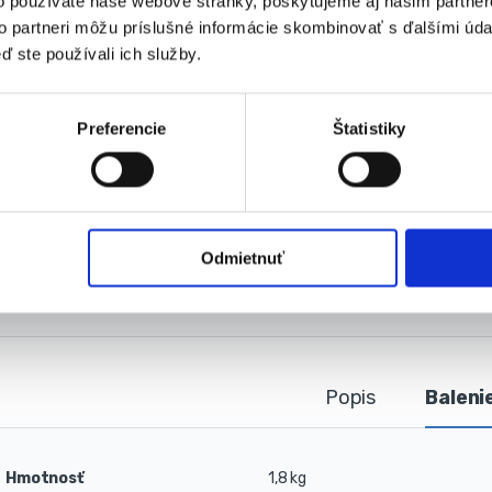
o používate naše webové stránky, poskytujeme aj našim partner
Hmotnosť s obalom: 1,8 kg
to partneri môžu príslušné informácie skombinovať s ďalšími údaj
sahuje
ď ste používali ich služby.
Odrážadlo
Popruh
Preferencie
Štatistiky
Odmietnuť
alógové číslo:
M8619
Kategória:
Odrážadlá
Značka:
Popis
Baleni
Hmotnosť
1,8 kg