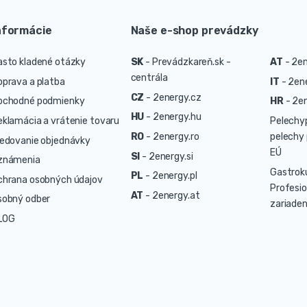
nformácie
Naše e-shop prevádzky
asto kladené otázky
SK
-
Prevádzkareň.sk -
AT
-
2en
centrála
oprava a platba
IT
-
2ene
CZ
-
2energy.cz
bchodné podmienky
HR
-
2en
HU
-
2energy.hu
eklamácia a vrátenie tovaru
Pelechy
RO
-
2energy.ro
pelechy 
ledovanie objednávky
EÚ
SI
-
2energy.si
známenia
Gastrok
PL
-
2energy.pl
chrana osobných údajov
Profesio
AT
-
2energy.at
sobný odber
zariaden
LOG