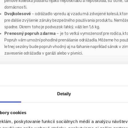
penové kolieska podlahu nijako nepoškriabu a nepoškodia, sú tiché, t
domácnosti.
Dvojkolesové
– odrážadlo vpredu aj vzadu má zdvojené kolesá, ktoré 
pre ďalšie zvýšenie záruky bezpečného používania produktu. Nemôže s
spadne. Okrem toho je podvozok ľahký, váži len 1,6 kg.
Prenosný popruh zdarma
– je to veľká vymoženosť pre rodiča, kto
Popruh vám umožní pohodlné prenášanie odrážadla. Môžeme ho použiť a
letnej sezóny bude popruh vhodný aj na ťahanie napríklad sánok v zi
zavesenie odrážadla v garáži alebo v pivnici.
ecifikácia
Vek: 1-3 roky
Materiál rámu: hliník
Detaily
Materiál kolies: EVA pena
Maximálne zaťaženie bicykla: 50 kg
Maximálne zaťaženie popruhu: 25 kg
bory cookies
Rozmery (dĺžka / šírka / výška): 42/46 / 19cm
eklám, poskytovanie funkcií sociálnych médií a analýzu návšte
Hmotnosť bicykla: 1,6 kg