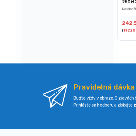
250W 2
Thund
Kolobež
242,
(
197,2
Pravidelná dávka
Buďte vždy v obraze. O zľavách b
Prihláste sa k odberu a získajte
z