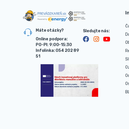
I
Č
Máte otázky?
D
Online podpora:
O
PO-PI: 9:00-15:30
Infolinka: 054 202 89
R
51
S
O
O
O
B