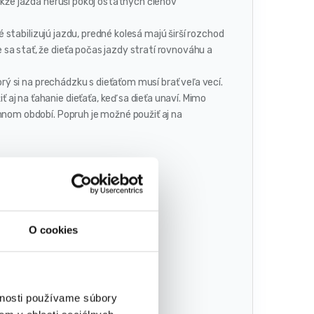
akže jazda neruší pokoj ostatných členov
stabilizujú jazdu, predné kolesá majú širší rozchod
a stať, že dieťa počas jazdy stratí rovnováhu a
rý si na prechádzku s dieťaťom musí brať veľa vecí.
j na ťahanie dieťaťa, keď sa dieťa unaví. Mimo
mnom období. Popruh je možné použiť aj na
O cookies
vnosti používame súbory