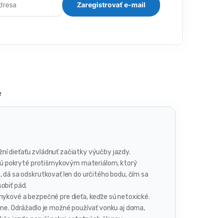
e
žní dieťaťu zvládnuť začiatky výučby jazdy.
á sú pokryté protišmykovým materiálom, ktorý
 dá sa odskrutkovať len do určitého bodu, čím sa
obiť pád.
šmykové a bezpečné pre dieťa, keďže sú netoxické.
dne. Odrážadlo je možné používať vonku aj doma,