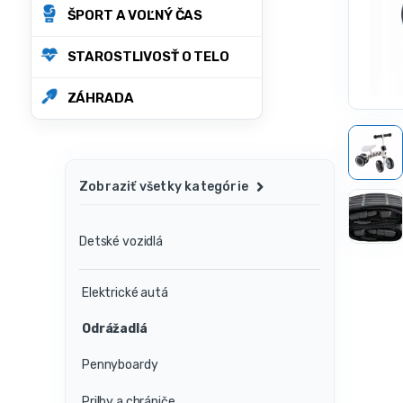
ŠPORT A VOĽNÝ ČAS
STAROSTLIVOSŤ O TELO
ZÁHRADA
Zobraziť všetky kategórie
Detské vozidlá
Elektrické autá
Odrážadlá
Pennyboardy
Prilby a chrániče