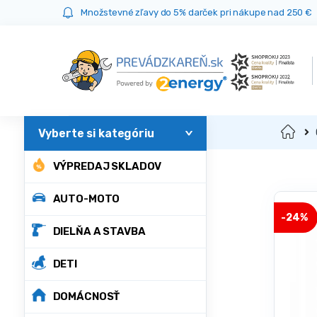
Prejsť
Prejsť
Množstevné zľavy do 5% darček pri nákupe nad 250 €
na
na
navigáciu
obsah
Domov
VÝPREDAJ SKLADOV
AUTO-MOTO
-
24%
DIELŇA A STAVBA
DETI
DOMÁCNOSŤ