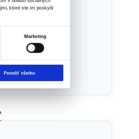
om v oblasti sociálnych
mi, ktoré ste im poskytli
Marketing
Povoliť všetko
KRUZZEL
e