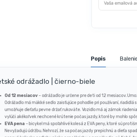
Popis
Baleni
tské odrážadlo | čierno-biele
Od 12 mesiacov
– odrážadlo je určene pre deti od 12 mesiacov. Umo
Odrážadlo má mäkké sedlo zaisťujúce pohodlie pri používaní, riadidl
umožňuje dieťaťu pevne držať rukoväte. Vozidlo má aj zámok riadenia,
vylúči akékoľvek nechcené krútenie počas jazdy, ktoré by mohlo spôs
EVA pena
– bicykel má spoľahlivé kolesá z EVA peny, ktoré sú proti
Nevyžadujú údržbu. Nehrozí, že sa počas jazdy prepichnú a dieťa spa