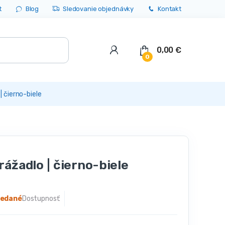
t
Blog
Sledovanie objednávky
Kontakt
0,00
€
0
| čierno-biele
ážadlo | čierno-biele
redané
Dostupnosť: