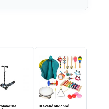
kolobežka
Drevené hudobné