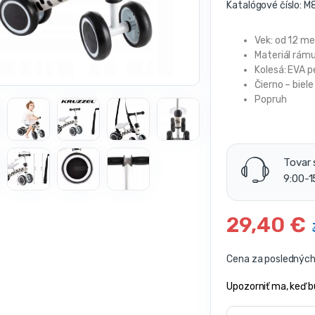
Katalógové číslo:
M8
Vek: od 12 m
Materiál rámu:
Kolesá: EVA 
Čierno – biele
Popruh
Tovar 
9:00-1
29,40
€
Cena za posledných 
Upozorniť ma, keď b