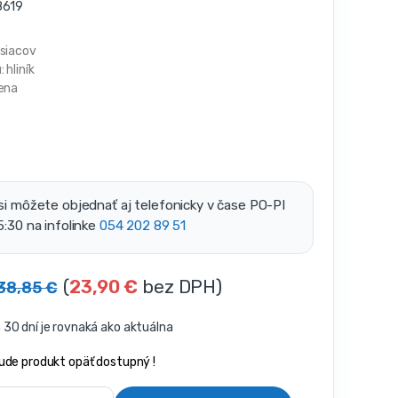
619
esiacov
 hliník
pena
si môžete objednať aj telefonicky v čase PO-PI
5:30 na infolinke
054 202 89 51
(
23,90
€
bez DPH)
38,85
€
30 dní je rovnaká ako aktuálna
ude produkt opäť dostupný !