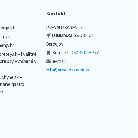
Kontakt
ergy.at
PREVADZKAREN.sk
Duklianska 16, 085 01
rgy.it
Bardejov
ergy.hr
Kontakt:
054 202 89 51
prepsy.sk
- Kvalitné
pre psy vyrobené v
e-mail:
info@prevadzkaren.sk
uchyne.sk
-
nálne gastro
ie