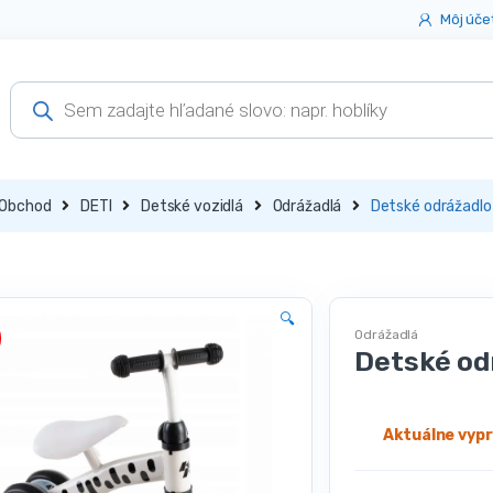
Môj úče
Products
search
Obchod
DETI
Detské vozidlá
Odrážadlá
Detské odrážadlo 
🔍
Odrážadlá
Detské odr
Aktuálne vyp