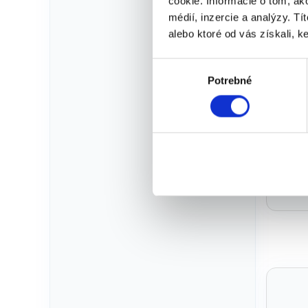
cookie. Informácie o tom, ak
médií, inzercie a analýzy. Tí
Ob
alebo ktoré od vás získali, ke
V
Potrebné
ý
b
e
r
s
ú
Kat
h
l
a
s
u