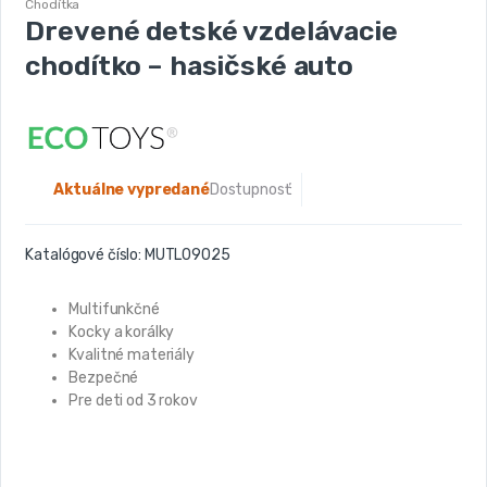
Chodítka
Drevené detské vzdelávacie
chodítko – hasičské auto
Aktuálne vypredané
Dostupnosť:
Katalógové číslo:
MUTL09025
Multifunkčné
Kocky a korálky
Kvalitné materiály
Bezpečné
Pre deti od 3 rokov