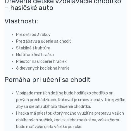
Drevené detské vzdelávacie chodítko
– hasičské auto
Vlastnosti:
Pre deti od 3 rokov
Pre zábavu a učenie sa chodiť
Stabilná štruktúra
Multifunkčná hračka
Priestor na uloženie hračiek
6 drevených kociek na hranie
Pomáha pri učení sa chodiť
V prípade menších detí sa bude hodiť ako chodítko pri
prvých prechádzkach. Rukoväť je umiestnená v takej výške,
aby sa dieťaťu uľahčilo tlačenie chodítka.
Hračka má priestor, ktorý možno využiť na prepravu vašich
obľúbených hračiek, kociek alebo maskotov, vďaka čomu
bude mať vaše dieťa všetko po ruke.