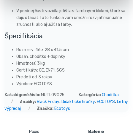
V prednej časti vozidla je lišta s farebnými blokmi, ktoré sa
dajú otáčať. Táto funkcia vám umožní rozvíjať manuálne
zručnosti, ako aj učiť sa farby.
Špecifikácia
Rozmery: 46 x 28 x 41,5 cm
Obsah: chodítko + doplnky
Hmotnosť: 3 kg
Certifikáty: CE, EN71, SGS
Pre deti od: 3 rokov
Výrobca: ECOTOYS
Katalógové číslo:
MUTL09025
Kategória:
Chodítka
Značky:
Black Friday
,
Didaktické hračky
,
ECOTOYS
,
Letný
výpredaj
Značka:
Ecotoys
Popis
Balenie