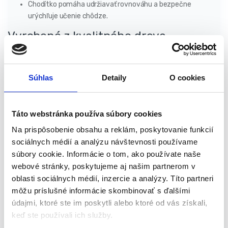
Chodítko pomáha udržiavať rovnováhu a bezpečne
urýchľuje učenie chôdze.
Vyrobené z kvalitného dreva
Kvôli najmenším deťom je hračka vyrobená z vybraných
kvalitných materiálov, špeciálne pre malé deti.
Súhlas
Detaily
O cookies
Hračka je navrhnutá tak, aby bola bez ostrých hrán alebo
nebezpečných prvkov, čo potvrdzuje certifikácia produktu.
Poslúži dlho a poskytne veľa hodín skvelej zábavy a úsmevu
Táto webstránka používa súbory cookies
v každej domácnosti.
Na prispôsobenie obsahu a reklám, poskytovanie funkcií
Pre najmenších
sociálnych médií a analýzu návštevnosti používame
súbory cookie. Informácie o tom, ako používate naše
Túžbou každého rodiča je, aby sa jeho dieťa vyvíjalo
webové stránky, poskytujeme aj našim partnerom v
primeraným, vyváženým spôsobom.
oblasti sociálnych médií, inzercie a analýzy. Títo partneri
Ideálnou voľbou môže byť takzvané vzdelávacie chodítko –
môžu príslušné informácie skombinovať s ďalšími
veľmi praktická hračka, vďaka ktorej sa naše dieťa učí
údajmi, ktoré ste im poskytli alebo ktoré od vás získali,
chodiť. Rozvíja aj motoriku dieťaťa, pretože každá strana
keď ste používali ich služby.
chodítka má úplne inú funkčnosť.