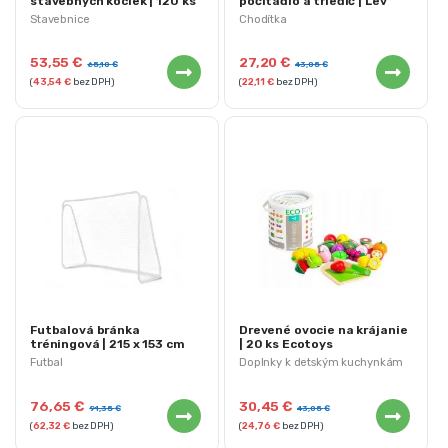
stavebných kociek | 120 ks
počítadlo a triedič | Lev
Stavebnice
Chodítka
53,55
€
27,20
€
65,10
€
43,05
€
(
43,54
€
bez DPH)
(
22,11
€
bez DPH)
Futbalová bránka
Drevené ovocie na krájanie
tréningová | 215 x 153 cm
| 20 ks Ecotoys
Futbal
Doplnky k detským kuchynkám
76,65
€
30,45
€
91,35
€
43,05
€
(
62,32
€
bez DPH)
(
24,76
€
bez DPH)