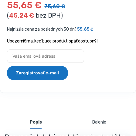
55,65
€
75,60
€
(
45,24
€
bez DPH)
Najnižšia cena za posledných 30 dní:
55,65
€
Upozorniť ma, keď bude produkt opäť dostupný !
Popis
Balenie