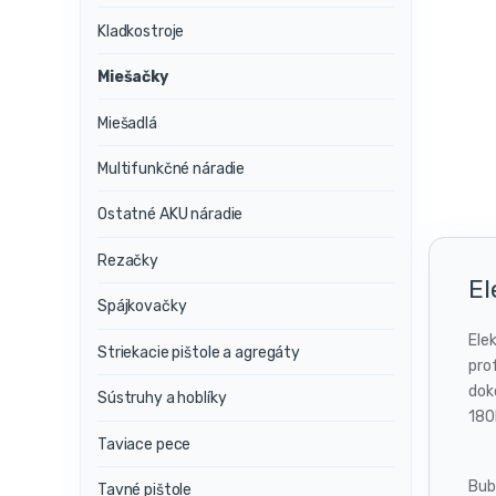
Kladkostroje
Miešačky
Miešadlá
Multifunkčné náradie
Ostatné AKU náradie
Rezačky
El
Spájkovačky
Ele
Striekacie pištole a agregáty
pro
dok
Sústruhy a hoblíky
180
Taviace pece
Bub
Tavné pištole