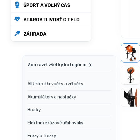
ŠPORT A VOĽNÝ ČAS
STAROSTLIVOSŤ O TELO
ZÁHRADA
Zobraziť všetky kategórie
AKU skrutkovačky a vŕtačky
Akumulátory a nabíjačky
Brúsky
Elektrické rázové uťahováky
Frézy a frézky