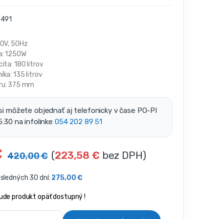
491
30V, 50Hz
a: 1250W
ita: 180 litrov
ka: 135 litrov
ru: 375 mm
si môžete objednať aj telefonicky v čase PO-PI
5:30 na infolinke
054 202 89 51
€
(
223,58
€
bez DPH)
420,00
€
osledných 30 dní:
275,00
€
ude produkt opäť dostupný !