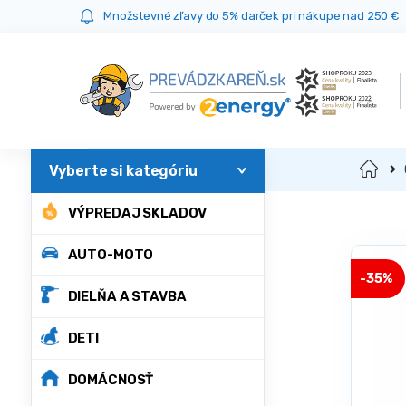
Prejsť
Prejsť
Množstevné zľavy do 5% darček pri nákupe nad 250 €
na
na
navigáciu
obsah
Domov
VÝPREDAJ SKLADOV
AUTO-MOTO
-
35%
DIELŇA A STAVBA
DETI
DOMÁCNOSŤ