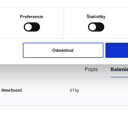
Preferencie
Štatistiky
alógové číslo:
KD491
Kategória:
Miešačky
Značky:
el
Značka:
Kraft&Dele
Odmietnuť
Popis
Baleni
Hmotnosť
61 kg