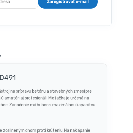
e
KD491
ástroj na prípravu betónu a stavebných zmesí pre
ú amatéri aj profesionáli. Miešačka je určená na
práce. Zariadenie má bubon s maximálnou kapacitou
e zosilneným dnom proti krúteniu. Na naklápanie