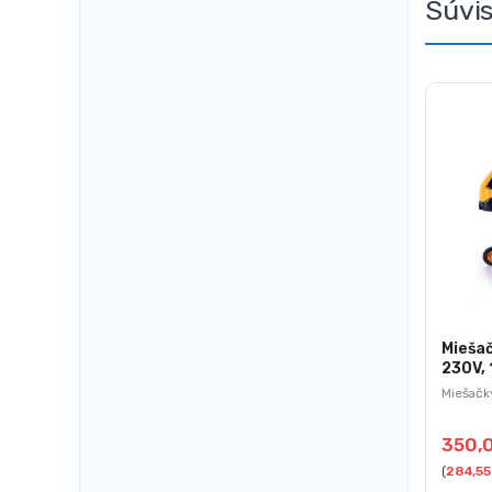
Súvi
Miešač
230V,
PROFE
Miešačk
15HP-
350,
(
284,5