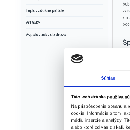
bubn
Teplovzdušné pištole
zai
s m
Vŕtačky
odol
Vypaľovačky do dreva
Šp
Súhlas
Táto webstránka používa sú
Na prispôsobenie obsahu a r
cookie. Informácie o tom, ak
médií, inzercie a analýzy. Tí
alebo ktoré od vás získali, ke