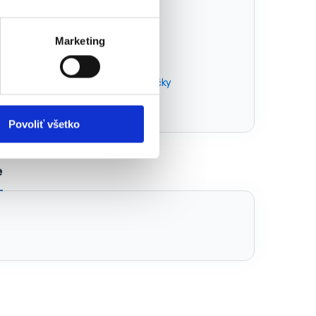
Marketing
ektrická miešačka
,
stavebné miešačky
Povoliť všetko
e