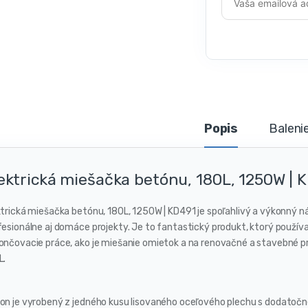
Popis
Baleni
ektrická miešačka betónu, 180L, 1250W | 
ktrická miešačka betónu, 180L, 1250W | KD491 je spoľahlivý a výkonný n
fesionálne aj domáce projekty. Je to fantastický produkt, ktorý používaj
ončovacie práce, ako je miešanie omietok a na renovačné a stavebné 
L.
on je vyrobený z jedného kusu lisovaného oceľového plechu s dodatočn