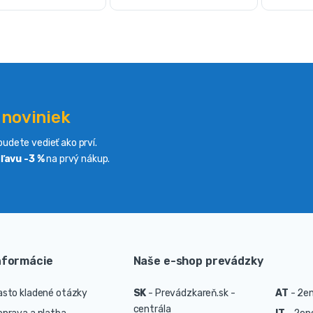
 noviniek
udete vedieť ako prví.
ľavu -3 %
na prvý nákup.
nformácie
Naše e-shop prevádzky
asto kladené otázky
SK
-
Prevádzkareň.sk -
AT
-
2en
centrála