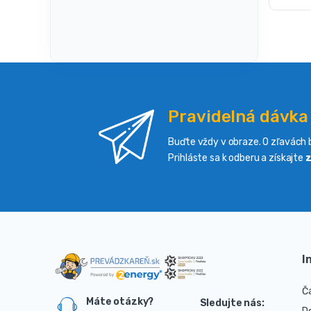
Pravidelná dávka
Buďte vždy v obraze. O zľavách b
Prihláste sa k odberu a získajte
z
I
Č
Máte otázky?