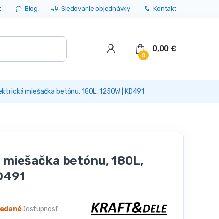
t
Blog
Sledovanie objednávky
Kontakt
0,00
€
0
ektrická miešačka betónu, 180L, 1250W | KD491
á miešačka betónu, 180L,
D491
redané
Dostupnosť: