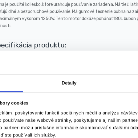
a je použité koliesko, ktoré uľahčuje používanie zariadenia. Má tiež liat
sťujú dlhé a bezporuchové používanie. Má gumové tesnenie bubna na za
aximálnym výkonom 1250W. Tento motor dokáže poháňať 180L bubon pri
nosti.
ecifikácia produktu:
Napájanie: 230V, 50Hz
Výkon motora: 1250W
Celková kapacita: 180 litrov
Objem zásobníka: 135 litrov
Detaily
Priemer otvoru: 375 mm
Otáčky: 29,5 ot./min
Veľkosť kolies: 9″ x 1,75″
bory cookies
Otáčky: 29,5 ot./min
eklám, poskytovanie funkcií sociálnych médií a analýzu návšte
Vonkajšie rozmery: 126 x 850 x 140 cm
o používate naše webové stránky, poskytujeme aj našim partner
Hmotnosť: 62 kg
to partneri môžu príslušné informácie skombinovať s ďalšími údaj
Značka: KRAFT&DELE
ď ste používali ich služby.