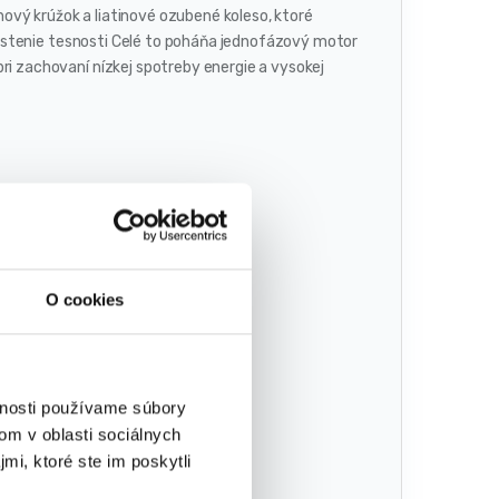
inový krúžok a liatinové ozubené koleso, ktoré
istenie tesnosti Celé to poháňa jednofázový motor
 zachovaní nízkej spotreby energie a vysokej
O cookies
vnosti používame súbory
om v oblasti sociálnych
mi, ktoré ste im poskytli