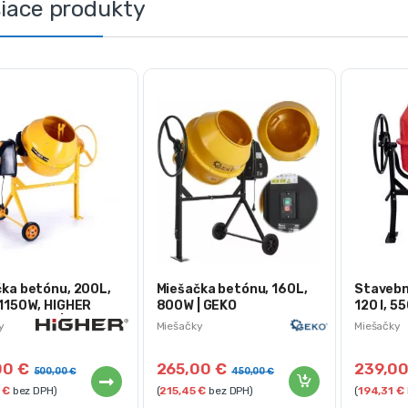
siace produkty
ka betónu, 200L,
Miešačka betónu, 160L,
Stavebn
 1150W, HIGHER
800W | GEKO
120 l, 5
SSIONAL | BC-
y
Miešačky
Miešačky
74552
00
€
265,00
€
239,0
500,00
€
450,00
€
5
€
bez DPH)
(
215,45
€
bez DPH)
(
194,31
€