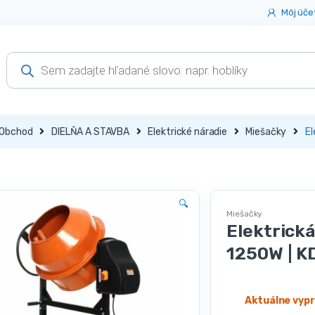
Môj úče
Products
search
Obchod
DIELŇA A STAVBA
Elektrické náradie
Miešačky
El
🔍
Miešačky
Elektrick
1250W | K
Aktuálne vyp