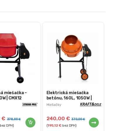
á miešačka –
Elektrická miešačka
50W | CMX12
betónu, 160L, 1050W |
KD495
Miešačky
0
€
240,00
€
378,00
€
370,00
€
bez DPH)
(
195,12
€
bez DPH)