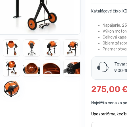
Katalógové číslo:
KD
Napájanie: 2
Výkon motor
Celková kapac
Objem zásobní
Priemer otvo
Tovar 
9:00-1
275,00
Najnižšia cena za p
Upozorniť ma, keď b