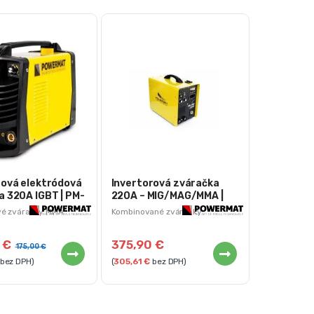
rová elektródová
Invertorová zváračka
a 320A IGBT | PM-
220A – MIG/MAG/MMA |
0S
PM-IMG-220G
vé zváračky MMA
Kombinované zváračky
MIG/MAG, TIG a MMA
0
€
375,90
€
175,00
€
bez DPH)
(
305,61
€
bez DPH)