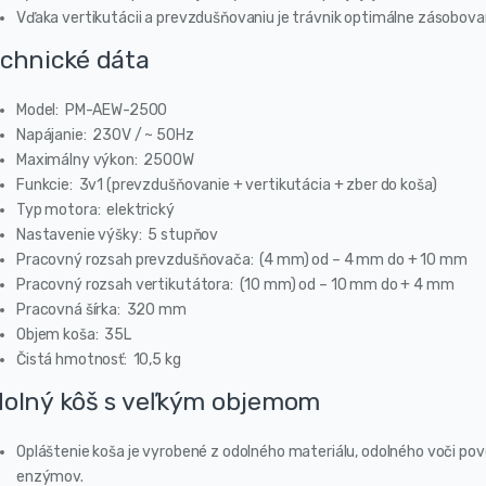
Vďaka vertikutácii a prevzdušňovaniu je trávnik optimálne zásobov
chnické dáta
Model: PM-AEW-2500
Napájanie: 230V / ~ 50Hz
Maximálny výkon: 2500W
Funkcie: 3v1 (prevzdušňovanie + vertikutácia + zber do koša)
Typ motora: elektrický
Nastavenie výšky: 5 stupňov
Pracovný rozsah prevzdušňovača: (4 mm) od – 4 mm do + 10 mm
Pracovný rozsah vertikutátora: (10 mm) od – 10 mm do + 4 mm
Pracovná šírka: 320 mm
Objem koša: 35L
Čistá hmotnosť: 10,5 kg
olný kôš s veľkým objemom
Opláštenie koša je vyrobené z odolného materiálu, odolného voči p
enzýmov.