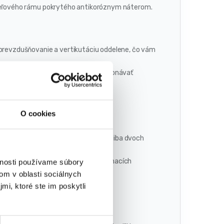
oceľového rámu pokrytého antikoróznym náterom.
evzdušňovanie a vertikutáciu oddelene, čo vám
vanie je proces, ktorý je možné vykonávať
 prístroja.
O cookies
iadele sa demontujú odskrutkovaním iba dvoch
h systémov založených na rýchloupínacích
vnosti používame súbory
om v oblasti sociálnych
mi, ktoré ste im poskytli
iatich polohách.