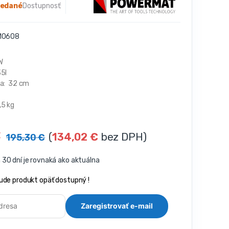
redané
Dostupnosť:
M0608
W
35l
ka: 32 cm
,5 kg
€
(
134,02
€
bez DPH)
195,30
€
30 dní je rovnaká ako aktuálna
ude produkt opäť dostupný !