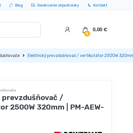
t
Blog
Sledovanie objednávky
Kontakt
0,00
€
0
zdušňovače
Elektrický prevzdušňovač / vertikutátor 2500W 320
zdušňovače
ý prevzdušňovač /
átor 2500W 320mm | PM-AEW-