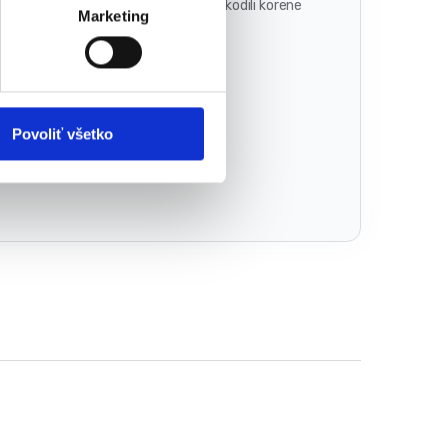
zdušňovacie pružiny trávnika nepoškodili korene
Marketing
Povoliť všetko
ňovače
Značka:
Powermat