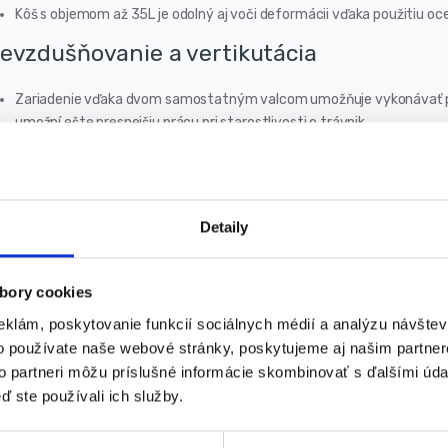
Kôš s objemom až 35L je odolný aj voči deformácii vďaka použitiu 
evzdušňovanie a vertikutácia
Zariadenie vďaka dvom samostatným valcom umožňuje vykonávať pr
umožní ešte presnejšiu prácu pri starostlivosti o trávnik.
Vertikutáciu vykonávame najmä na jar a na jeseň, pričom prevzdušňo
častejšie, možnosť oddelenia týchto činností je veľkou výhodou tohto
Ložiská valcov zvyšujú spoľahlivosť celého mechanizmu.
evnenie pracovných valcov
Detaily
Montážny systém pracovných valcov je jednoduchý a spoľahlivý. Hr
bory cookies
skrutiek a odstránením prítlačnej svorky.
Tento typ riešenia prevyšuje spoľahlivosť všetkých beznástrojovýc
eklám, poskytovanie funkcií sociálnych médií a analýzu návšte
zariadeniach a prackách.
o používate naše webové stránky, poskytujeme aj našim partner
to partneri môžu príslušné informácie skombinovať s ďalšími údaj
ť krokové nastavenie pracovnej hĺbky
ď ste používali ich služby.
Pracovnú hĺbku vertikutátora, prevzdušňovača je možné nastaviť v p