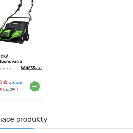
ický
dušňovač a
utátor –
átory a
ušňovače
min. | KD5427
10
€
206,85
€
€
bez DPH)
siace produkty