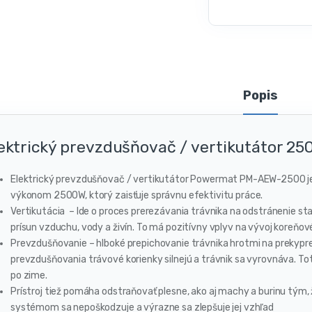
Popis
ektrický prevzdušňovač / vertikutátor 
Elektrický prevzdušňovač / vertikutátor Powermat PM-AEW-2500 
výkonom 2500W, ktorý zaisťuje správnu efektivitu práce.
Vertikutácia – Ide o proces prerezávania trávnika na odstránenie sta
prísun vzduchu, vody a živín. To má pozitívny vplyv na vývoj koreňov
Prevzdušňovanie – hlboké prepichovanie trávnika hrotmi na prekypr
prevzdušňovania trávové korienky silnejú a trávnik sa vyrovnáva. To
po zime.
Prístroj tiež pomáha odstraňovať plesne, ako aj machy a burinu tým, 
systémom sa nepoškodzuje a výrazne sa zlepšuje jej vzhľad