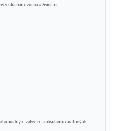
aný vzduchom, vodou a živinami.
oveternostným vplyvom a pôsobeniu rastlinných