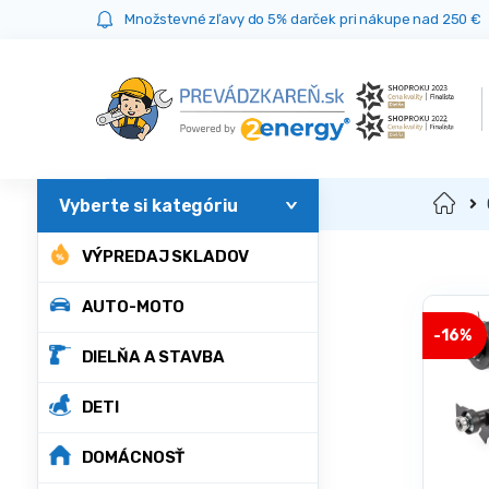
Prejsť
Prejsť
Množstevné zľavy do 5% darček pri nákupe nad 250 €
na
na
navigáciu
obsah
Domov
VÝPREDAJ SKLADOV
AUTO-MOTO
-
16%
DIELŇA A STAVBA
DETI
DOMÁCNOSŤ