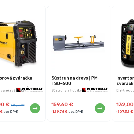
torová zváračka
Sústruh na drevo | PM-
Inverto
–
TSD-600
zváračk
AG/TIG/MMA | PM-
MMA-32
vané zváračky
Sústruhy a hoblíky
Elektródo
, TIG a MMA
30T
00
€
159,60
€
132,0
525,00
€
€
bez DPH)
(
129,76
€
bez DPH)
(
107,32
€