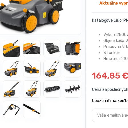
Aktuálne vyp
Katalógové číslo:
P
Výkon: 2500
Objem koša: 
Pracovná šír
3 funkcie
Hmotnosť: 10
164,85
Cena za posledných 
Upozorniť ma, keď b