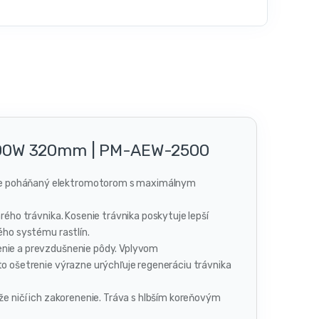
2500W 320mm | PM-AEW-2500
je poháňaný elektromotorom s maximálnym
rého trávnika. Kosenie trávnika poskytuje lepší
ého systému rastlín.
enie a prevzdušnenie pôdy. Vplyvom
to ošetrenie výrazne urýchľuje regeneráciu trávnika
že ničí ich zakorenenie. Tráva s hlbším koreňovým