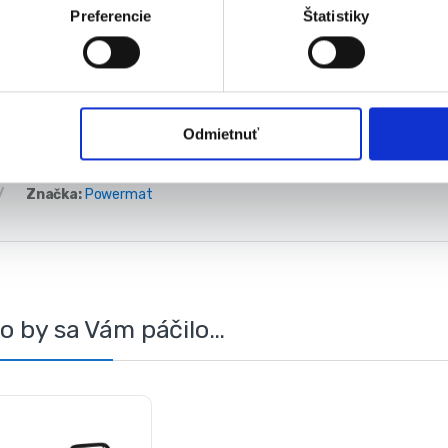
Skontrolujte správnu pracovnú polohu, aby vertikutačné nože a prev
Preferencie
Štatistiky
trávy.
Odmietnuť
alógové číslo:
PM0608
Kategória:
Vertikutátory a prevzduš
Značka:
Powermat
o by sa Vám páčilo…