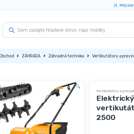
Môj úče
Products
search
Obchod
ZÁHRADA
Záhradná technika
Vertikutátory a prev
🔍
Vertikutátory a prev
Elektrick
vertikut
2500