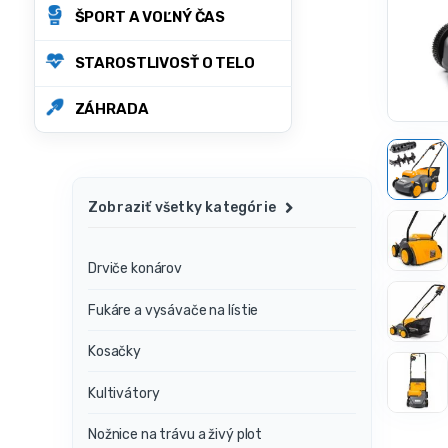
ŠPORT A VOĽNÝ ČAS
STAROSTLIVOSŤ O TELO
ZÁHRADA
Zobraziť všetky kategórie
Drviče konárov
Fukáre a vysávače na lístie
Kosačky
Kultivátory
Nožnice na trávu a živý plot