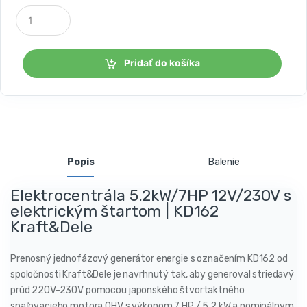
P
o
č
e
t
Pridať do košíka
k
u
s
o
v
Popis
Balenie
Elektrocentrála 5.2kW/7HP 12V/230V s
elektrickým štartom | KD162
Kraft&Dele
Prenosný jednofázový generátor energie s označením KD162 od
spoločnosti Kraft&Dele je navrhnutý tak, aby generoval striedavý
prúd 220V-230V pomocou japonského štvortaktného
spaľovacieho motora OHV s výkonom 7 HP / 5,2 kW a nominálnym