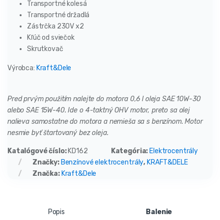
Transportné kolesá
Transportné držadlá
Zástrčka 230V x2
Kľúč od sviečok
Skrutkovač
Výrobca:
Kraft&Dele
Pred prvým použitím nalejte do motora 0,6 l oleja SAE 10W-30
alebo SAE 15W-40. Ide o 4-taktný OHV motor, preto sa olej
nalieva samostatne do motora a nemieša sa s benzínom. Motor
nesmie byť štartovaný bez oleja.
Katalógové číslo:
KD162
Kategória:
Elektrocentrály
Značky:
Benzínové elektrocentrály
,
KRAFT&DELE
Značka:
Kraft&Dele
Popis
Balenie