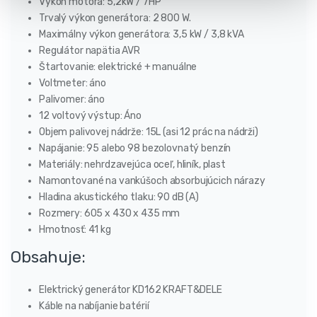
Výkon motora: 5,2kW / 7HP
Trvalý výkon generátora: 2 800 W.
Maximálny výkon generátora: 3,5 kW / 3,8 kVA
Regulátor napätia AVR
Štartovanie: elektrické + manuálne
Voltmeter: áno
Palivomer: áno
12 voltový výstup: Áno
Objem palivovej nádrže: 15L (asi 12 prác na nádrži)
Napájanie: 95 alebo 98 bezolovnatý benzín
Materiály: nehrdzavejúca oceľ, hliník, plast
Namontované na vankúšoch absorbujúcich nárazy
Hladina akustického tlaku: 90 dB (A)
Rozmery: 605 x 430 x 435 mm
Hmotnosť: 41 kg
Obsahuje:
Elektrický generátor KD162 KRAFT&DELE
Káble na nabíjanie batérií