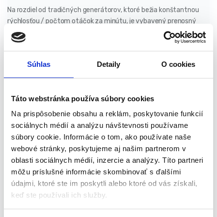
Na rozdiel od tradičných generátorov, ktoré bežia konštantnou
rýchlosťou / počtom otáčok za minútu, je vybavený prenosný
generátor od KRAFT&DELE s mikroprocesorom ovládaným
technológiou Intelligent Throttle Technology, ktorá upravuje
otáčky motora tak, aby presne zodpovedal zaťaženiu. Ak
Súhlas
Detaily
O cookies
generátor nedodáva veľa zariadení, pracuje pomalšie. Generátor
teda znižuje spotrebu paliva a predlžuje životnosť
motora a predĺžuje intervaloy medzi naplnením palivovej nádrže.
Táto webstránka používa súbory cookies
So zvyšujúcim sa zaťažením generátor automaticky zvýši
rýchlosť a otáčky, aby zodpovedal požiadavkám na energiu.
Na prispôsobenie obsahu a reklám, poskytovanie funkcií
sociálnych médií a analýzu návštevnosti používame
súbory cookie. Informácie o tom, ako používate naše
Funkcia radenia rýchlosti generátora
webové stránky, poskytujeme aj našim partnerom v
ponúka mnoho výhod:
oblasti sociálnych médií, inzercie a analýzy. Títo partneri
môžu príslušné informácie skombinovať s ďalšími
Zvyšuje životnosť zariadenia znížením opotrebovania
údajmi, ktoré ste im poskytli alebo ktoré od vás získali,
motora
keď ste používali ich služby.
Efektívne hospodári s palivom a je ekonomický v prevádzke
Je šetrný k životnému prostrediu