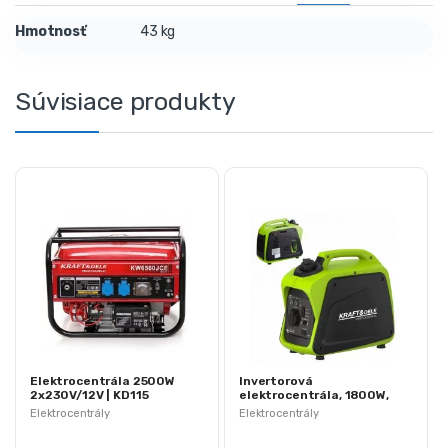
Hmotnosť
43 kg
Súvisiace produkty
Elektrocentrála 2500W
Invertorová
2x230V/12V | KD115
elektrocentrála, 1800W,
230V | KD680
Elektrocentrály
Elektrocentrály