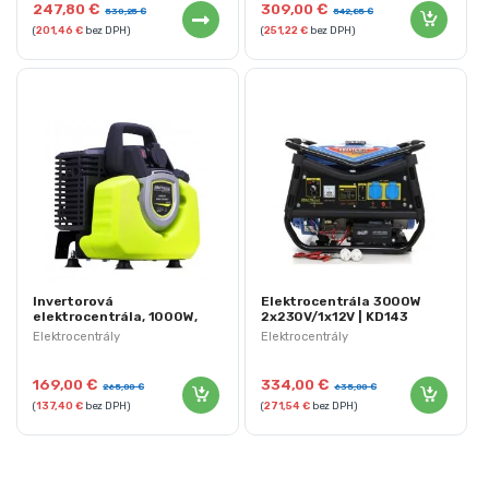
247,80
€
309,00
€
530,25
€
542,85
€
(
201,46
€
bez DPH)
(
251,22
€
bez DPH)
Invertorová
Elektrocentrála 3000W
elektrocentrála, 1000W,
2x230V/1x12V | KD143
230V | KD132
Elektrocentrály
Elektrocentrály
169,00
€
334,00
€
265,00
€
635,00
€
(
137,40
€
bez DPH)
(
271,54
€
bez DPH)