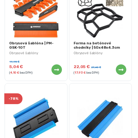
Obrysová šablóna | PM-
Forma na betónové
GSK-10T
chodníky | 50x48x4.3cm
Obrysové šablóny
Obrysové šablóny
19,95
€
5,04
€
22,05
€
29,40
€
(
4,10
€
bez DPH)
(
17,93
€
bez DPH)
-
78%