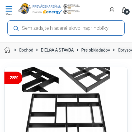
Prejsť
Prejsť
na
na
0
navigáciu
obsah
Products
search
Domov
Obchod
DIELŇA A STAVBA
Pre obkladačov
Obryso
-
28%