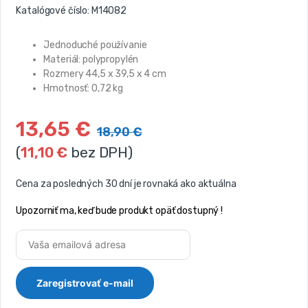
Katalógové číslo:
M14082
Jednoduché používanie
Materiál: polypropylén
Rozmery 44,5 x 39,5 x 4 cm
Hmotnosť: 0,72 kg
13,65
€
18,90
€
(
11,10
€
bez DPH)
Cena za posledných 30 dní je rovnaká ako aktuálna
Upozorniť ma, keď bude produkt opäť dostupný !