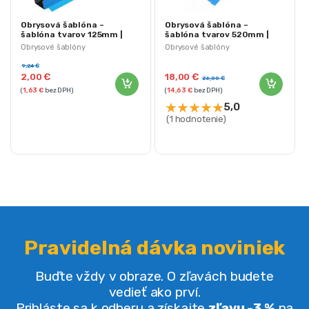
Obrysová šablóna –
Obrysová šablóna –
šablóna tvarov 125mm |
šablóna tvarov 520mm |
KD10387
KD10389
Obrysové šablóny
Obrysové šablóny
9,24
€
2,00
€
18,00
€
26,00
€
(
1,63
€
bez DPH)
(
14,63
€
bez DPH)
★
★
★
★
★
5,0
(1 hodnotenie)
Pravidelná dávka noviniek
Buďte vždy v obraze. O zľavách budete
vedieť ako prví.
Prihláste sa k odberu a získajte
zľavu -3 %
na