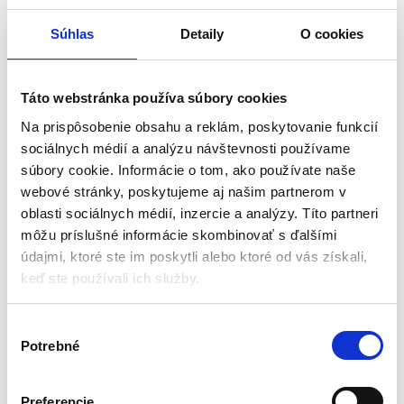
Súhlas
Detaily
O cookies
MOŽNOSŤ SAMOSTATNEJ CESTY –
chodník, ulička,
príjazdová cesta alebo cestička je dôvodom na hrdosť, ako
aj značná úspora nákladov a možnosť prípravy chodníka
Táto webstránka používa súbory cookies
podľa vlastných predstáv a preferencií . Stačí trocha
voľného času a betónová forma a môžete vykúzliť veľmi
Na prispôsobenie obsahu a reklám, poskytovanie funkcií
atraktívnu cestu bez akýchkoľvek staviteľských zručností.
sociálnych médií a analýzu návštevnosti používame
súbory cookie. Informácie o tom, ako používate naše
SKUTOČNÁ DLAŽBA –
cesta má tvar, ktorý imituje
webové stránky, poskytujeme aj našim partnerom v
skutočnú dlažobnú kocku, takže ručne vyrobený chodník
oblasti sociálnych médií, inzercie a analýzy. Títo partneri
bude vyzerať ako ten, ktorý profesionálne navrhli
môžu príslušné informácie skombinovať s ďalšími
profesionáli
údajmi, ktoré ste im poskytli alebo ktoré od vás získali,
ODOLNÝ MATERIÁL –
forma na dlažobné kocky je
keď ste používali ich služby.
vyrobená z odolného polypropylénu, ktorý sa dá s
úspechom použiť mnohokrát. To umožňuje vydláždiť celú
V
dlažbu iba jednou formou.
Potrebné
ý
b
JEDNODUCHÉ POUŽÍVANIE –
forma uľahčuje prípravu
e
cesta bez väčšej zručnosti a skúseností. Všetko, čo
Preferencie