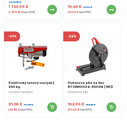
2 298,45
€
1 720,95
€
15,00
€
19,00
€
(
1 399,15
€
bez DPH)
(
12,20
€
bez DPH)
-
31%
-
32%
Elektrický lanový navijak |
Pokosová píla na kov
250 kg
RTUKM0024, 3500W | RED
TECHNIC
Lanové navijaky
Pokosové píly
81,00
€
102,90
€
117,45
€
152,25
€
(
65,85
€
bez DPH)
(
83,66
€
bez DPH)