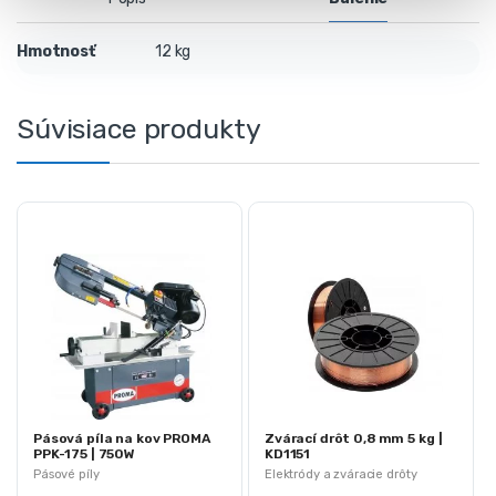
Hmotnosť
12 kg
Súvisiace produkty
Pásová píla na kov PROMA
Zvárací drôt 0,8 mm 5 kg |
PPK-175 | 750W
KD1151
Pásové píly
Elektródy a zváracie drôty