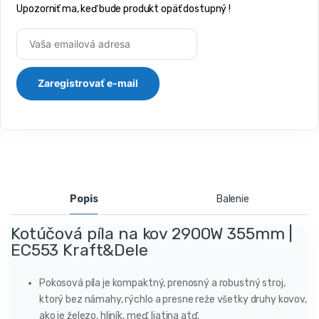
Upozorniť ma, keď bude produkt opäť dostupný !
Popis
Balenie
Kotúčová píla na kov 2900W 355mm |
EC553 Kraft&Dele
Pokosová píla je kompaktný, prenosný a robustný stroj,
ktorý bez námahy, rýchlo a presne reže všetky druhy kovov,
ako je železo, hliník, meď, liatina atď.