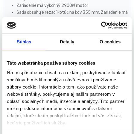
Zariadenie má výkonný 2900W motor.
Sada obsahuje rezací kotúč na kov 355 mm. Zariadenie má
schopnosť nastaviť uhol rezu 45° vpravo a vľavo.
Zariadenie má zverák, vďaka ktorému je možné rezaný
prvok upevniť.
Pílu je možné použiť v profesionálnej aj domácej dielni.
Súhlas
Detaily
O cookies
Pokosová píla je vybavená aretáciou vretena, ktorá
umožňuje jednoduchú a rýchlu výmenu rezných kotúčov.
Pohodlná rukoväť slúži na prenášanie a prepravu.
Táto webstránka používa súbory cookies
Uhol rezaného materiálu je možné nastaviť pomocou
Na prispôsobenie obsahu a reklám, poskytovanie funkcií
zveráka zabudovaného v zariadení.
sociálnych médií a analýzu návštevnosti používame
Technické parametre:
súbory cookie. Informácie o tom, ako používate naše
webové stránky, poskytujeme aj našim partnerom v
Model: EC553
oblasti sociálnych médií, inzercie a analýzy. Títo partneri
Otáčky: 3 800 ot./min
môžu príslušné informácie skombinovať s ďalšími
Rozmery kotúča: 355mm x 25,4mm x 3,5mm
údajmi, ktoré ste im poskytli alebo ktoré od vás získali,
Výkon: 2900W
keď ste používali ich služby.
Napätie: 230V / 50Hz