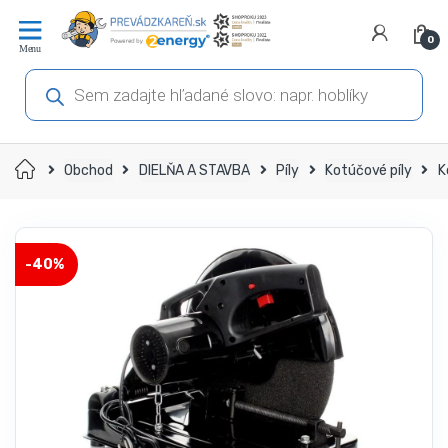
Prejsť
Prejsť
na
na
0
navigáciu
obsah
Products
search
Domov
Obchod
DIELŇA A STAVBA
Píly
Kotúčové píly
K
-
40%