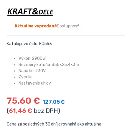
Aktuálne vypredané
Dostupnosť:
Katalógové číslo:
EC553
Výkon: 2900W
Rozmery kotúča: 355×25,4×3,5
Napätie: 230V
Zverák
Nastavenie uhlov
75,60
€
127,05
€
(
61,46
€
bez DPH)
Cena za posledných 30 dní je rovnaká ako aktuálna