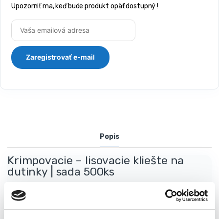
Upozorniť ma, keď bude produkt opäť dostupný !
Popis
Krimpovacie – lisovacie kliešte na
dutinky | sada 500ks
Veľký rozsah
– krimpovací nástroj s dutinkami má veľký rozsah
krimpovania. Je určený na krimpovanie izolovaných a
neizolovaných dutiniek s veľkosťou od 0,25-10 mm2.