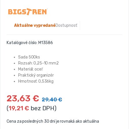
Aktuálne vypredané
Dostupnosť:
Katalógové číslo:
M13586
Sada 500ks
Rozsah: 0,25-10 mm2
Materiál: oceľ
Praktický organizér
Hmotnosť: 0,536kg
23,63
€
29,40
€
(
19,21
€
bez DPH)
Cena za posledných 30 dní je rovnaká ako aktuálna