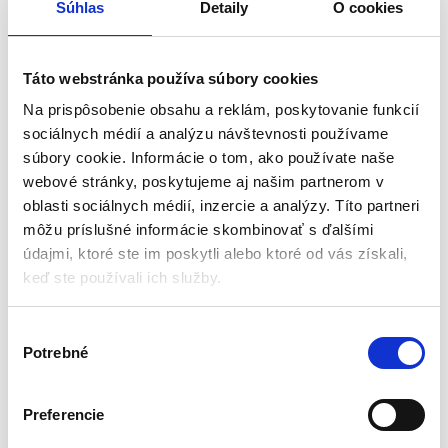
Súhlas
Detaily
O cookies
Dutinky v cene
– sada obsahuje dutinky rôznych veľkostí
zabalené v praktickom kufríku / organizéri (spolu 500 ks).
Vysoká kvalita materiálov
– nástroj na krimpovanie káblov je
Táto webstránka používa súbory cookies
vyrobený z ocele, ktorá sa vyznačuje trvanlivosťou. Vďaka vysokej
Na prispôsobenie obsahu a reklám, poskytovanie funkcií
kvalite materiálu zariadenie vydrží roky.
Jednoduché použitie
– káblový lis má ergonomickú rukoväť,
sociálnych médií a analýzu návštevnosti používame
vďaka ktorej umožňuje bezpečné uchopenie, navyše jeho
súbory cookie. Informácie o tom, ako používate naše
používanie nevyžaduje použitie veľkej sily a nie je únavné, čo je
webové stránky, poskytujeme aj našim partnerom v
dané správne vyváženou pákou.
oblasti sociálnych médií, inzercie a analýzy. Títo partneri
môžu príslušné informácie skombinovať s ďalšími
údajmi, ktoré ste im poskytli alebo ktoré od vás získali,
Špecifikácia:
keď ste používali ich služby.
Rozsah krimpovania 0,25-10 mm2
V
Materiál: oceľ
Potrebné
ý
Rozmery: 18 / 7-16 / 4cm
b
Hmotnosť: 0,536 kg
Hmotnosť v balení: 0,595 kg
e
Preferencie
r
Obsahuje: