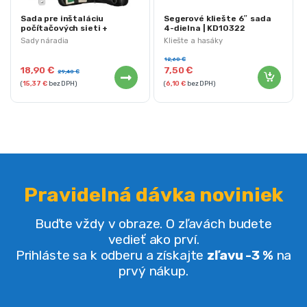
Sada pre inštaláciu
Segerové kliešte 6″ sada
počítačových sieti +
4-dielna | KD10322
puzdro
Sady náradia
Kliešte a hasáky
12,60
€
18,90
€
7,50
€
29,40
€
(
15,37
€
bez DPH)
(
6,10
€
bez DPH)
Pravidelná dávka noviniek
Buďte vždy v obraze. O zľavách budete
vedieť ako prví.
Prihláste sa k odberu a získajte
zľavu -3 %
na
prvý nákup.