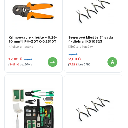
Krimpovacie kliešte – 0,25-
Segerové kliešte 7″ sada
10 mm² | PM-ZDTK-0,2510T
4-dielna | KD10323
Kliešte a hasáky
Kliešte a hasáky
15,75
€
17,85
€
9,00
€
23,10
€
(
14,51
€
bez DPH)
(
7,32
€
bez DPH)