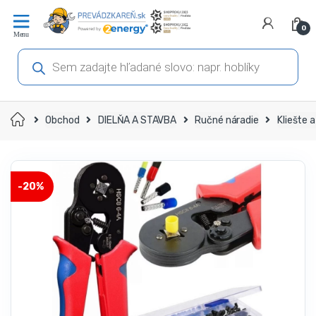
Prejsť
Prejsť
na
na
0
navigáciu
obsah
Products
search
Domov
Obchod
DIELŇA A STAVBA
Ručné náradie
Kliešte 
-
20%