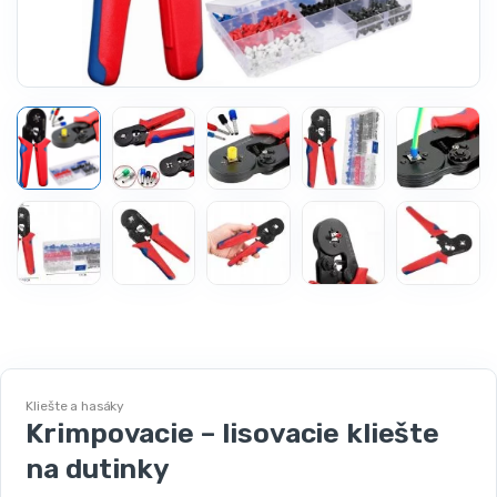
Kliešte a hasáky
Krimpovacie – lisovacie kliešte
na dutinky