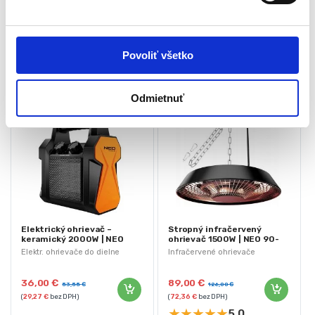
s
Súvisiace produkty
u
Povoliť všetko
Odmietnuť
-
33%
Elektrický ohrievač –
Stropný infračervený
keramický 2000W | NEO
ohrievač 1500W | NEO 90-
90-060
037
Elektr. ohrievače do dielne
Infračervené ohrievače
36,00
€
89,00
€
53,55
€
126,00
€
(
29,27
€
bez DPH)
(
72,36
€
bez DPH)
★
★
★
★
★
5,0