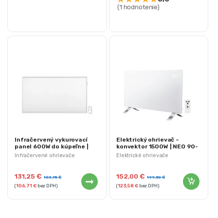
(1 hodnotenie)
Infračervený vykurovací
Elektrický ohrievač –
panel 600W do kúpeľne |
konvektor 1500W | NEO 90-
NEO 90-103
091
Infračervené ohrievače
Elektrické ohrievače
131,25
€
152,00
€
183,75
€
199,50
€
(
106,71
€
bez DPH)
(
123,58
€
bez DPH)