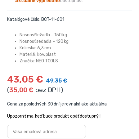
Aktuálne vypredané
Dostupnosť:
Katalógové číslo:
BCT-11-601
Nosnosť ležadla – 150 kg
Nosnosť sedadla – 120 kg
Kolieska: 6,3 cm
Materiál: kov, plast
Značka: NEO TOOLS
43,05
€
49,35
€
(
35,00
€
bez DPH)
Cena za posledných 30 dní je rovnaká ako aktuálna
Upozorniť ma, keď bude produkt opäť dostupný !