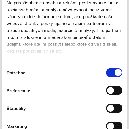
manévrovanie. Jedným pohybom ho premeníte na praktické a
Na prispôsobenie obsahu a reklám, poskytovanie funkcií
pohodlné dielenské sedadlo. Maximálne zaťaženie na lôžko
sociálnych médií a analýzu návštevnosti používame
(rozložené) – 150 kg a vo forme dielenského sedadla – 120 kg.
súbory cookie. Informácie o tom, ako používate naše
webové stránky, poskytujeme aj našim partnerom v
Špecifikácia produktu:
oblasti sociálnych médií, inzercie a analýzy. Títo partneri
môžu príslušné informácie skombinovať s ďalšími
údajmi, ktoré ste im poskytli alebo ktoré od vás získali,
Rozmery ležadla : 40 x 14 x 102 cm
keď ste používali ich služby.
Nosnosť ležadla – 150 kg
Rozmery sedadla: 54,5 x 40 x 48 cm
Nosnosť sedadla – 120 kg
V
Kolieska: 6,3 cm
Potrebné
ý
Rám 25 x 25 x 1 mm
b
Materiál: kov, plast
e
Preferencie
Váha:
7,4 kg
r
Značka: NEO TOOLS
s
ú
Štatistiky
Katalógové číslo:
BCT-11-601
Kategória:
Podložky pod
h
auto
Značky:
BCT
,
montážna podložka
,
NEO TOOLS
,
l
pojazdná podložka
Značka:
NEO
Marketing
a