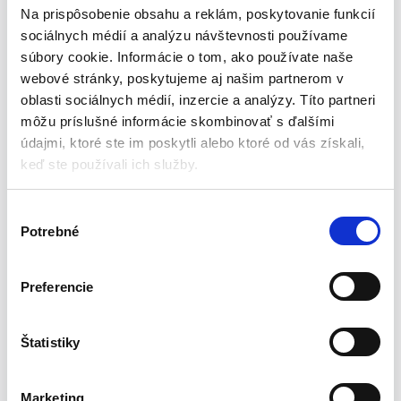
2,4 m. Napínače budú potrebné ako pri dovolenkových cestách,
Na prispôsobenie obsahu a reklám, poskytovanie funkcií
tak aj pri každodennom používaní na záhrade či pri dome.
sociálnych médií a analýzu návštevnosti používame
súbory cookie. Informácie o tom, ako používate naše
webové stránky, poskytujeme aj našim partnerom v
Technické parametre:
oblasti sociálnych médií, inzercie a analýzy. Títo partneri
môžu príslušné informácie skombinovať s ďalšími
Nastaviteľné pracky
údajmi, ktoré ste im poskytli alebo ktoré od vás získali,
Určené pre káble s prierezom 2 až 5 mm
keď ste používali ich služby.
Odolná a ľahká konštrukcia
Jednoduché použitie
Mnoho použití
V
Potrebné
ý
Materiál:
b
e
Preferencie
Telo – nylon
r
Pracka – oceľová
s
Sada obsahuje:
ú
Štatistiky
h
2x napínač kábla
l
Marketing