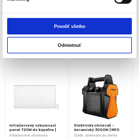
Paracord šnúra 3,5 mm x 2,4 m
a
s
Katalógové číslo:
BCT-63-155
Kategória:
Stany
u
Značky:
napínač šnúry
,
NEO TOOLS
Značka:
NEO
Povoliť všetko
Súvisiace produkty
Odmietnuť
Infračervený vykurovací
Elektrický ohrievač –
panel 720W do kúpeľne |
keramický 3000W | NEO
NEO 90-104
90-061
Infračervené ohrievače
Elektr. ohrievače do dielne