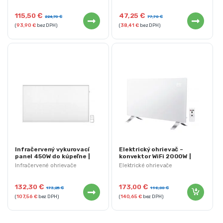
115,50
€
47,25
€
224,70
€
77,70
€
(
93,90
€
bez DPH)
(
38,41
€
bez DPH)
Infračervený vykurovací
Elektrický ohrievač –
panel 450W do kúpeľne |
konvektor WiFi 2000W |
NEO 90-102
NEO 90-095
Infračervené ohrievače
Elektrické ohrievače
132,30
€
173,00
€
173,25
€
198,00
€
(
107,56
€
bez DPH)
(
140,65
€
bez DPH)