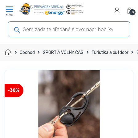
Prejsť
Prejsť
na
na
0
navigáciu
obsah
Products
search
Domov
Obchod
ŠPORT A VOĽNÝ ČAS
Turistika a outdoor
-
38%