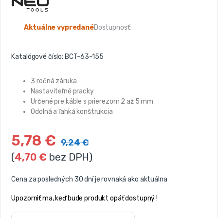
Aktuálne vypredané
Dostupnosť:
Katalógové číslo:
BCT-63-155
3 ročná záruka
Nastaviteľné pracky
Určené pre káble s prierezom 2 až 5 mm
Odolná a ľahká konštrukcia
5,78
€
9,24
€
(
4,70
€
bez DPH)
Cena za posledných 30 dní je rovnaká ako aktuálna
Upozorniť ma, keď bude produkt opäť dostupný !