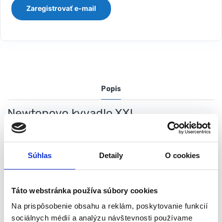
Popis
Newtonovo kyvadlo XXL
Newtonovo kyvadlo je úžasný gadget ukazujúci fyzikálne zákony
– zákony zachovania hybnosti a energie. Keď sa jedna loptička
Súhlas
Detaily
O cookies
stiahne a uvoľní, zasiahne ostatné a posledná loptička sa odrazí
takmer do rovnakej výšky. Zrážky loptičiek sú totiž elastické a ich
kinetická energia a hybnosť sú zachované.
Táto webstránka používa súbory cookies
Na prispôsobenie obsahu a reklám, poskytovanie funkcií
Technické špecifikácie:
sociálnych médií a analýzu návštevnosti používame