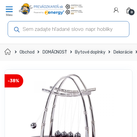
Prejsť
Prejsť
na
na
0
navigáciu
obsah
Products
search
Domov
Obchod
DOMÁCNOSŤ
Bytové doplnky
Dekorácie
-
38%