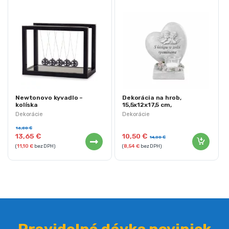
Newtonovo kyvadlo –
Dekorácia na hrob,
kolíska
15,5x12x17,5 cm,
MagicHome | Srdce s
Dekorácie
Dekorácie
anjelikmi
16,80
€
13,65
€
10,50
€
14,00
€
(
11,10
€
bez DPH)
(
8,54
€
bez DPH)