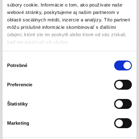
súbory cookie. Informácie o tom, ako používate naše
Vyrobené z vysoko kvalitných materiálov
webové stránky, poskytujeme aj našim partnerom v
Ideálne ako darček
oblasti sociálnych médií, inzercie a analýzy. Títo partneri
Môžu byť použité na ozdobenie pracovného stola v práci
môžu príslušné informácie skombinovať s ďalšími
alebo doma
údajmi, ktoré ste im poskytli alebo ktoré od vás získali,
Má estetický vzhľad
keď ste používali ich služby.
Má pevný základ
Kyvadlo má 5 guľôčok
Predstavuje pracovný zákon fyziky
V
Potrebné
ý
Rozmery:
b
e
Preferencie
Výška: 18 cm
r
Dĺžka základne: 23 cm
s
Šírka základne: 14 cm
ú
Štatistiky
Priemer gule: 1,5 cm
h
Katalógové číslo:
MH-18091
Kategória:
Dekorácie
l
Marketing
Značka:
Newtonovo kyvadlo
a
s