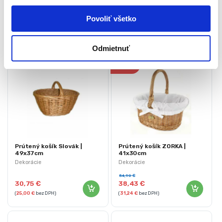
u
Súvisiace produkty
Povoliť všetko
Odmietnuť
-
30%
Prútený košík Slovák |
Prútený košík ZORKA |
49x37cm
41x30cm
Dekorácie
Dekorácie
54,90
€
30,75
€
38,43
€
(
25,00
€
bez DPH)
(
31,24
€
bez DPH)