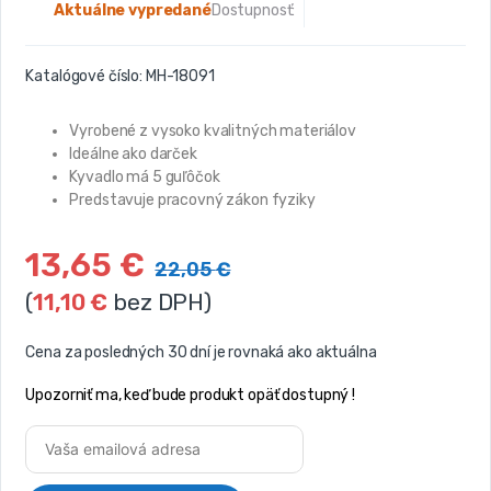
Aktuálne vypredané
Dostupnosť:
Katalógové číslo:
MH-18091
Vyrobené z vysoko kvalitných materiálov
Ideálne ako darček
Kyvadlo má 5 guľôčok
Predstavuje pracovný zákon fyziky
13,65
€
22,05
€
(
11,10
€
bez DPH)
Cena za posledných 30 dní je rovnaká ako aktuálna
Upozorniť ma, keď bude produkt opäť dostupný !