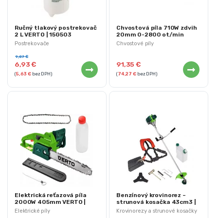
Ručný tlakový postrekovač
Chvostová píla 710W zdvih
2 L VERTO | 15G503
20mm 0-2800 ot/min
VERTO | 52G166
Postrekovače
Chvostové píly
9,87
€
6,93
€
91,35
€
(
5,63
€
bez DPH)
(
74,27
€
bez DPH)
Elektrická reťazová píla
Benzínový krovinorez –
2000W 405mm VERTO |
strunová kosačka 43cm3 |
52G584
50G490
Elektrické píly
Krovinorezy a strunové kosačky