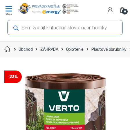
Prejsť
Prejsť
na
na
0
navigáciu
obsah
Products
search
Domov
Obchod
ZÁHRADA
Oplotenie
Plastové obrubníky
-
23%