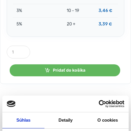
3%
10 - 19
3,46
€
5%
20 +
3,39
€
P
o
č
e
t
Pridať do košíka
k
u
s
o
v
Popis
Súhlas
Detaily
O cookies
Obruba / okraj trávnika 10cm x 9m