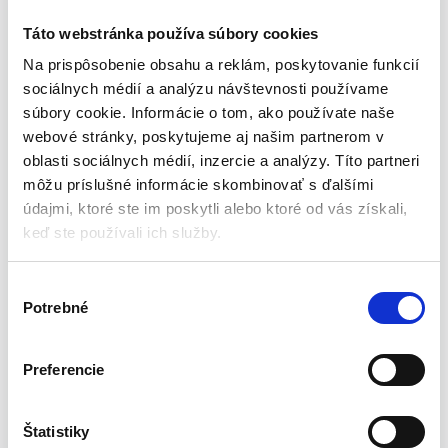
hnedá VERTO | 15G513
Táto webstránka používa súbory cookies
Obruba na trávniky je praktická a estetická úprava
Na prispôsobenie obsahu a reklám, poskytovanie funkcií
domácich trávnikov a záhrad. Umožňuje zachovať jednotný
sociálnych médií a analýzu návštevnosti používame
dojem a zároveň umožňuje izoláciu kvetinových záhonov a
súbory cookie. Informácie o tom, ako používate naše
zabraňuje miešaniu semien.
webové stránky, poskytujeme aj našim partnerom v
Balenie obsahuje 9m lemovanie s výškou 10 cm.
oblasti sociálnych médií, inzercie a analýzy. Títo partneri
Flexibilné vlastnosti umožňujú jej pohodlné umiestnenie a
môžu príslušné informácie skombinovať s ďalšími
vlnitý tvar zlepšuje estetickú hodnotu prostredia.
údajmi, ktoré ste im poskytli alebo ktoré od vás získali,
Vzhľadom na obvod je tiež možné oddeliť plochu na
keď ste používali ich služby.
pôdoryse kruhu, štvorca, obdĺžnika alebo ľubovoľnej
zvolenej čiary.
Tento typ obruby sa ľahko a rýchlo inštaluje. Bude fungovať
V
v profesionálnom aj amatérskom usporiadaní.
Potrebné
ý
b
Vlastnosti:
e
Preferencie
r
10 cm x 9 m
s
elastický
ú
Štatistiky
Odolný voči poveternostným vplyvom