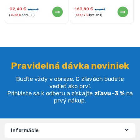
92,40
€
163,80
€
121,80
€
172,20
€
(
75,12
€
bez DPH)
(
133,17
€
bez DPH)
Pravidelná dávka noviniek
Buďte vždy v obraze. O zľavách budete
vedieť ako prví.
Prihláste sa k odberu a získajte
zľavu -3 %
na
prvý nákup.
Informácie