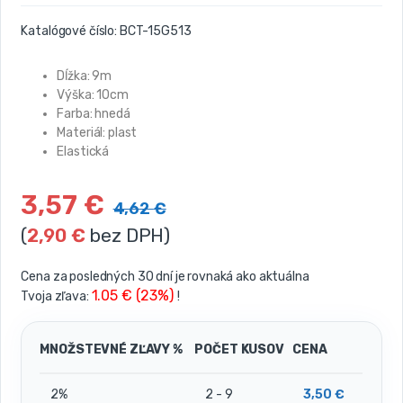
Katalógové číslo:
BCT-15G513
Dĺžka: 9m
Výška: 10cm
Farba: hnedá
Materiál: plast
Elastická
3,57
€
4,62
€
(
2,90
€
bez DPH)
Cena za posledných 30 dní je rovnaká ako aktuálna
1.05 € (23%)
Tvoja zľava:
!
MNOŽSTEVNÉ ZĽAVY %
POČET KUSOV
CENA
2%
2 - 9
3,50
€